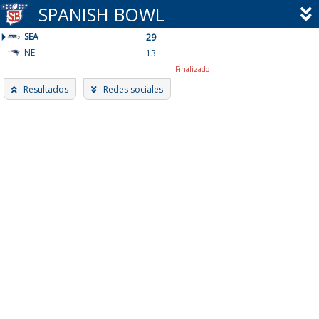
Skip
SPANISH BOWL
to
SEA
content
29
NE
13
Finalizado
Resultados
Redes sociales