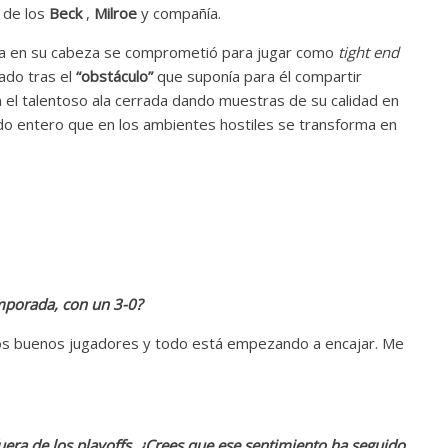
 de los
Beck
,
Milroe
y compañía.
dea en su cabeza se comprometió para jugar como
tight end
ado tras el
“obstáculo”
que suponía para él compartir
 el talentoso ala cerrada dando muestras de su calidad en
undo entero que en los ambientes hostiles se transforma en
emporada, con un 3-0?
os buenos jugadores y todo está empezando a encajar. Me
uera de los playoffs. ¿Crees que ese sentimiento ha seguido