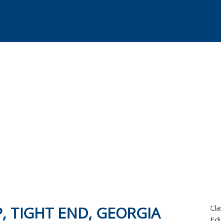
, TIGHT END, GEORGIA
Cla
Edi