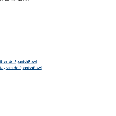
tter de SpanishBowl
stagram de SpanishBowl