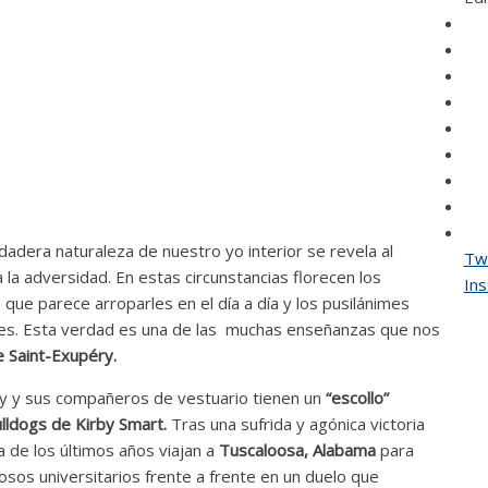
dadera naturaleza de nuestro yo interior se revela al
Twi
a adversidad. En estas circunstancias florecen los
In
 que parece arroparles en el día a día y los pusilánimes
ables. Esta verdad es una de las muchas enseñanzas que nos
e Saint-Exupéry.
oy y sus compañeros de vestuario tienen un
“escollo”
ulldogs de Kirby Smart.
Tras una sufrida y agónica victoria
a de los últimos años viajan a
Tuscaloosa, Alabama
para
osos universitarios frente a frente en un duelo que