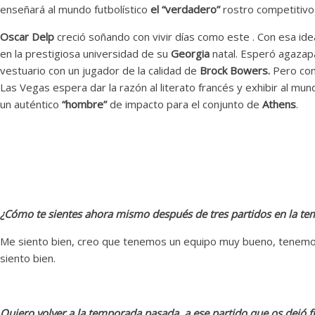
enseñará al mundo futbolístico
el “verdadero”
rostro competitivo
Oscar Delp
creció soñando con vivir días como este . Con esa i
en la prestigiosa universidad de su
Georgia
natal. Esperó agazap
vestuario con un jugador de la calidad de
Brock Bowers.
Pero con
Las Vegas espera dar la razón al literato francés y exhibir al m
un auténtico
“hombre”
de impacto para el conjunto de
Athens
.
¿Cómo te sientes ahora mismo después de tres partidos en la t
Me siento bien, creo que tenemos un equipo muy bueno, tenem
siento bien.
Quiero volver a la temporada pasada, a ese partido que os dejó f