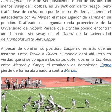
Alex Cappa
, aparte de ser posiblemente uno de los tíos con
menos
swag
del Football, es un
pick
con cierto riesgo, pero
tratándose de
Licht
, todo puede ocurrir. Es decir, sabemos el
antecedente con
Ali Marpet
, el mejor jugador de
Tampa
en su
posición. Drafteado en segunda ronda proveniente de la
Universidad de
Hobart
. Parece que
Licht
ha podido encontrar
un diamante sin
swag
en el
Guard
de la Universidad
de
Humboldt
State, Alex Cappa
.
A pesar de dominar su posición,
Cappa
no es más que un
misterio. Entre
Tackle
y
Guard
, el modelo está ahí. Pero es
verdad que si se comparan los datos obtenidos en la
Combine
entre
Marpet
y
Cappa
, el resultado es demoledor.
Cappa
pierde de forma abrumadora contra
Marpet
.