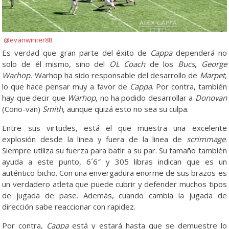
@evanwinter88
Es verdad que gran parte del éxito de
Cappa
dependerá no
solo de él mismo, sino del
OL Coach
de los
Bucs
,
George
Warhop.
Warhop ha sido responsable del desarrollo de
Marpet
,
lo que hace pensar muy a favor de
Cappa
. Por contra, también
hay que decir que
Warhop
, no ha podido desarrollar a
Donovan
(Cono-van)
Smith
, aunque quizá esto no sea su culpa.
Entre sus virtudes, está el que muestra una excelente
explosión desde la linea y fuera de la linea de
scrimmage
.
Siempre utiliza su fuerza para batir a su par. Su tamaño también
ayuda a este punto, 6´6″ y 305 libras indican que es un
auténtico bicho. Con una envergadura enorme de sus brazos es
un verdadero atleta que puede cubrir y defender muchos tipos
de jugada de pase. Además, cuando cambia la jugada de
dirección sabe reaccionar con rapidez.
Por contra,
Cappa
está y estará hasta que se demuestre lo