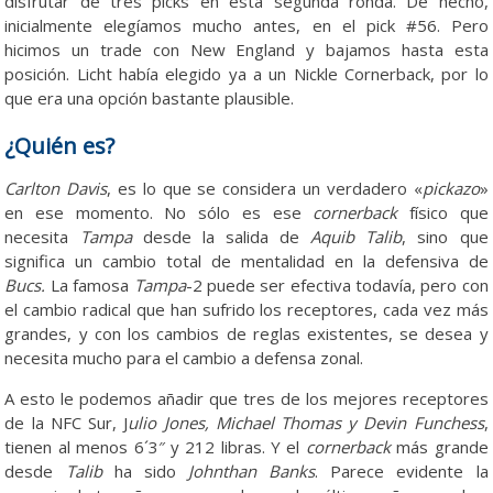
disfrutar de tres picks en esta segunda ronda. De hecho,
inicialmente elegíamos mucho antes, en el pick #56. Pero
hicimos un trade con New England y bajamos hasta esta
posición. Licht había elegido ya a un Nickle Cornerback, por lo
que era una opción bastante plausible.
¿Quién es?
Carlton Davis
, es lo que se considera un verdadero «
pickazo
»
en ese momento. No sólo es ese
cornerback
físico que
necesita
Tampa
desde la salida de
Aquib
Talib
, sino que
significa un cambio total de mentalidad en la defensiva de
Bucs.
La famosa
Tampa
-2 puede ser efectiva todavía, pero con
el cambio radical que han sufrido los receptores, cada vez más
grandes, y con los cambios de reglas existentes, se desea y
necesita mucho para el cambio a defensa zonal.
A esto le podemos añadir que tres de los mejores receptores
de la NFC Sur, J
ulio Jones, Michael Thomas y Devin Funchess
,
tienen al menos 6´3″ y 212 libras. Y el
cornerback
más grande
desde
Talib
ha sido
Johnthan Banks
. Parece evidente la