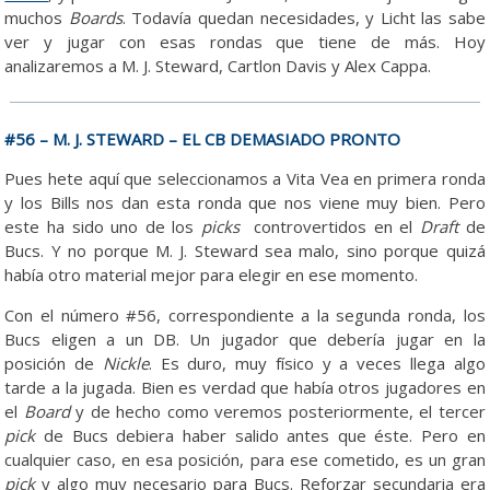
muchos
Boards
. Todavía quedan necesidades, y Licht las sabe
ver y jugar con esas rondas que tiene de más. Hoy
analizaremos a M. J. Steward, Cartlon Davis y Alex Cappa.
#56 – M. J. STEWARD – EL CB DEMASIADO PRONTO
Pues hete aquí que seleccionamos a Vita Vea en primera ronda
y los Bills nos dan esta ronda que nos viene muy bien. Pero
este ha sido uno de los
picks
controvertidos en el
Draft
de
Bucs. Y no porque M. J. Steward sea malo, sino porque quizá
había otro material mejor para elegir en ese momento.
Con el número #56, correspondiente a la segunda ronda, los
Bucs eligen a un DB. Un jugador que debería jugar en la
posición de
Nickle
. Es duro, muy físico y a veces llega algo
tarde a la jugada. Bien es verdad que había otros jugadores en
el
Board
y de hecho como veremos posteriormente, el tercer
pick
de Bucs debiera haber salido antes que éste. Pero en
cualquier caso, en esa posición, para ese cometido, es un gran
pick
y algo muy necesario para Bucs. Reforzar secundaria era