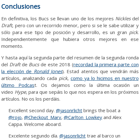
Conclusiones
En definitiva, los Bucs se llevan uno de los mejores
Nickles
del
Draft
, pero con un recorrido menor, pero si se le sabe utilizar y
sólo para ese tipo de posición y desarrollo, es un gran
pick
.
Independientemente que hubiera otros mejores en ese
momento.
Y hasta aquí la segunda parte del resumen de la segunda ronda
del
Draft
de
Bucs
de este 2018 (
recordad la primera parte con
la elección de
Ronald Jones
). Estad atentos que vendrán más
artículos, analizando cada
pick
,
como ya lo hicimos en nuestro
último Podcas
t. Os dejamos como la última ocasión un
video
Hype
, para que sepáis lo que nos espera en los próximos
artículos. No os los perdáis.
Excellent second day.
@jasonrlicht
brings the boat a
@rojo
,
@Checkout_Marv
,
@Carlton_Lowkey
and Alex
Cappa. Welcome aboard.
Excelente segundo día.
@jasonrlicht
trae al barco un