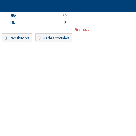
Skip
to
SEA
content
29
NE
13
Finalizado
Resultados
Redes sociales