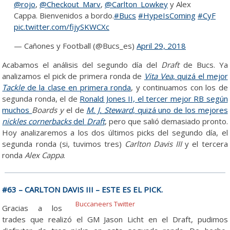
@rojo
,
@Checkout_Marv
,
@Carlton_Lowkey
y Alex
Cappa. Bienvenidos a bordo.
#Bucs
#HypeIsComing
#CyF
pic.twitter.com/fijySKWCXc
— Cañones y Football (@Bucs_es)
April 29, 2018
Acabamos el análisis del segundo día del
Draft
de Bucs. Ya
analizamos el pick de primera ronda de
Vita Vea
, quizá el mejor
Tackle
de la clase en primera ronda
, y continuamos con los de
segunda ronda, el de
Ronald Jones II, el tercer mejor RB según
muchos
Boards y
el de
M. J. Steward
, quizá uno de los mejores
nickles cornerbacks
del
Draft
, pero que salió demasiado pronto.
Hoy analizaremos a los dos últimos picks del segundo día, el
segunda ronda (si, tuvimos tres)
Carlton Davis III
y el tercera
ronda
Alex Cappa
.
#63 – CARLTON DAVIS III – ESTE ES EL PICK.
Buccaneers Twitter
Gracias a los
trades que realizó el GM Jason Licht en el Draft, pudimos