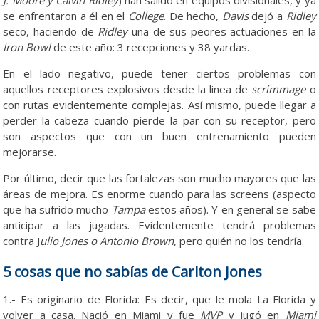
J. Moore y Calvin Ridley
) han salido en equipos divisionales, y ya
se enfrentaron a él en el
College
. De hecho,
Davis
dejó a
Ridley
seco, haciendo de
Ridley
una de sus peores actuaciones en la
Iron Bowl
de este año: 3 recepciones y 38 yardas.
En el lado negativo, puede tener ciertos problemas con
aquellos receptores explosivos desde la linea de
scrimmage
o
con rutas evidentemente complejas. Así mismo, puede llegar a
perder la cabeza cuando pierde la par con su receptor, pero
son aspectos que con un buen entrenamiento pueden
mejorarse.
Por último, decir que las fortalezas son mucho mayores que las
áreas de mejora. Es enorme cuando para las screens (aspecto
que ha sufrido mucho
Tampa
estos años). Y en general se sabe
anticipar a las jugadas. Evidentemente tendrá problemas
contra J
ulio Jones o Antonio Brown
, pero quién no los tendría.
5 cosas que no sabías de Carlton Jones
1.- Es originario de Florida: Es decir, que le mola La Florida y
volver a casa. Nació en Miami y fue
MVP
y jugó en
Miami