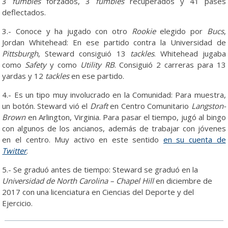
3
fumbles
forzados, 3
fumbles
recuperados y 41 pases
deflectados.
3.- Conoce y ha jugado con otro
Rookie
elegido por
Bucs
,
Jordan Whitehead: En ese partido contra la Universidad de
Pittsburgh
, Steward consiguió 13
tackles
. Whitehead jugaba
como
Safety
y como
Utility RB
. Consiguió 2 carreras para 13
yardas y 12
tackles
en ese partido.
4.- Es un tipo muy involucrado en la Comunidad: Para muestra,
un botón. Steward vió el
Draft
en Centro Comunitario
Langston-
Brown
en Arlington, Virginia. Para pasar el tiempo, jugó al bingo
con algunos de los ancianos, además de trabajar con jóvenes
en el centro. Muy activo en este sentido
en su cuenta de
Twitter
.
5.- Se graduó antes de tiempo: Steward se graduó en la
Universidad de
North Carolina – Chapel Hill
en diciembre de
2017 con una licenciatura en Ciencias del Deporte y del
Ejercicio.