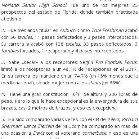
Norland Senior High School
. Fue uno de los mejores 25
prospectos del estado de Florida, donde también practicaba
atletismo.
2.- Fue tres años titular en
Auburn
: Como
True Freshman
acabó
con 56
tackles
, 11 pases deflectados y 3 pases interceptados.
Su carrera la acabó con 138
tackles
, 33 pases deflectados, 3
fumbles
forzados, 1 recuperado y 4 pases interceptados.
3.- Sabe «secar» a los receptores: Según
Pro Football Focus
,
limitó a los receptores a un 48,1% de recepciones en el 2017.
En su carrera los mantiene en un 74,7% (un 15% menos que la
media nacional), siendo mejor contra los
slants
(un 66%).
4.- Tiene una gran constitución: 6´1″ de altura y 206 libras de
peso. Pero lo que le hace excepcional es la envergadura de sus
brazos, casi 2 metros de brazos, y eso es excepcional.
5.- Ha sido comparado varias veces con el CB de
49ers
,
Richard
Sherman: Lance Zierlein
de NFL.com ha comparado en más de
una ocasión a
Davis
con el veterano
cornerback
. Y eso es una