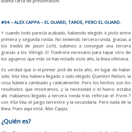
buena carta de presentación.
#94 – ALEX CAPPA – EL GUARD, TARDE, PERO EL GUARD.
Y cuando todo parecía acabado, habiendo elegido 4
picks
entre
primera y segunda ronda. No teniendo tercera ronda, gracias a
los
trades
de
Jason Licht
, subimos a conseguir una tercera
gracias a los
Vikings
. El
Trade
era necesario para tapar otro de
los agujeros que más se han notado este año, la linea ofensiva.
Es verdad que si el primer
pick
de este año, en lugar de haber
sido
Vita Vea
, hubiera llegado o sido elegido
Quenton Nelson
, la
cosa hubiera cambiado y radicalmente. Pero los hechos son los
resultados que mostramos, y la necesidad o el hueco estaba
ahí. Habíamos llegado a tercera ronda tras reforzar el
Front
-7
con
Vita Vea
, el juego terrestre y la secundaria. Pero nada de la
línea. Pues aquí está:
Alex Cappa.
¿Quién es?