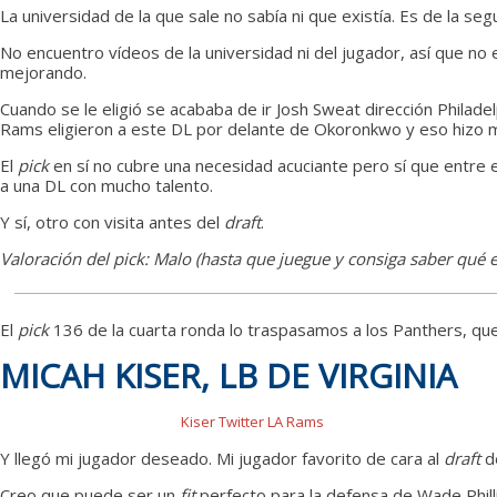
La universidad de la que sale no sabía ni que existía. Es de la seg
No encuentro vídeos de la universidad ni del jugador, así que n
mejorando.
Cuando se le eligió se acababa de ir Josh Sweat dirección Philad
Rams eligieron a este DL por delante de Okoronkwo y eso hizo m
El
pick
en sí no cubre una necesidad acuciante pero sí que entre e
a una DL con mucho talento.
Y sí, otro con visita antes del
draft
.
Valoración del pick: Malo (hasta que juegue y consiga saber qué e
El
pick
136 de la cuarta ronda lo traspasamos a los Panthers, que 
MICAH KISER, LB DE VIRGINIA
Kiser Twitter LA Rams
Y llegó mi jugador deseado. Mi jugador favorito de cara al
draft
de
Creo que puede ser un
fit
perfecto para la defensa de Wade Phil