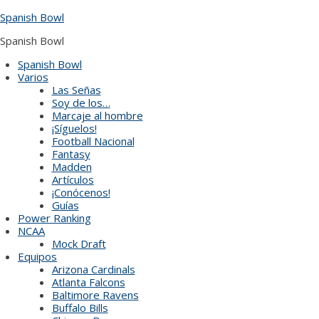
Skip
Spanish Bowl
to
content
Spanish Bowl
Spanish Bowl
Varios
Las Señas
Soy de los…
Marcaje al hombre
¡Síguelos!
Football Nacional
Fantasy
Madden
Artículos
¡Conócenos!
Guías
Power Ranking
NCAA
Mock Draft
Equipos
Arizona Cardinals
Atlanta Falcons
Baltimore Ravens
Buffalo Bills