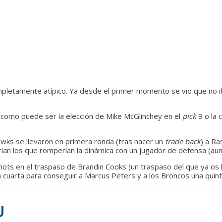
pletamente atípico. Ya desde el primer momento se vio que no i
como puede ser la elección de Mike McGlinchey en el
pick
9 o la 
hawks se llevaron en primera ronda (tras hacer un
trade back
) a Ra
ían los que romperían la dinámica con un jugador de defensa (au
riots en el traspaso de Brandin Cooks (un traspaso del que ya o
cuarta para conseguir a Marcus Peters y a los Broncos una quinta
U