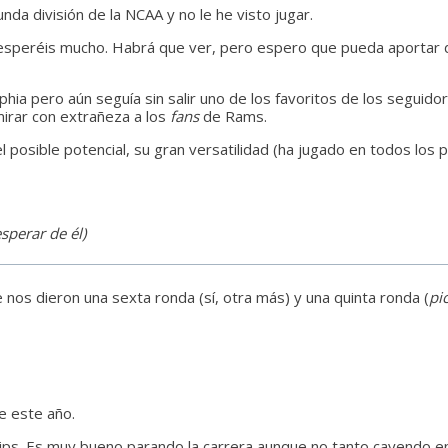
unda división de la NCAA y no le he visto jugar.
o esperéis mucho. Habrá que ver, pero espero que pueda aportar 
elphia pero aún seguía sin salir uno de los favoritos de los segu
irar con extrañeza a los
fans
de Rams.
l posible potencial, su gran versatilidad (ha jugado en todos lo
sperar de él)
nos dieron una sexta ronda (sí, otra más) y una quinta ronda (
pi
 este año.
lips. Es muy bueno parando la carrera aunque no tanto cayendo e