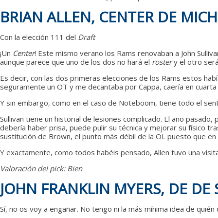
BRIAN ALLEN, CENTER DE MIC
Con la elección 111 del
Draft
¡Un
Center
! Este mismo verano los Rams renovaban a John Sulliva
aunque parece que uno de los dos no hará el
roster
y el otro ser
Es decir, con las dos primeras elecciones de los Rams estos hab
seguramente un OT y me decantaba por Cappa, caería en cuarta 
Y sin embargo, como en el caso de Noteboom, tiene todo el sen
Sullivan tiene un historial de lesiones complicado. El año pasado,
debería haber prisa, puede pulir su técnica y mejorar su físico tr
sustitución de Brown, el punto más débil de la OL puesto que 
Y exactamente, como todos habéis pensado, Allen tuvo una visit
Valoración del pick: Bien
JOHN FRANKLIN MYERS, DE DE 
Sí, no os voy a engañar. No tengo ni la más mínima idea de quién