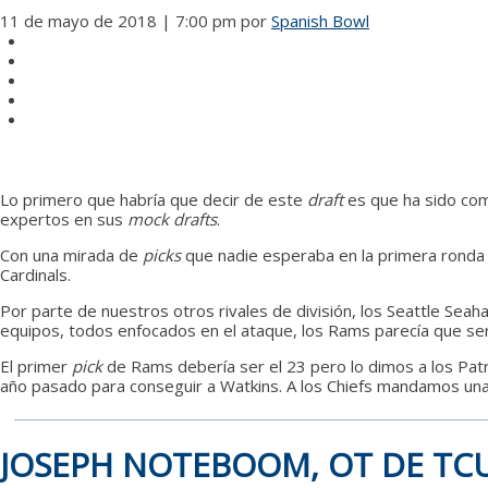
11 de mayo de 2018 | 7:00 pm
por
Spanish Bowl
Lo primero que habría que decir de este
draft
es que ha sido com
expertos en sus
mock drafts
.
Con una mirada de
picks
que nadie esperaba en la primera ronda 
Cardinals.
Por parte de nuestros otros rivales de división, los Seattle Sea
equipos, todos enfocados en el ataque, los Rams parecía que ser
El primer
pick
de Rams debería ser el 23 pero lo dimos a los Pat
año pasado para conseguir a Watkins. A los Chiefs mandamos una 
JOSEPH NOTEBOOM, OT DE TC