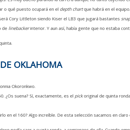
lar o qué puesto ocupará en el
depth chart
que habrá en el equipo
 será Cory Littleton siendo Kiser el LB3 que jugará bastantes
sna
o de
linebacker
interior. Y aun así, había gente que no estaba co
uinta.
 DE OKLAHOMA
bonnia Okoronkwo.
60. ¿Os suena? Sí, exactamente, es el
pick
original de quinta ron
rlo en el 160? Algo increíble. De esta selección sacamos en clar
nkwo podía caer a cuarta ronda, a comienzos de ella. Cuando emp