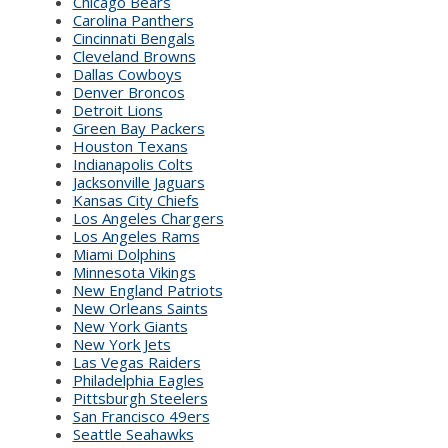
Chicago Bears
Carolina Panthers
Cincinnati Bengals
Cleveland Browns
Dallas Cowboys
Denver Broncos
Detroit Lions
Green Bay Packers
Houston Texans
Indianapolis Colts
Jacksonville Jaguars
Kansas City Chiefs
Los Angeles Chargers
Los Angeles Rams
Miami Dolphins
Minnesota Vikings
New England Patriots
New Orleans Saints
New York Giants
New York Jets
Las Vegas Raiders
Philadelphia Eagles
Pittsburgh Steelers
San Francisco 49ers
Seattle Seahawks