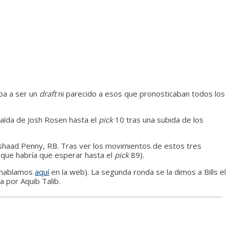
ba a ser un
draft
ni parecido a esos que pronosticaban todos los
caída de Josh Rosen hasta el
pick
10 tras una subida de los
shaad Penny, RB. Tras ver los movimientos de estos tres
nque habría que esperar hasta el
pick
89).
s hablamos
aquí
en la web). La segunda ronda se la dimos a Bills el
 por Aquib Talib.