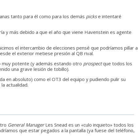
manas tanto para él como para los demás
picks
e intentaré
oría y más debido a que el año que viene Havenstein es agente
icimos el intercambio de elecciones pensé que podríamos pillar a
sde el exterior metiese presión al QB rival.
no muy potente (y además estando otro
prospect
que todos los
do una grave lesión de tobillo).
da en absoluto) como el OT3 del equipo y pudiendo pulir su
la actualidad.
stro
General Manager
Les Snead es un «culo inquieto» todos los
ríamos que estar pegados a la pantalla (ya fuese del teléfono,