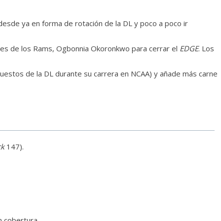
desde ya en forma de rotación de la DL y poco a poco ir
idores de los Rams, Ogbonnia Okoronkwo para cerrar el
EDGE
. Los
s puestos de la DL durante su carrera en NCAA) y añade más carne
ck
147).
n cobertura.