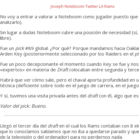
Joseph Noteboom Twitter LA Rams
No voy a entrar a valorar a Noteboom como jugador puesto que 
analizarlo).
Sin lugar a dudas Noteboom cubre una posición de necesidad (sí
libre).
Fue un
pick
#89 global. ¿Por qué? Porque mandamos hacia Oakla
Arden Key (posteriormente seleccionado por los Raiders en el
pi
Fue un poco decepcionante el momento cuando Key se fue y nos
«expertos» en materia de
Draft
colocaban entre segunda y terce
Habrá que ver cómo sale, pero el chaval aporta profundidad en u
técnica (deficiente sobre todo en el juego de carrera, en el jue
Y sí, tuvimos una visita privada antes del
draft
con él, algo que es
Valor del pick: Bueno.
Llegó el tercer día del
draft
en el cual los Rams contaban con 8 
que lo conocíamos sabíamos que no iba a quedarse parado y que i
de la televisión o del ordenador) para no perdernos nada.