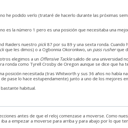
no he podido verlo (trataré de hacerlo durante las próximas se
, no es la número 1 pero es una posición que necesitaba una mej
nd Raiders nuestro
pick
87 por su 89 y una sexta ronda. Cuando h
ck
que les dimos) o a Ogbonnia Okoronkwo, un
pass rusher
que de
otros elegimos a un
Offensive Tackle
salido de una universidad 
ra ronda como Tyrell Crosby de Oregon aunque se dice que ha teni
na posición necesitada (tras Whitworth y sus 36 años no había na
go de pase lo hace estupendamente) junto a uno de los mejores en 
 bastante habitual.
elecciones antes de que el reloj comenzase a moverse. Como nue
ba a empezar a moverse para arriba y para abajo por lo que tend