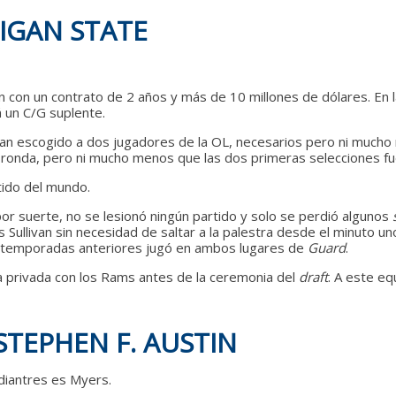
HIGAN STATE
n con un contrato de 2 años y más de 10 millones de dólares. En 
á un C/G suplente.
ían escogido a dos jugadores de la OL, necesarios pero ni mucho
ronda, pero ni mucho menos que las dos primeras selecciones fu
tido del mundo.
 por suerte, no se lesionó ningún partido y solo se perdió algunos
as Sullivan sin necesidad de saltar a la palestra desde el minuto u
en temporadas anteriores jugó en ambos lugares de
Guard
.
a privada con los Rams antes de la ceremonia del
draft
. A este eq
STEPHEN F. AUSTIN
 diantres es Myers.