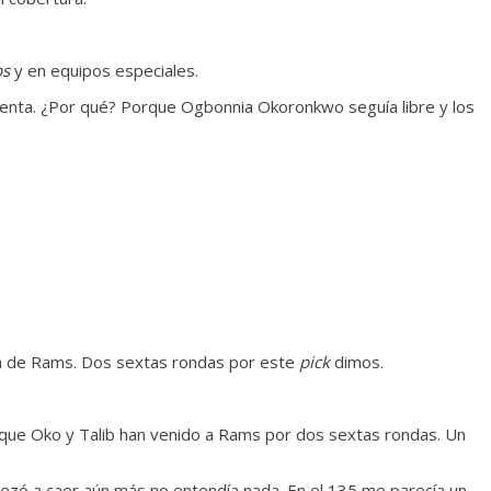
.
ps
y en equipos especiales.
ntenta. ¿Por qué? Porque Ogbonnia Okoronkwo seguía libre y los
da de Rams. Dos sextas rondas por este
pick
dimos.
o que Oko y Talib han venido a Rams por dos sextas rondas. Un
ezó a caer aún más no entendía nada. En el 135 me parecía un