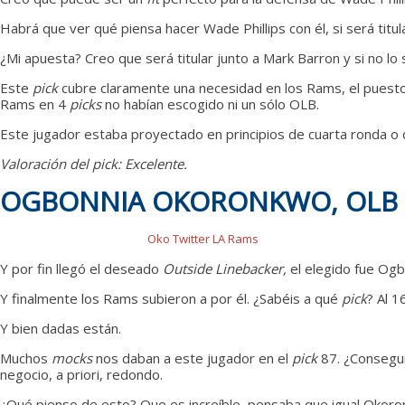
Habrá que ver qué piensa hacer Wade Phillips con él, si será titu
¿Mi apuesta? Creo que será titular junto a Mark Barron y si no lo
Este
pick
cubre claramente una necesidad en los Rams, el puest
Rams en 4
picks
no habían escogido ni un sólo OLB.
Este jugador estaba proyectado en principios de cuarta ronda o q
Valoración del pick: Excelente.
OGBONNIA OKORONKWO, OLB
Oko Twitter LA Rams
Y por fin llegó el deseado
Outside Linebacker,
el elegido fue Og
Y finalmente los Rams subieron a por él. ¿Sabéis a qué
pick
? Al 1
Y bien dadas están.
Muchos
mocks
nos daban a este jugador en el
pick
87. ¿Consegui
negocio, a priori, redondo.
¿Qué pienso de esto? Que es increíble, pensaba que igual Okoro