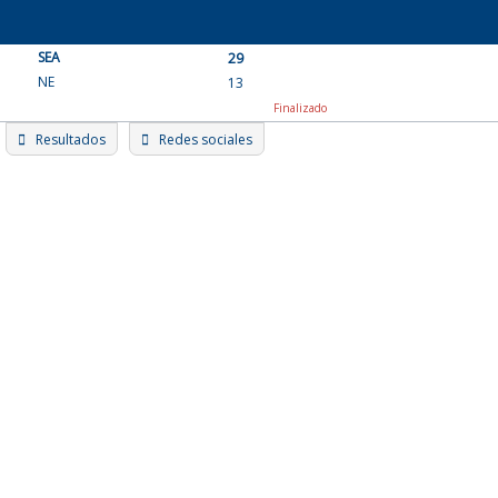
Skip
to
SEA
content
29
NE
13
Finalizado
Resultados
Redes sociales