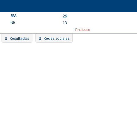
Skip
to
SEA
content
29
NE
13
Finalizado
Resultados
Redes sociales