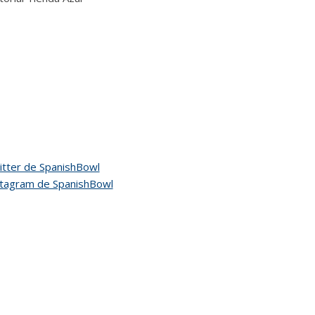
tter de SpanishBowl
stagram de SpanishBowl