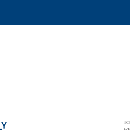
_Y
Cl
Edi