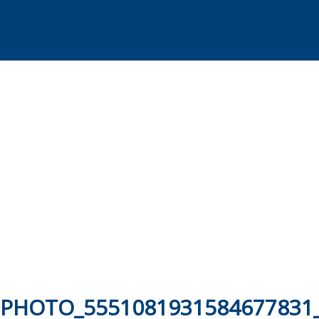
Skip
to
content
PHOTO_5551081931584677831