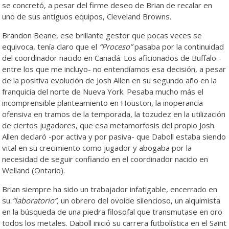
se concretó, a pesar del firme deseo de Brian de recalar en
uno de sus antiguos equipos, Cleveland Browns.
Brandon Beane, ese brillante gestor que pocas veces se
equivoca, tenía claro que el
“Proceso”
pasaba por la continuidad
del coordinador nacido en Canadá. Los aficionados de Buffalo -
entre los que me incluyo- no entendíamos esa decisión, a pesar
de la positiva evolución de Josh Allen en su segundo año en la
franquicia del norte de Nueva York. Pesaba mucho más el
incomprensible planteamiento en Houston, la inoperancia
ofensiva en tramos de la temporada, la tozudez en la utilización
de ciertos jugadores, que esa metamorfosis del propio Josh.
Allen declaró -por activa y por pasiva- que Daboll estaba siendo
vital en su crecimiento como jugador y abogaba por la
necesidad de seguir confiando en el coordinador nacido en
Welland (Ontario).
Brian siempre ha sido un trabajador infatigable, encerrado en
su
“laboratorio”,
un obrero del ovoide silencioso, un alquimista
en la búsqueda de una piedra filosofal que transmutase en oro
todos los metales. Daboll inició su carrera futbolística en el Saint