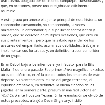
ostracismo, apagada por decisiones complejas, cuestionables y
que, en ocasiones, posee una inteligibilidad difícilmente
asumible.
A este grupo pertenece el agente principal de esta historia, un
coordinador cuestionado, no comprendido, -a veces-
maltratado, un entrenador que supo luchar contra viento y
marea, que se equivocó en múltiples ocasiones, que erró en
sus planteamientos… pero que ha sabido aprender de los
avatares del emparrillado, asumir sus debilidades, trabajar e
implementar sus fortalezas y, en definitiva, crecer como líder
de un grupo.
Brian Daboll bajó a los infiernos el ya infausto -para la Bills
Mafia- 4 de enero pasado. Ese primer
drive
, magnífico, excelso,
atrevido, eléctrico, erizó la piel de todos los amantes de este
deporte. Su planteamiento, el uso del juego terrestre, el
equilibrio ofensivo y, en definitiva, la buena elección de las
jugadas, en la primera parte, presumían una fácil victoria en
Wild Card
ante Houston Texans. En la reanudación se olvidó de
estos preceptos, ultrajó a Devin Singletary, incidió -