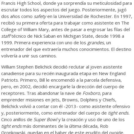
Francis High School
,
donde ya sorprendía su meticulosidad para
escrutar todos los aspectos del juego. Posteriormente, jugó
dos años como
safety
en la Universidad de Rochester. En 1997,
recibió su primera oferta para trabajar como asistente en The
College of William Mary, antes de pasar a engrosar las filas del
staff
técnico de Nick Saban en Michigan State, desde 1998 a
1999. Primera experiencia con uno de los
grandes
, un
entrenador del que extraería muchos conocimientos. El destino
volvería a unir sus caminos.
William Stephen Belichick decidió reclutar al joven asistente
canadiense para su recién inaugurada etapa en New England
Patriots. Primero, Bill le encomendó a la parcela defensiva,
pero, en 2002, decidió encargarle la dirección del cuerpo de
receptores. Tras abandonar la nave de
Foxboro,
para
emprender misiones en Jets, Browns, Dolphins y Chiefs,
Belichick volvió a contar con él -2013- como asistente ofensivo
y, posteriormente, como entrenador del cuerpo de
tight ends.
Cinco anillos de
Super Bowl
y la creación y uso de uno de los
tight ends
más dominantes de la última década, Rob
Gronkowski, quedan en el haber de este erudito del ovoide.