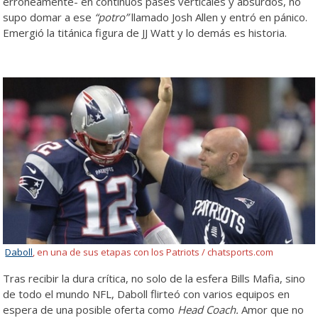
erróneamente- en continuos pases verticales y absurdos, no
supo domar a ese
“potro”
llamado Josh Allen y entró en pánico.
Emergió la titánica figura de JJ Watt y lo demás es historia.
Daboll
, en una de sus etapas con los Patriots / chatsports.com
Tras recibir la dura crítica, no solo de la esfera Bills Mafia, sino
de todo el mundo NFL, Daboll flirteó con varios equipos en
espera de una posible oferta como
Head Coach.
Amor que no