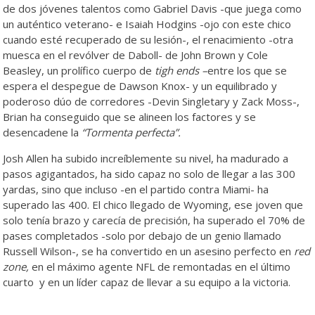
de dos jóvenes talentos como Gabriel Davis -que juega como
un auténtico veterano- e Isaiah Hodgins -ojo con este chico
cuando esté recuperado de su lesión-, el renacimiento -otra
muesca en el revólver de Daboll- de John Brown y Cole
Beasley, un prolífico cuerpo de
tigh ends –
entre los que se
espera el despegue de Dawson Knox- y un equilibrado y
poderoso dúo de corredores -Devin Singletary y Zack Moss-,
Brian ha conseguido que se alineen los factores y se
desencadene la
“Tormenta perfecta”.
Josh Allen ha subido increíblemente su nivel, ha madurado a
pasos agigantados, ha sido capaz no solo de llegar a las 300
yardas, sino que incluso -en el partido contra Miami- ha
superado las 400. El chico llegado de Wyoming, ese joven que
solo tenía brazo y carecía de precisión, ha superado el 70% de
pases completados -solo por debajo de un genio llamado
Russell Wilson-, se ha convertido en un asesino perfecto en
red
zone,
en el máximo agente NFL de remontadas en el último
cuarto
y en un líder capaz de llevar a su equipo a la victoria.