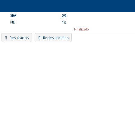
Skip
to
SEA
content
29
NE
13
Finalizado
Resultados
Redes sociales