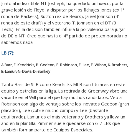
Junto al indiscutible NT Josheph, ha quedado un hueco, por la
grave lesión de Floyd, a disputar por los fichajes Jones (ex 1ª
ronda de Packers), Sutton (ex de Bears), Jaleel Johnson (4ª
ronda de este draft) y el veterano T. Johnson en el DT (3
Tech.). En la decisión también influirá la polivalencia para jugar
de DE o NT. Creo que hasta el 4º partido de pretemporada no
sabremos nada.
LB (7):
A Barr, E. Kendricks, B. Gedeon, E. Robinson, E. Lee, E. Wilson, K. Brothers,
E. Lamur, N. Davis, D. Sankey
Tanto Barr de SLB como Kendricks MLB son titulares en este
equipo y estrellas en la liga. La retirada de Greenway abre una
vacante en el Will para el que hay muchos candidatos. Veo a
Robinson con algo de ventaja sobre los novatos Gedeon (gran
placador), Lee (cubre mucho campo) y Lee (bastante
equilibrado). Lamur es el más veterano y Brothers ya lleva un
año en la plantilla. Zimmer suele quedarse con 6-7 LBs que
también forman parte de Equipos Especiales.