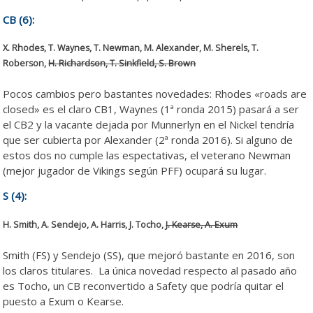
CB (6):
X. Rhodes, T. Waynes, T. Newman, M. Alexander, M. Sherels, T.
Roberson,
H. Richardson, T. Sinkfield, S. Brown
Pocos cambios pero bastantes novedades: Rhodes «roads are
closed» es el claro CB1, Waynes (1ª ronda 2015) pasará a ser
el CB2 y la vacante dejada por Munnerlyn en el Nickel tendría
que ser cubierta por Alexander (2ª ronda 2016). Si alguno de
estos dos no cumple las espectativas, el veterano Newman
(mejor jugador de Vikings según PFF) ocupará su lugar.
S (4):
H. Smith, A. Sendejo, A. Harris, J. Tocho,
J. Kearse, A. Exum
Smith (FS) y Sendejo (SS), que mejoró bastante en 2016, son
los claros titulares. La única novedad respecto al pasado año
es Tocho, un CB reconvertido a Safety que podría quitar el
puesto a Exum o Kearse.