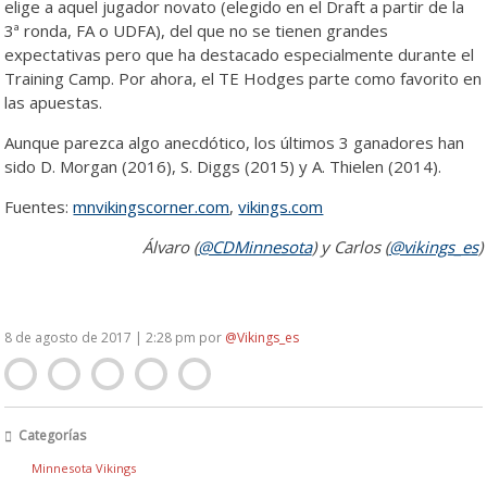
elige a aquel jugador novato (elegido en el Draft a partir de la
3ª ronda, FA o UDFA), del que no se tienen grandes
expectativas pero que ha destacado especialmente durante el
Training Camp. Por ahora, el TE Hodges parte como favorito en
las apuestas.
Aunque parezca algo anecdótico, los últimos 3 ganadores han
sido D. Morgan (2016), S. Diggs (2015) y A. Thielen (2014).
Fuentes:
mnvikingscorner.com
,
vikings.com
Álvaro (
@CDMinnesota
) y Carlos (
@vikings_es
)
8 de agosto de 2017 | 2:28 pm
por
@Vikings_es
Categorías
Minnesota Vikings