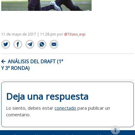
11 de mayo de 2017 | 11:28 pm
por
@Titans_esp
NAVEGACIÓN
ANÁLISIS DEL DRAFT (1ª
DE
Y 3ª RONDA)
ENTRADAS
Deja una respuesta
Lo siento, debes estar
conectado
para publicar un
comentario.