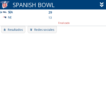
Skip
SPANISH BOWL
to
SEA
content
29
NE
13
Finalizado
Resultados
Redes sociales