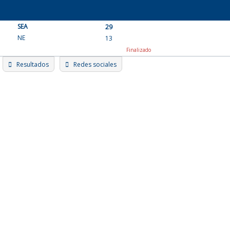
Skip
to
SEA
content
29
NE
13
Finalizado
Resultados
Redes sociales