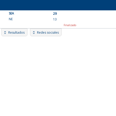
Skip
to
SEA
content
29
NE
13
Finalizado
Resultados
Redes sociales