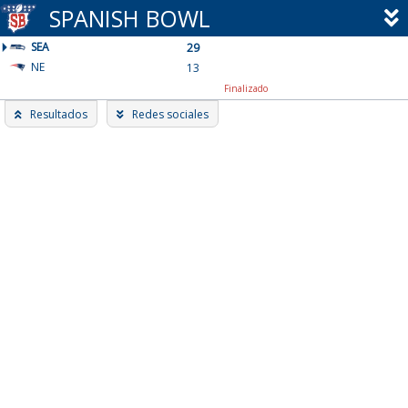
Skip
SPANISH BOWL
to
SEA
content
29
NE
13
Finalizado
Resultados
Redes sociales