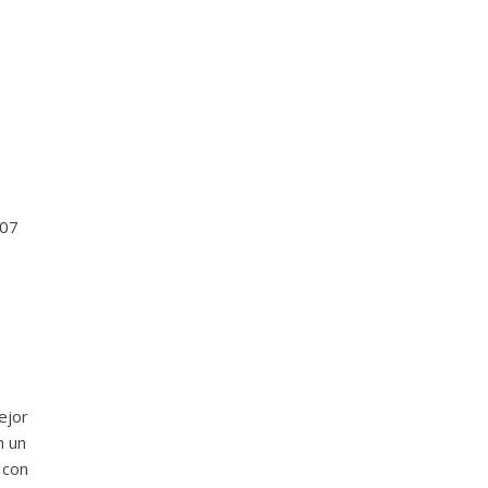
8
107
ejor
n un
 con