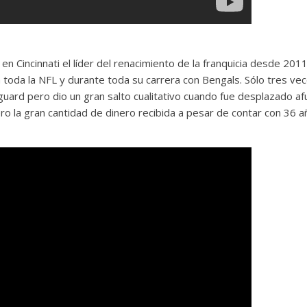
en Cincinnati el líder del renacimiento de la franquicia desde 2011
 toda la NFL y durante toda su carrera con Bengals. Sólo tres ve
ard pero dio un gran salto cualitativo cuando fue desplazado af
ero la gran cantidad de dinero recibida a pesar de contar con 36 
.