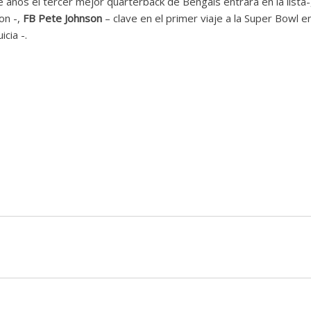
 años el tercer mejor quarterback de Bengals entrará en la lista-
on -,
FB Pete Johnson
– clave en el primer viaje a la Super Bowl e
icia -.