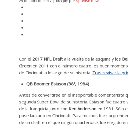
25 de abril de 2017 | 1:03 pm
por
Spanish Bowl
Con el
2017 NFL Draft
a la vuelta de la esquina y los
Be
Green
en 2011 con el número cuatro, es buen momento 
de Cincinnati a lo largo de su historia.
Tras revisar la p
QB Boomer Esiason (38º, 1984)
Antes de convertirse en el insoportable comentarista qu
segunda Super Bowl de su historia. Esiason fue cuatro 
de la franquicia junto con
Ken Anderson
en 1981. Sólo 
pase lanzado en Cincinnati. Para muchos fue sorprende
de un draft en el que ningún quarterback fue elegido en