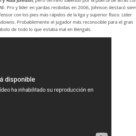
ll- Pro y líder en yardas recibidas en 2006, Johnson destacó sie
ensor con los pies más rápidos de la liga y superior físico. Líder
uchdowns. Probablemente el jugador más reconocible para el gran
mbolo de todo lo que estaba mal en Bengals.