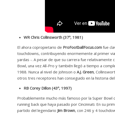
WR Chris Collinsworth (37º, 1981)
El ahora copropietario de
ProFootballFocus.com
fue cla
touchdowns, contribuyendo enormemente al primer viaje 
yardas -. A pesar de que su carrera fue relativamente 
Bowl, una vez All-Pro y también llegó a tiempo a compl
1988. Nunca al nivel de Johnson o
A.J. Green
, Collinswo
otros tres receptores han conseguido en la historia del
RB Corey Dillon (43º, 1997)
Probablemente mucho más famoso por la Super Bowl que
running back que haya pasado por Cincinnati. En su pri
partido del legendario
Jim Brown
, con 246 y 4 touchdown