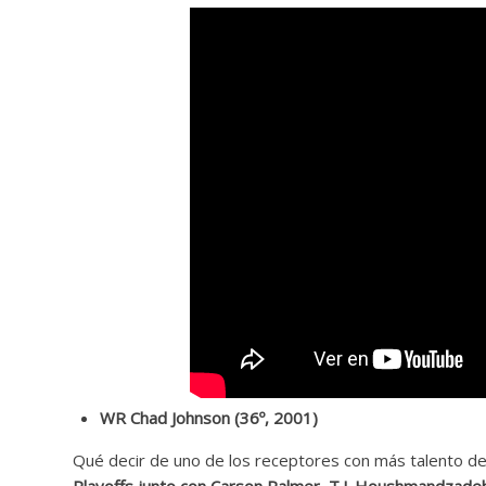
WR Chad Johnson (36º, 2001)
Qué decir de uno de los receptores con más talento de 
Playoffs junto con Carson Palmer, T.J. Houshmandzade