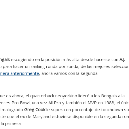
ngals
escogiendo en la posición más alta desde hacerse con
A.J.
para hacer un ranking ronda por ronda, de las mejores seleccio
rimera anteriormente
, ahora vamos con la segunda:
e es ahora, el quarterback neoyorkino lideró a los Bengals a la
veces Pro Bowl, una vez All Pro y también el MVP en 1988, el úni
el malogrado
Greg Cook
le supera en porcentaje de touchdown s
nte que el ex de Maryland estuviese disponible en la segunda ro
 la primera.