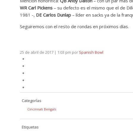
Mención honorífica:
QB Andy Dalton
– con un par más de
WR Carl Pickens
– su defecto es el mismo que el de Dill
1981 -,
DE Carlos Dunlap
– líder en sacks ya de la franqu
Seguiremos con el resto de rondas en próximos días.
25 de abril de 2017 | 1:03 pm
por
Spanish Bowl
Categorías
Cincinnati Bengals
Etiquetas