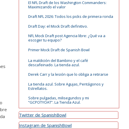
El NFL Draft de los Washington Commanders:
Maximizando el valor
Draft NFL 2026: Todos los picks de primera ronda
Draft Day: el Mock Draft definitivo.
NFL Mock Draft post Agencia libre: ¿Qué va a
escoger tu equipo?
Primer Mock Draft de Spanish Bowl
La maldición del Bambino y el café
descafeinado. La tienda azul.
nes
Derek Carr y la lesión que lo obliga a retirarse
La tienda azul. Sobre Agujas, Pentágonos y
Estrellatos.
Sobre pulgadas, milisegundos y mi
co
“GCPOTYOAT”. La Tienda Azul.
obre
Twitter de SpanishBowl
nda
Instagram de SpanishBowl