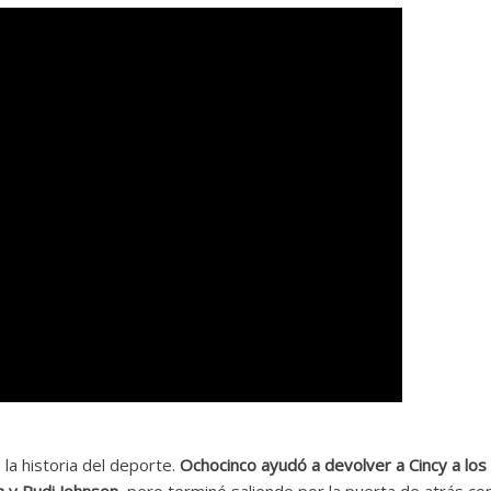
la historia del deporte.
Ochocinco ayudó a devolver a Cincy a los
h y Rudi Johnson
, pero terminó saliendo por la puerta de atrás co