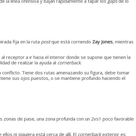
 de la línea ofensiva y bajan rápidamente a tapar los
gaps
de lo
rada fija en la ruta
post
que está corriendo
Zay Jones
, mientras
al receptor a ir hacia el interior donde se supone que tienen la
idad de realizar la ayuda al
cornerback
.
 conflicto. Tiene dos rutas amenazando su figura, debe tomar
tiene sus ojos puestos, o se mantiene profundo haciendo el
s zonas de pase, una zona profunda con un 2vs1 poco favorable
ellos ni siquiera está cerca de allí. El
cornerback
exterior es