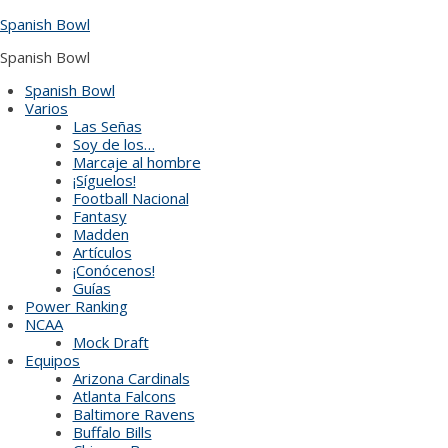
Skip
Spanish Bowl
to
content
Spanish Bowl
Spanish Bowl
Varios
Las Señas
Soy de los…
Marcaje al hombre
¡Síguelos!
Football Nacional
Fantasy
Madden
Artículos
¡Conócenos!
Guías
Power Ranking
NCAA
Mock Draft
Equipos
Arizona Cardinals
Atlanta Falcons
Baltimore Ravens
Buffalo Bills