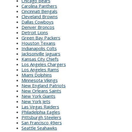
Chicago Bears
Carolina Panthers
Cincinnati Bengals
Cleveland Browns
Dallas Cowboys
Denver Broncos
Detroit Lions
Green Bay Packers
Houston Texans
Indianapolis Colts
Jacksonville Jaguars
Kansas City Chiefs
Los Angeles Chargers
Los Angeles Rams
Miami Dolphins
Minnesota Vikings
New England Patriots
New Orleans Saints
New York Giants
New York Jets
Las Vegas Raiders
Philadelphia Eagles
Pittsburgh Steelers
San Francisco 49ers
Seattle Seahawks