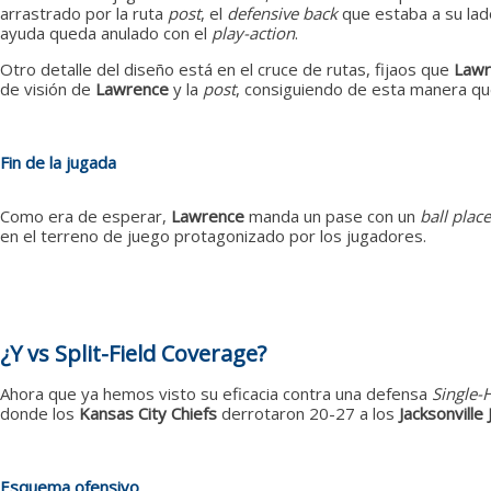
arrastrado por la ruta
post
, el
defensive back
que estaba a su lad
ayuda queda anulado con el
play-action
.
Otro detalle del diseño está en el cruce de rutas, fijaos que
Lawr
de visión de
Lawrence
y la
post
, consiguiendo de esta manera que
Fin de la jugada
Como era de esperar,
Lawrence
manda un pase con un
ball plac
en el terreno de juego protagonizado por los jugadores.
¿Y vs Split-Field Coverage?
Ahora que ya hemos visto su eficacia contra una defensa
Single-
donde los
Kansas City Chiefs
derrotaron 20-27 a los
Jacksonville
Esquema ofensivo