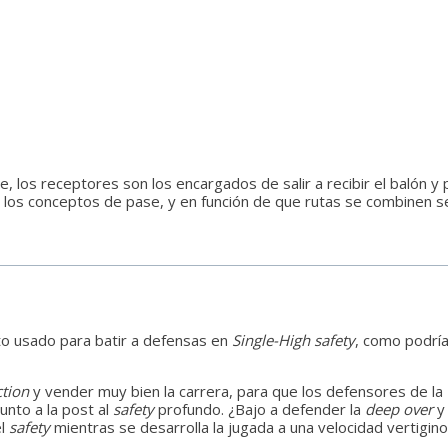
los receptores son los encargados de salir a recibir el balón y p
n los conceptos de pase, y en función de que rutas se combinen 
to usado para batir a defensas en
Single-High safety
, como podría
ction
y vender muy bien la carrera, para que los defensores de l
junto a la post al
safety
profundo. ¿Bajo a defender la
deep over
y 
el
safety
mientras se desarrolla la jugada a una velocidad vertigino