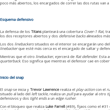
poco más abiertos, los encargados de correr las dos rutas van a
Esquema defensivo
La defensa de los
Titans
planteará una cobertura
Cover-1 Rat
, t
los dos receptores abiertos y dos
defensive backs
alineados más 
Los dos
linebackers
situados en el interior se encargarán uno de
linebacker
que esté más cerca es el encargado de saltar y defen
Mientras que el otro
linebacker
, ejercerá de
Rat defender
. Esta 
quarterback
. Eso significa que mientras el defensor cae en cob
Inicio del snap
El
snap
se inicia y
Trevor Lawrence
realiza el
play-action
con el
r
situado al lado del
left tackle,
realiza un
pull
para ayudar al otro
t
defensivos y dos
tight ends
a un
edge rusher
.
Con el bloqueo que realiza
Luke Farrell
(#89), fijaos como el #31