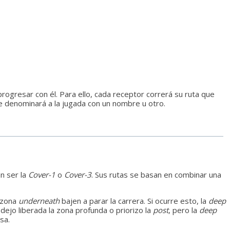
rogresar con él. Para ello, cada receptor correrá su ruta que
se denominará a la jugada con un nombre u otro.
Yankee
n ser la
Cover-1
o
Cover-3
. Sus rutas se basan en combinar una
a zona
underneath
bajen a parar la carrera. Si ocurre esto, la
deep
dejo liberada la zona profunda o priorizo la
post
, pero la
deep
sa.