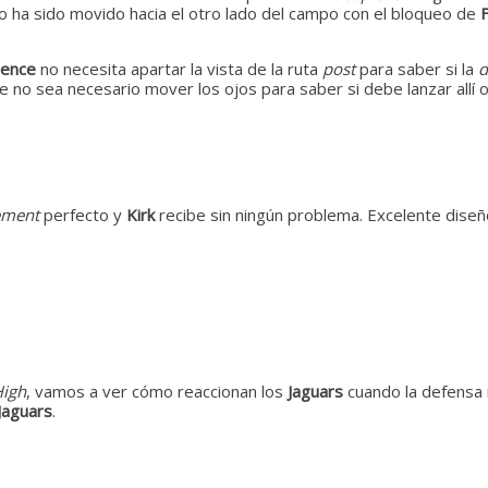
o ha sido movido hacia el otro lado del campo con el bloqueo de
F
ence
no necesita apartar la vista de la ruta
post
para saber si la
d
 no sea necesario mover los ojos para saber si debe lanzar allí o
ement
perfecto y
Kirk
recibe sin ningún problema. Excelente dise
High
, vamos a ver cómo reaccionan los
Jaguars
cuando la defensa 
 Jaguars
.