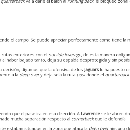
l
quarterback
va a darle el balón al
running back
, el bloqueo zonal
endo el campo. Se puede apreciar perfectamente como tiene la mi
 rutas exteriores con el
outside leverage
, de esta manera obligan 
al haber bajado tanto, deja su espalda desprotegida y sin posibil
decisión, digamos que la ofensiva de los
Jaguars
lo ha puesto en
mente a la
deep over
y deja sola la ruta
post
donde el
quarterback
yendo que el pase ira en esa dirección. A
Lawrence
se le abren do
nado mucha separación respecto al
cornerback
que le defendía.
ente estaban situados en la zona que ataca la
deep over
ninguno de 