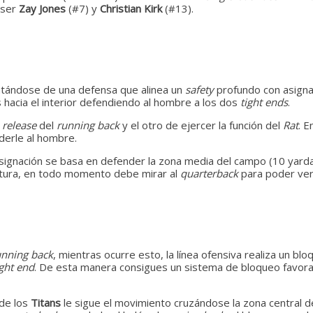
 ser
Zay Jones
(#7) y
Christian Kirk
(#13).
ratándose de una defensa que alinea un
safety
profundo con asigna
hacia el interior defendiendo al hombre a los dos
tight ends
.
l
release
del
running back
y el otro de ejercer la función del
Rat
. E
derle al hombre.
asignación se basa en defender la zona media del campo (10 yard
ertura, en todo momento debe mirar al
quarterback
para poder ver 
unning back
, mientras ocurre esto, la línea ofensiva realiza un blo
ight end
. De esta manera consigues un sistema de bloqueo favorabl
 de los
Titans
le sigue el movimiento cruzándose la zona central de