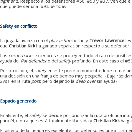
tight end
. Respecto a los defensores #56, #50 y #37, ven que e
que puede ser una
outside zone
.
Safety en conflicto
La jugada avanza con el
play-action
hecho y
Trevor Lawrence
ley
que
Christian Kirk
ha ganado separación respecto a su defensor.
Los
cornerbacks
exteriores se protegen todo el rato de posibles
ayuda del
Rat defender
o del
safety
profundo. En este caso el #50 
Por otro lado, el
safety
en este preciso momento debe tomar una 
una decisión en una franja de tiempo muy pequeña. ¿Baja rápida
2vs1 en la ruta
post
, pero dejando la
deep over
sin ayuda?
Espacio generado
Finalmente, el
safety
se decide por priorizar la ruta profunda intu
para él, u otra que está totalmente liberada y
Christian Kirk
ha ga
El diseño de la jugada es excelente, los defensores que inicialm