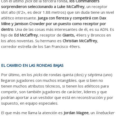
Con el último
pick
de la tercera ronda,
los Commanders
sorprendieron seleccionando a Luke McCaffrey
, un receptor
slot alto (6’2», es decir 1.88 metros) que sin duda tiene un nivel
atlético interesante.
Juega con fiereza y competirá con Dax
Milne y Jamison Crowder por un puesto como receptor por
dentro
. Una de las cosas más interesantes de él, es su ADN. Es
hijo de
Ed McCaffrey
, receptor de
Giants,
49ers y Broncos en
los años noventas. Su hermano es
Christian McCaffrey
,
corredor estrella de los San Francisco 49ers.
EL CAMBIO EN LAS RONDAS BAJAS
Por último, en los
picks
de rondas quinta (dos) y séptima (uno)
llegaron jugadores con muchos intangibles. que si bien no
tienen muchos atributos técnicos, si tienen los atléticos para
competir, son también jugadores de carácter, lideres y que
podrían aportar a un vestidor que está en reconstrucción y por
supuesto, en equipo especiales.
El que más me llama la atención es
Jordan Magee
, un
linebacker