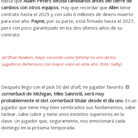
hasta que
Adam Peters decida cambiarlos antes del cierre de
cambios con otros equipos
. Hay que recordar que
Allen
tiene
contrato hasta el 2025 y con sólo 6 millones de dinero muerto
para ese año.
Payne,
por su parte, está firmado hasta el 2027,
pero con poco garantizado en los dos últimos años de su
contrato.
Jer’Zhan Newton, mejor conocido como ‘Johnny’ es uno de los
jugadores defensivos con mayor valor en este año. (foto: Getty)
Después llego con el pick 50 del
draft,
mi jugador favorito.
El
cornerback
de Michigan, Mike Sainristil, será muy
probablemente el slot
cornerback
titular desde el día uno.
Es un
jugador que tiene muy bien sembrados sus fundamentos, sabe
taclear, sabe cubrir y tiene unos instintos superiores en la
clase. Un jugador que, seguramente, nos emocionará cada
domingo en la próxima temporada.