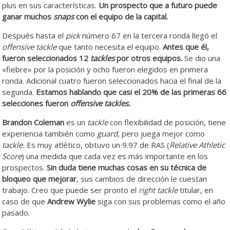
plus en sus características.
Un prospecto que a futuro puede
ganar muchos
snaps
con el equipo de la capital.
Después hasta el
pick
número 67 en la tercera ronda llegó el
offensive tackle
que tanto necesita el equipo.
Antes que él,
fueron seleccionados 12
tackles
por otros equipos.
Se dio una
«fiebre» por la posición y ocho fueron elegidos en primera
ronda. Adicional cuatro fueron seleccionados hacia el final de la
segunda.
Estamos hablando que casi el 20% de las primeras 66
selecciones fueron
offensive tackles.
Brandon Coleman
es un
tackle
con flexibilidad de posición, tiene
experiencia también como
guard
, pero juega mejor como
tackle.
Es muy atlético, obtuvo un 9.97 de RAS (
Relative Athletic
Score
) una medida que cada vez es más importante en los
prospectos.
Sin duda tiene muchas cosas en su técnica de
bloqueo que mejorar
, sus cambios de dirección le cuestan
trabajo. Creo que puede ser pronto el
right tackle
titular, en
caso de que
Andrew Wylie
siga con sus problemas como el año
pasado.