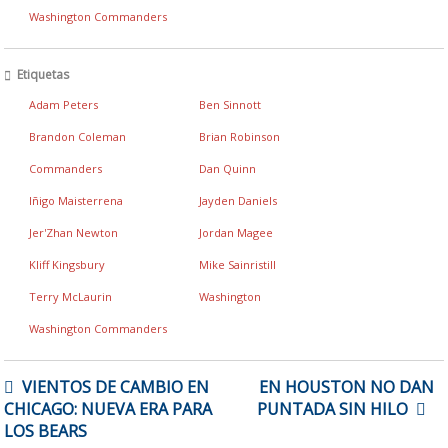
Washington Commanders
Etiquetas
Adam Peters
Ben Sinnott
Brandon Coleman
Brian Robinson
Commanders
Dan Quinn
Iñigo Maisterrena
Jayden Daniels
Jer'Zhan Newton
Jordan Magee
Kliff Kingsbury
Mike Sainristill
Terry McLaurin
Washington
Washington Commanders
NAVEGACIÓN
VIENTOS DE CAMBIO EN
EN HOUSTON NO DAN
DE
CHICAGO: NUEVA ERA PARA
PUNTADA SIN HILO
ENTRADAS
LOS BEARS