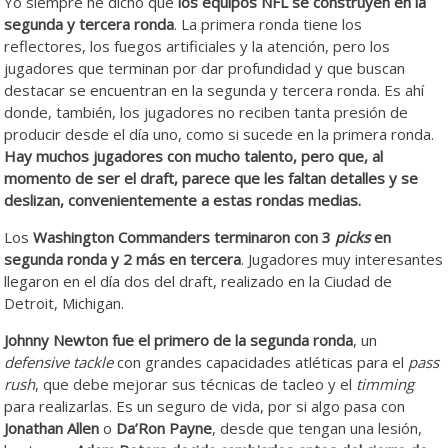
Yo siempre he dicho que
los equipos NFL se construyen en la
segunda y tercera ronda
. La primera ronda tiene los
reflectores, los fuegos artificiales y la atención, pero los
jugadores que terminan por dar profundidad y que buscan
destacar se encuentran en la segunda y tercera ronda. Es ahí
donde, también, los jugadores no reciben tanta presión de
producir desde el día uno, como si sucede en la primera ronda.
Hay
muchos jugadores con mucho talento, pero que, al
momento de ser el draft, parece que les faltan detalles y se
deslizan, convenientemente a estas rondas medias.
Los
Washington Commanders terminaron con 3
picks
en
segunda ronda y 2 más en tercera
. Jugadores muy interesantes
llegaron en el día dos del draft, realizado en la Ciudad de
Detroit, Michigan.
Johnny Newton fue el primero de la segunda ronda
, un
defensive tackle
con grandes capacidades atléticas para el
pass
rush
, que debe mejorar sus técnicas de tacleo y el
timming
para realizarlas. Es un seguro de vida, por si algo pasa con
Jonathan Allen
o
Da’Ron Payne
, desde que tengan una lesión,