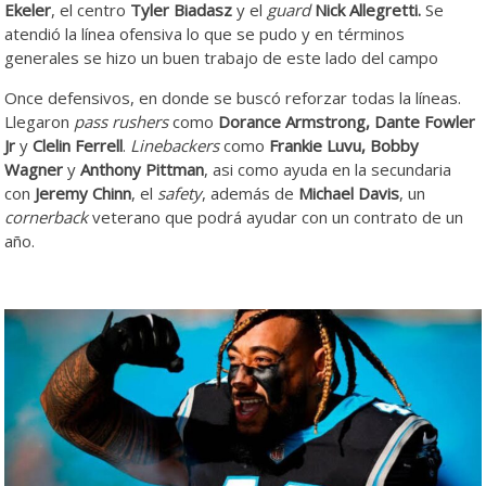
Ekeler
, el centro
Tyler Biadasz
y el
guard
Nick Allegretti.
Se
atendió la línea ofensiva lo que se pudo y en términos
generales se hizo un buen trabajo de este lado del campo
Once defensivos, en donde se buscó reforzar todas la líneas.
Llegaron
pass rushers
como
Dorance Armstrong, Dante Fowler
Jr
y
Clelin Ferrell
.
Linebackers
como
Frankie Luvu, Bobby
Wagner
y
Anthony Pittman
, asi como ayuda en la secundaria
con
Jeremy Chinn
, el
safety
, además de
Michael Davis
, un
cornerback
veterano que podrá ayudar con un contrato de un
año.