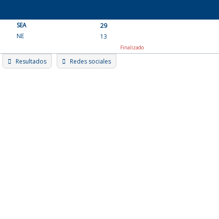
Skip
to
SEA
content
29
NE
13
Finalizado
Resultados
Redes sociales