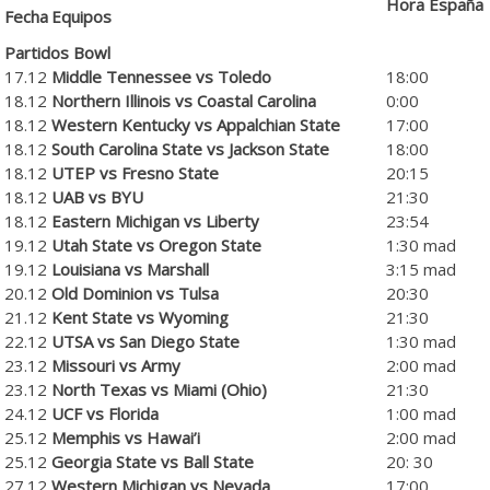
Hora España
Fecha
Equipos
Partidos Bowl
17.12
Middle Tennessee vs Toledo
18:00
18.12
Northern Illinois vs Coastal Carolina
0:00
18.12
Western Kentucky vs Appalchian State
17:00
18.12
South Carolina State vs Jackson State
18:00
18.12
UTEP vs Fresno State
20:15
18.12
UAB vs BYU
21:30
18.12
Eastern Michigan vs Liberty
23:54
19.12
Utah State vs Oregon State
1:30 mad
19.12
Louisiana vs Marshall
3:15 mad
20.12
Old Dominion vs Tulsa
20:30
21.12
Kent State vs Wyoming
21:30
22.12
UTSA vs San Diego State
1:30 mad
23.12
Missouri vs Army
2:00 mad
23.12
North Texas vs Miami (Ohio)
21:30
24.12
UCF vs Florida
1:00 mad
25.12
Memphis vs Hawai’i
2:00 mad
25.12
Georgia State vs Ball State
20: 30
27.12
Western Michigan vs Nevada
17:00