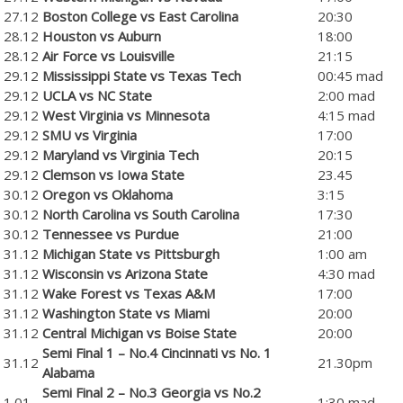
27.12
Boston College vs East Carolina
20:30
28.12
Houston vs Auburn
18:00
28.12
Air Force vs Louisville
21:15
29.12
Mississippi State vs Texas Tech
00:45 mad
29.12
UCLA vs NC State
2:00 mad
29.12
West Virginia vs Minnesota
4:15 mad
29.12
SMU vs Virginia
17:00
29.12
Maryland vs Virginia Tech
20:15
29.12
Clemson vs Iowa State
23.45
30.12
Oregon vs Oklahoma
3:15
30.12
North Carolina vs South Carolina
17:30
30.12
Tennessee vs Purdue
21:00
31.12
Michigan State vs Pittsburgh
1:00 am
31.12
Wisconsin vs Arizona State
4:30 mad
31.12
Wake Forest vs Texas A&M
17:00
31.12
Washington State vs Miami
20:00
31.12
Central Michigan vs Boise State
20:00
Semi Final 1 – No.4 Cincinnati vs No. 1
31.12
21.30pm
Alabama
Semi Final 2 – No.3 Georgia vs No.2
1.01
1:30 mad