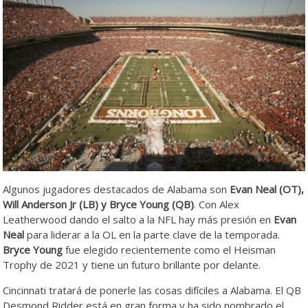
Algunos jugadores destacados de Alabama son
Evan Neal (OT),
Will Anderson Jr (LB) y Bryce Young (QB)
. Con Alex
Leatherwood dando el salto a la NFL hay más presión en
Evan
Neal
para liderar a la OL en la parte clave de la temporada.
Bryce Young
fue elegido recientemente como el Heisman
Trophy de 2021 y tiene un futuro brillante por delante.
Cincinnati tratará de ponerle las cosas difíciles a Alabama. El QB
Desmond Ridder está en gran forma y ha sido nombrado el