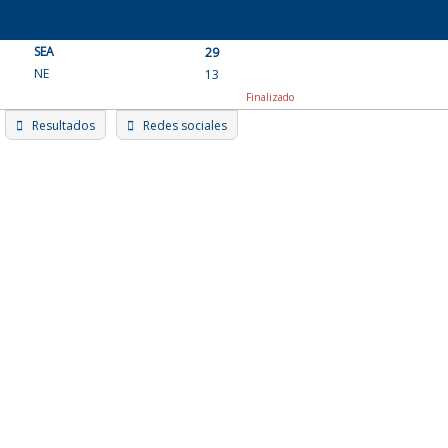
Skip
to
SEA
content
29
NE
13
Finalizado
Resultados
Redes sociales