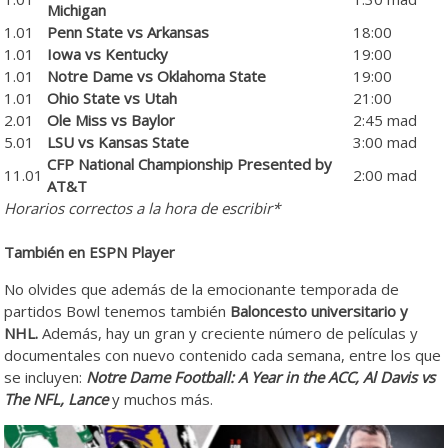
Michigan
1.01
Penn State vs Arkansas
18:00
1.01
Iowa vs Kentucky
19:00
1.01
Notre Dame vs Oklahoma State
19:00
1.01
Ohio State vs Utah
21:00
2.01
Ole Miss vs Baylor
2:45 mad
5.01
LSU vs Kansas State
3:00 mad
CFP National Championship Presented by
11.01
2:00 mad
AT&T
Horarios correctos a la hora de escribir*
También en ESPN Player
No olvides que además de la emocionante temporada de
partidos Bowl tenemos también
Baloncesto universitario y
NHL.
Además, hay un gran y creciente número de películas y
documentales con nuevo contenido cada semana, entre los que
se incluyen:
Notre Dame Football: A Year in the ACC, Al Davis vs
The NFL, Lance
y muchos más.