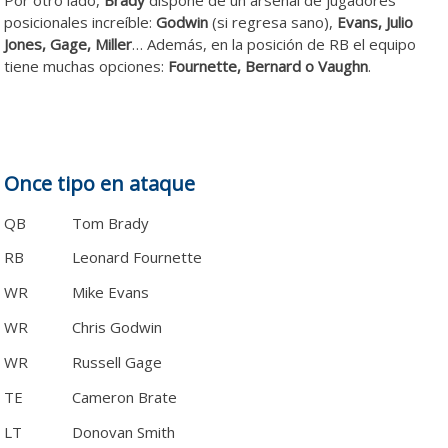
Por otro lado,
Brady
dispone de un arsenal de jugadores
posicionales increíble:
Godwin
(si regresa sano),
Evans, Julio
Jones, Gage, Miller
… Además, en la posición de RB el equipo
tiene muchas opciones:
Fournette, Bernard o Vaughn
.
Once tipo en ataque
QB
Tom Brady
RB
Leonard Fournette
WR
Mike Evans
WR
Chris Godwin
WR
Russell Gage
TE
Cameron Brate
LT
Donovan Smith