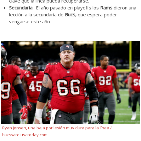
clave que la línea pueda recuperarse.
Secundaria
: El año pasado en playoffs los
Rams
dieron una
lección a la secundaria de
Bucs,
que espera poder
vengarse este año.
Ryan Jensen, una baja por lesión muy dura para la línea /
bucswire.usatoday.com