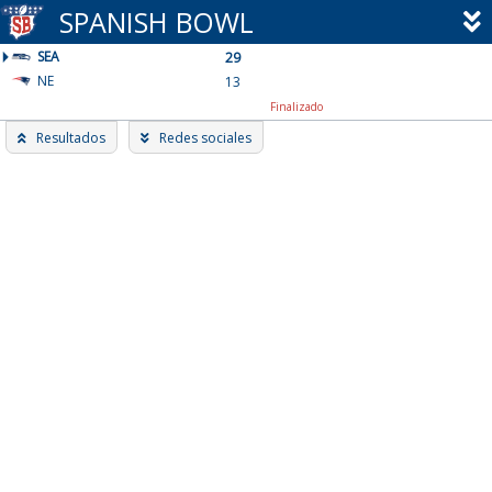
Skip
SPANISH BOWL
to
SEA
content
29
NE
13
Finalizado
Resultados
Redes sociales