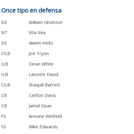
Once tipo en defensa
DE
William Gholston
NT
Vita Vea
DE
Akiem Hicks
OLB
Joe Tryon
ILB
Devin White
ILB
Lavonte David
OLB
Shaquill Barrett
CB
Carlton Davis
CB
Jamel Dean
FS
Antoine Winfield
SS
Mike Edwards