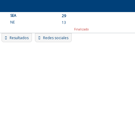
Skip
to
SEA
content
29
NE
13
Finalizado
Resultados
Redes sociales