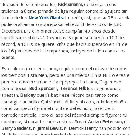
decisión de su entrenador,
Nick Sirianni,
de sentar a sus
titulares la última jornada de liga regular contra el agujero sin
fondo de los
New York Giants
.
Impedía, así, que su RB estrella
pudiera alcanzar o sobrepasar el récord de yardas de
Eric
Dickerson.
Era el momento, se cumplían 40 años desde
aquellas increíbles 2105 yardas. Saquon se quedó a 100 del
récord, a 101 si se quiere, cifra que había superado en 11 de
los 16 partidos de la temporada, incluyendo la ida contra los
Giants.
Eso coloca al corredor neoyorquino como el octavo de todos
los tiempos. Está bien, pero es una mierda. En la NFL o eres el
primero o no eres nadie. La epopeya, La Ilíada, Gilgamesh.
Como decían
Bud Spencer
y
Terence Hill:
los segundones
apestan.
Barkley
quería batir ese récord casi tanto como
conseguir un anillo. Quizá más. Al fin y al cabo, al lado del año
como campeón figura el nombre del equipo, no el de tu
corredor estrella. Pero al lado del récord siempre figurará tu
nombre y, si durante todos estos años ni
Adrian Peterson,
ni
Barry Sanders,
ni
Jamal Lewis,
ni
Derrick Henry
han podido con
él, dejar pasar una oportunidad de oro para derribarlo parece