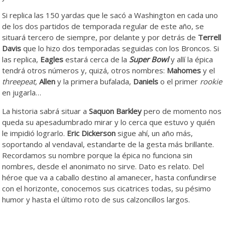
Si replica las 150 yardas que le sacó a Washington en cada uno
de los dos partidos de temporada regular de este año, se
situará tercero de siempre, por delante y por detrás de
Terrell
Davis
que lo hizo dos temporadas seguidas con los Broncos. Si
las replica,
Eagles
estará cerca de la
Super Bowl
y allí la épica
tendrá otros números y, quizá, otros nombres:
Mahomes
y el
threepeat,
Allen
y la primera bufalada,
Daniels
o el primer
rookie
en jugarla…
La historia sabrá situar a
Saquon Barkley
pero de momento nos
queda su apesadumbrado mirar y lo cerca que estuvo y quién
le impidió lograrlo.
Eric Dickerson
sigue ahí, un año más,
soportando al vendaval, estandarte de la gesta más brillante.
Recordamos su nombre porque la épica no funciona sin
nombres, desde el anonimato no sirve. Dato es relato. Del
héroe que va a caballo destino al amanecer, hasta confundirse
con el horizonte, conocemos sus cicatrices todas, su pésimo
humor y hasta el último roto de sus calzoncillos largos.