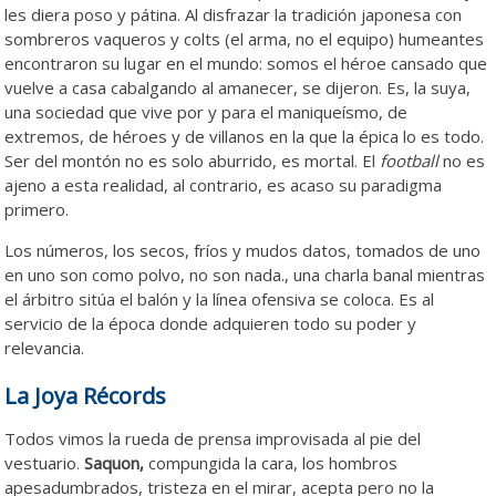
les diera poso y pátina. Al disfrazar la tradición japonesa con
sombreros vaqueros y colts (el arma, no el equipo) humeantes
encontraron su lugar en el mundo: somos el héroe cansado que
vuelve a casa cabalgando al amanecer, se dijeron. Es, la suya,
una sociedad que vive por y para el maniqueísmo, de
extremos, de héroes y de villanos en la que la épica lo es todo.
Ser del montón no es solo aburrido, es mortal. El
football
no es
ajeno a esta realidad, al contrario, es acaso su paradigma
primero.
Barkley Barkley Barkley Barkley Barkley
Los números, los secos, fríos y mudos datos, tomados de uno
en uno son como polvo, no son nada., una charla banal mientras
el árbitro sitúa el balón y la línea ofensiva se coloca. Es al
servicio de la época donde adquieren todo su poder y
relevancia.
La Joya Récords
Todos vimos la rueda de prensa improvisada al pie del
vestuario.
Saquon,
compungida la cara, los hombros
apesadumbrados, tristeza en el mirar, acepta pero no la