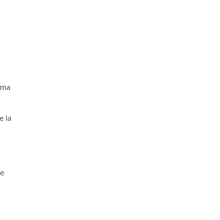
ima
e la
le
.