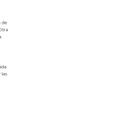
o de
Otra
.
rada
 las
ª