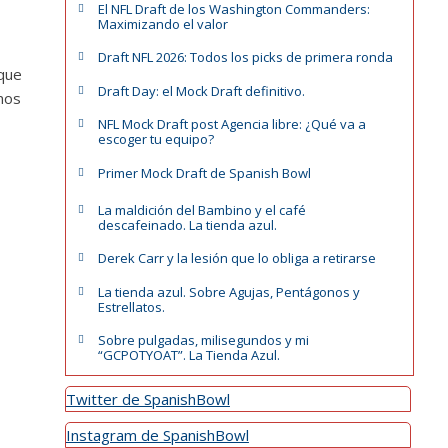
El NFL Draft de los Washington Commanders:
Maximizando el valor
Draft NFL 2026: Todos los picks de primera ronda
 que
Draft Day: el Mock Draft definitivo.
mos
NFL Mock Draft post Agencia libre: ¿Qué va a
escoger tu equipo?
Primer Mock Draft de Spanish Bowl
La maldición del Bambino y el café
descafeinado. La tienda azul.
Derek Carr y la lesión que lo obliga a retirarse
La tienda azul. Sobre Agujas, Pentágonos y
Estrellatos.
Sobre pulgadas, milisegundos y mi
“GCPOTYOAT”. La Tienda Azul.
Twitter de SpanishBowl
Instagram de SpanishBowl