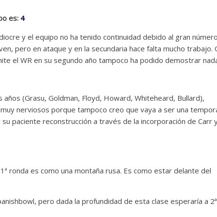
po es:
4
ocre y el equipo no ha tenido continuidad debido al gran númer
even, pero en ataque y en la secundaria hace falta mucho trabajo. 
ite el WR en su segundo año tampoco ha podido demostrar nada
s años (Grasu, Goldman, Floyd, Howard, Whiteheard, Bullard),
os muy nerviosos porque tampoco creo que vaya a ser una tempo
su paciente reconstrucción a través de la incorporación de Carr y
 1ª ronda es como una montaña rusa. Es como estar delante del
Spanishbowl, pero dada la profundidad de esta clase esperaría a 2