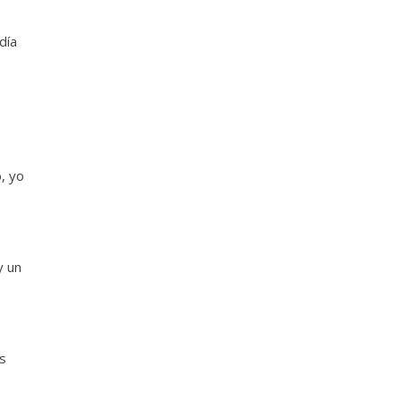
día
, yo
y un
es