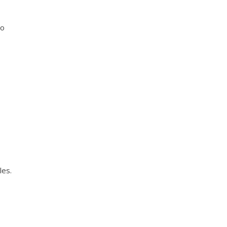
do
les.