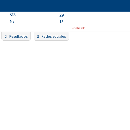
Skip
to
SEA
content
29
NE
13
Finalizado
Resultados
Redes sociales