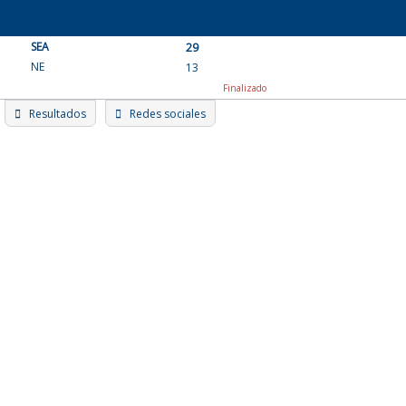
Skip
to
SEA
content
29
NE
13
Finalizado
Resultados
Redes sociales