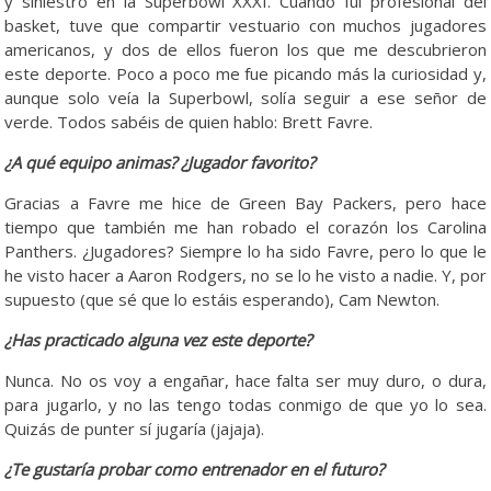
y siniestro en la Superbowl XXXI. Cuando fui profesional del
basket, tuve que compartir vestuario con muchos jugadores
americanos, y dos de ellos fueron los que me descubrieron
este deporte. Poco a poco me fue picando más la curiosidad y,
aunque solo veía la Superbowl, solía seguir a ese señor de
verde. Todos sabéis de quien hablo: Brett Favre.
¿A qué equipo animas? ¿Jugador favorito?
Gracias a Favre me hice de Green Bay Packers, pero hace
tiempo que también me han robado el corazón los Carolina
Panthers. ¿Jugadores? Siempre lo ha sido Favre, pero lo que le
he visto hacer a Aaron Rodgers, no se lo he visto a nadie. Y, por
supuesto (que sé que lo estáis esperando), Cam Newton.
¿Has practicado alguna vez este deporte?
Nunca. No os voy a engañar, hace falta ser muy duro, o dura,
para jugarlo, y no las tengo todas conmigo de que yo lo sea.
Quizás de punter sí jugaría (jajaja).
¿Te gustaría probar como entrenador en el futuro?