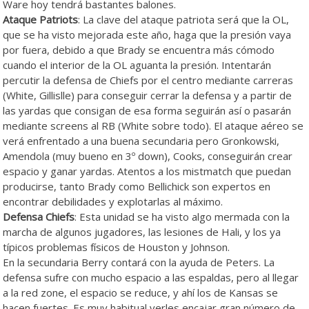
Ware hoy tendrá bastantes balones.
Ataque Patriots
: La clave del ataque patriota será que la OL,
que se ha visto mejorada este año, haga que la presión vaya
por fuera, debido a que Brady se encuentra más cómodo
cuando el interior de la OL aguanta la presión. Intentarán
percutir la defensa de Chiefs por el centro mediante carreras
(White, Gillislle) para conseguir cerrar la defensa y a partir de
las yardas que consigan de esa forma seguirán así o pasarán
mediante screens al RB (White sobre todo). El ataque aéreo se
verá enfrentado a una buena secundaria pero Gronkowski,
Amendola (muy bueno en 3º down), Cooks, conseguirán crear
espacio y ganar yardas. Atentos a los mistmatch que puedan
producirse, tanto Brady como Bellichick son expertos en
encontrar debilidades y explotarlas al máximo.
Defensa Chiefs
: Esta unidad se ha visto algo mermada con la
marcha de algunos jugadores, las lesiones de Hali, y los ya
típicos problemas físicos de Houston y Johnson.
En la secundaria Berry contará con la ayuda de Peters. La
defensa sufre con mucho espacio a las espaldas, pero al llegar
a la red zone, el espacio se reduce, y ahí los de Kansas se
hacen fuertes. Es muy habitual verles encajar gran número de