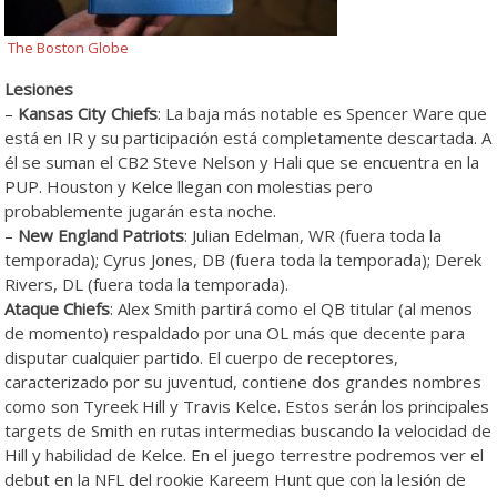
The Boston Globe
Lesiones
–
Kansas City Chiefs
: La baja más notable es Spencer Ware que
está en IR y su participación está completamente descartada. A
él se suman el CB2 Steve Nelson y Hali que se encuentra en la
PUP. Houston y Kelce llegan con molestias pero
probablemente jugarán esta noche.
–
New England Patriots
: Julian Edelman, WR (fuera toda la
temporada); Cyrus Jones, DB (fuera toda la temporada); Derek
Rivers, DL (fuera toda la temporada).
Ataque Chiefs
: Alex Smith partirá como el QB titular (al menos
de momento) respaldado por una OL más que decente para
disputar cualquier partido. El cuerpo de receptores,
caracterizado por su juventud, contiene dos grandes nombres
como son Tyreek Hill y Travis Kelce. Estos serán los principales
targets de Smith en rutas intermedias buscando la velocidad de
Hill y habilidad de Kelce. En el juego terrestre podremos ver el
debut en la NFL del rookie Kareem Hunt que con la lesión de