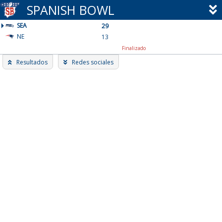
Skip
SPANISH BOWL
to
SEA
content
29
NE
13
Finalizado
Resultados
Redes sociales