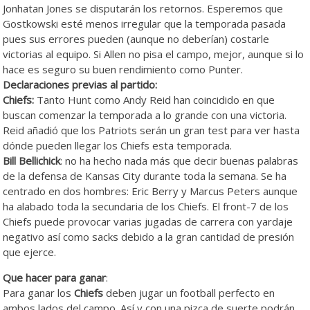
Jonhatan Jones se disputarán los retornos. Esperemos que
Gostkowski esté menos irregular que la temporada pasada
pues sus errores pueden (aunque no deberían) costarle
victorias al equipo. Si Allen no pisa el campo, mejor, aunque si lo
hace es seguro su buen rendimiento como Punter.
Declaraciones previas al partido:
Chiefs:
Tanto Hunt como Andy Reid han coincidido en que
buscan comenzar la temporada a lo grande con una victoria.
Reid añadió que los Patriots serán un gran test para ver hasta
dónde pueden llegar los Chiefs esta temporada.
Bill Bellichick
: no ha hecho nada más que decir buenas palabras
de la defensa de Kansas City durante toda la semana. Se ha
centrado en dos hombres: Eric Berry y Marcus Peters aunque
ha alabado toda la secundaria de los Chiefs. El front-7 de los
Chiefs puede provocar varias jugadas de carrera con yardaje
negativo así como sacks debido a la gran cantidad de presión
que ejerce.
Que hacer para ganar
:
Para ganar los
Chiefs
deben jugar un football perfecto en
ambos lados del campo. Así y con una pizca de suerte podrán