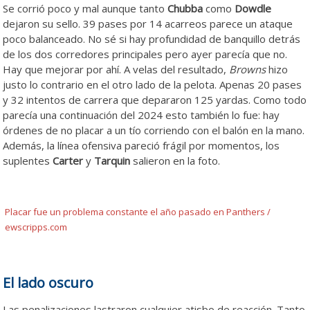
Se corrió poco y mal aunque tanto
Chubba
como
Dowdle
dejaron su sello. 39 pases por 14 acarreos parece un ataque
poco balanceado. No sé si hay profundidad de banquillo detrás
de los dos corredores principales pero ayer parecía que no.
Hay que mejorar por ahí. A velas del resultado,
Browns
hizo
justo lo contrario en el otro lado de la pelota. Apenas 20 pases
y 32 intentos de carrera que depararon 125 yardas. Como todo
parecía una continuación del 2024 esto también lo fue: hay
órdenes de no placar a un tío corriendo con el balón en la mano.
Además, la línea ofensiva pareció frágil por momentos, los
suplentes
Carter
y
Tarquin
salieron en la foto.
Placar fue un problema constante el año pasado en Panthers /
ewscripps.com
El lado oscuro
Las penalizaciones lastraron cualquier atisbo de reacción. Tanto