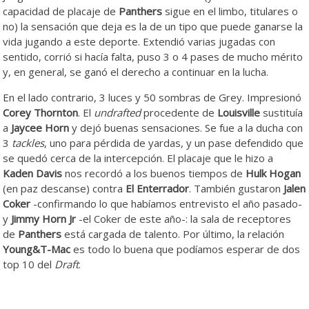
capacidad de placaje de
Panthers
sigue en el limbo, titulares o
no) la sensación que deja es la de un tipo que puede ganarse la
vida jugando a este deporte. Extendió varias jugadas con
sentido, corrió si hacía falta, puso 3 o 4 pases de mucho mérito
y, en general, se ganó el derecho a continuar en la lucha.
En el lado contrario, 3 luces y 50 sombras de Grey. Impresionó
Corey Thornton
. El
undrafted
procedente de
Louisville
sustituía
a
Jaycee Horn
y dejó buenas sensaciones. Se fue a la ducha con
3
tackles
, uno para pérdida de yardas, y un pase defendido que
se quedó cerca de la intercepción. El placaje que le hizo a
Kaden Davis
nos recordó a los buenos tiempos de
Hulk Hogan
(en paz descanse) contra
El Enterrador
. También gustaron
Jalen
Coker
-confirmando lo que habíamos entrevisto el año pasado-
y
Jimmy Horn Jr
-el Coker de este año-: la sala de receptores
de
Panthers
está cargada de talento. Por último, la relación
Young&T-Mac
es todo lo buena que podíamos esperar de dos
top 10 del
Draft
.