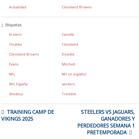
Actualidad
Cleveland Browns
Etiquetas
browns
Canella
Chubba
Cleveland
Cleveland Browns
Dowdle
Evans
Mitchell
NFL
NFl en español
NFL España
sanders
Shedeur
Tremble
NAVEGACIÓN
TRAINING CAMP DE
STEELERS VS JAGUARS,
DE
VIKINGS 2025
GANADORES Y
ENTRADAS
PERDEDORES SEMANA 1
PRETEMPORADA