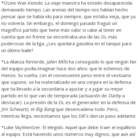
*OLine Wan Kenobi. La viaje maestra ha estado desaparecida
demasiado tiempo. Las arenas del tiempo nos habían hecho
pensar que se había ido para siempre, que estaba vieja, que ya
no volvería. Sin embargo, el domingo pasado fraguó un
magnífico partido que tiene más valor si cabe al tener en
cuenta que en frente se encontraba una de las DL más
poderosas de la liga. ¿Les quedará gasolina en el tanque para
un último baile?
*La Alianza ReVerde.
Jalen Mills
ha conseguido lo que ningún fan
del equipo podía imaginar hace dos años: que le echemos de
menos. Su vuelta, con el consecuente peso entre el vestuario
que supone, se ha materializado en una conjura en la defensa
que ha llevado a la secundaria a ajustar y a jugar su mejor
partido en lo que van de temporada (actuación de
Darby
a
destacar). La presión de la DL es el generador en la defensa de
Jim Schwartz,
el
Big Bang
que desencadena todo. Pero,
mientras llega, necesitamos que los DB´s den un paso adelante.
*Luke SkyWentzer. El elegido. Aquel que debe traer el equilibrio
al equipo. Está haciendo unos números muy dignos, que aun así