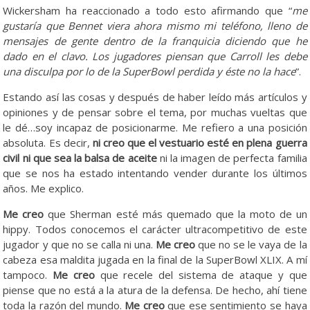
Wickersham ha reaccionado a todo esto afirmando que “
me
gustaría que Bennet viera ahora mismo mi teléfono, lleno de
mensajes de gente dentro de la franquicia diciendo que he
dado en el clavo. Los jugadores piensan que Carroll les debe
una disculpa por lo de la SuperBowl perdida y éste no la hace
”.
Estando así las cosas y después de haber leído más artículos y
opiniones y de pensar sobre el tema, por muchas vueltas que
le dé…soy incapaz de posicionarme. Me refiero a una posición
absoluta. Es decir,
ni creo que el vestuario esté en plena guerra
civil ni que sea la balsa de aceite
ni la imagen de perfecta familia
que se nos ha estado intentando vender durante los últimos
años. Me explico.
Me creo
que Sherman esté más quemado que la moto de un
hippy. Todos conocemos el carácter ultracompetitivo de este
jugador y que no se calla ni una.
Me creo
que no se le vaya de la
cabeza esa maldita jugada en la final de la SuperBowl XLIX. A mí
tampoco.
Me creo
que recele del sistema de ataque y que
piense que no está a la atura de la defensa. De hecho, ahí tiene
toda la razón del mundo.
Me creo
que ese sentimiento se haya