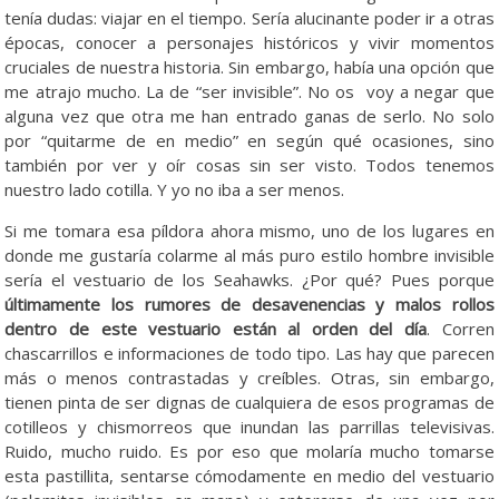
tenía dudas: viajar en el tiempo. Sería alucinante poder ir a otras
épocas, conocer a personajes históricos y vivir momentos
cruciales de nuestra historia. Sin embargo, había una opción que
me atrajo mucho. La de “ser invisible”. No os voy a negar que
alguna vez que otra me han entrado ganas de serlo. No solo
por “quitarme de en medio” en según qué ocasiones, sino
también por ver y oír cosas sin ser visto. Todos tenemos
nuestro lado cotilla. Y yo no iba a ser menos.
Si me tomara esa píldora ahora mismo, uno de los lugares en
donde me gustaría colarme al más puro estilo hombre invisible
sería el vestuario de los Seahawks. ¿Por qué? Pues porque
últimamente los rumores de desavenencias y malos rollos
dentro de este vestuario están al orden del día
. Corren
chascarrillos e informaciones de todo tipo. Las hay que parecen
más o menos contrastadas y creíbles. Otras, sin embargo,
tienen pinta de ser dignas de cualquiera de esos programas de
cotilleos y chismorreos que inundan las parrillas televisivas.
Ruido, mucho ruido. Es por eso que molaría mucho tomarse
esta pastillita, sentarse cómodamente en medio del vestuario