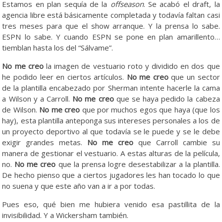
Estamos en plan sequía de la
offseason
. Se acabó el draft, la
agencia libre está básicamente completada y todavía faltan casi
tres meses para que el show arranque. Y la prensa lo sabe.
ESPN lo sabe. Y cuando ESPN se pone en plan amarillento…
tiemblan hasta los del “Sálvame”.
No me creo
la imagen de vestuario roto y dividido en dos que
he podido leer en ciertos artículos.
No me creo
que un sector
de la plantilla encabezado por Sherman intente hacerle la cama
a Wilson y a Carroll.
No me creo
que se haya pedido la cabeza
de Wilson.
No me creo
que por muchos egos que haya (que los
hay), esta plantilla anteponga sus intereses personales a los de
un proyecto deportivo al que todavía se le puede y se le debe
exigir grandes metas.
No me creo
que Carroll cambie su
manera de gestionar el vestuario. A estas alturas de la película,
no.
No me creo
que la prensa logre desestabilizar a la plantilla.
De hecho pienso que a ciertos jugadores les han tocado lo que
no suena y que este año van a ir a por todas.
Pues eso, qué bien me hubiera venido esa pastillita de la
invisibilidad. Y a Wickersham también.