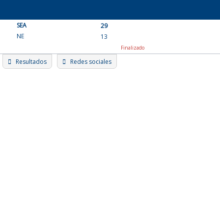
Skip
to
SEA
content
29
NE
13
Finalizado
Resultados
Redes sociales