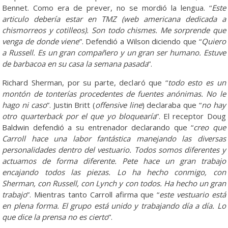
Bennet. Como era de prever, no se mordió la lengua. “
Este
articulo debería estar en TMZ (web americana dedicada a
chismorreos y cotilleos). Son todo chismes. Me sorprende que
venga de donde viene
”. Defendió a Wilson diciendo que “
Quiero
a Russell. Es un gran compañero y un gran ser humano. Estuve
de barbacoa en su casa la semana pasada
”.
Richard Sherman, por su parte, declaró que “
todo esto es un
montón de tonterías procedentes de fuentes anónimas. No le
hago ni caso
”. Justin Britt (
offensive line
) declaraba que “
no hay
otro quarterback por el que yo bloquearía
”. El receptor Doug
Baldwin defendió a su entrenador declarando que “
creo que
Carroll hace una labor fantástica manejando las diversas
personalidades dentro del vestuario. Todos somos diferentes y
actuamos de forma diferente. Pete hace un gran trabajo
encajando todos las piezas. Lo ha hecho conmigo, con
Sherman, con Russell, con Lynch y con todos. Ha hecho un gran
trabajo
”. Mientras tanto Carroll afirma que “
este vestuario está
en plena forma. El grupo está unido y trabajando día a día. Lo
que dice la prensa no es cierto
”.