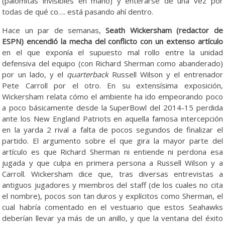
(palomitas invisibles en mano) y enterarse de una vez por
todas de qué co…. está pasando ahí dentro.
Hace un par de semanas,
Seath Wickersham (redactor de
ESPN) encendió la mecha del conflicto con un extenso artículo
en el que exponía el supuesto mal rollo entre la unidad
defensiva del equipo (con Richard Sherman como abanderado)
por un lado, y el
quarterback
Russell Wilson y el entrenador
Pete Carroll por el otro. En su extensísima exposición,
Wickersham relata cómo el ambiente ha ido empeorando poco
a poco básicamente desde la SuperBowl del 2014-15 perdida
ante los New England Patriots en aquella famosa intercepción
en la yarda 2 rival a falta de pocos segundos de finalizar el
partido. El argumento sobre el que gira la mayor parte del
artículo es que Richard Sherman ni entiende ni perdona esa
jugada y que culpa en primera persona a Russell Wilson y a
Carroll. Wickersham dice que, tras diversas entrevistas a
antiguos jugadores y miembros del staff (de los cuales no cita
el nombre), pocos son tan duros y explícitos como Sherman, el
cual habría comentado en el vestuario que estos Seahawks
deberían llevar ya más de un anillo, y que la ventana del éxito