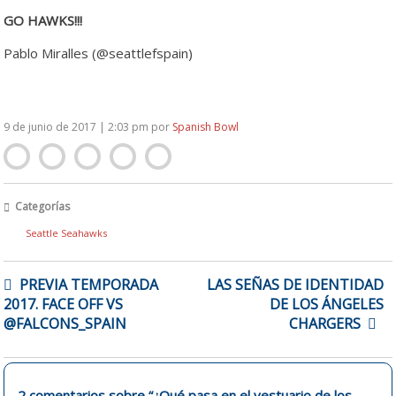
GO HAWKS!!!
Pablo Miralles (@seattlefspain)
9 de junio de 2017 | 2:03 pm
por
Spanish Bowl
Categorías
Seattle Seahawks
NAVEGACIÓN
PREVIA TEMPORADA
LAS SEÑAS DE IDENTIDAD
DE
2017. FACE OFF VS
DE LOS ÁNGELES
ENTRADAS
@FALCONS_SPAIN
CHARGERS
2 comentarios sobre “
¿Qué pasa en el vestuario de los