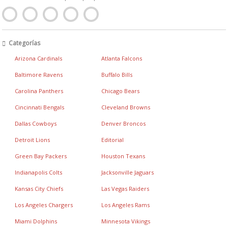
Categorías
Arizona Cardinals
Atlanta Falcons
Baltimore Ravens
Buffalo Bills
Carolina Panthers
Chicago Bears
Cincinnati Bengals
Cleveland Browns
Dallas Cowboys
Denver Broncos
Detroit Lions
Editorial
Green Bay Packers
Houston Texans
Indianapolis Colts
Jacksonville Jaguars
Kansas City Chiefs
Las Vegas Raiders
Los Angeles Chargers
Los Angeles Rams
Miami Dolphins
Minnesota Vikings