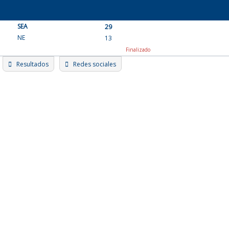
Skip
to
SEA
content
29
NE
13
Finalizado
Resultados
Redes sociales