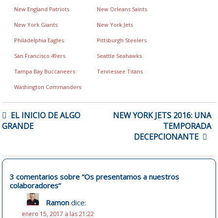
New England Patriots
New Orleans Saints
New York Giants
New York Jets
Philadelphia Eagles
Pittsburgh Steelers
San Francisco 49ers
Seattle Seahawks
Tampa Bay Buccaneers
Tennessee Titans
Washington Commanders
NAVEGACIÓN
EL INICIO DE ALGO
NEW YORK JETS 2016: UNA
DE
GRANDE
TEMPORADA
ENTRADAS
DECEPCIONANTE
3 comentarios sobre “
Os presentamos a nuestros
colaboradores
”
Ramon
dice:
enero 15, 2017 a las 21:22