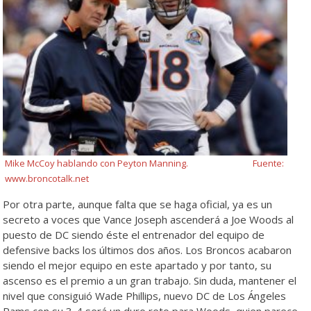
Mike McCoy hablando con Peyton Manning. Fuente:
www.broncotalk.net
Por otra parte, aunque falta que se haga oficial, ya es un
secreto a voces que Vance Joseph ascenderá a Joe Woods al
puesto de DC siendo éste el entrenador del equipo de
defensive backs los últimos dos años. Los Broncos acabaron
siendo el mejor equipo en este apartado y por tanto, su
ascenso es el premio a un gran trabajo. Sin duda, mantener el
nivel que consiguió Wade Phillips, nuevo DC de Los Ángeles
Rams con su 3-4 será un duro reto para Woods, quien parece