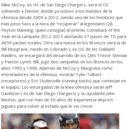
Mike McCoy, ex HC de San Diego Chargers, será el OC
volviendo a Denver donde ya estuvo a los mandos de la
ofensiva desde 2009 a 2012, siendo uno de los hombres que
más peso tuvo a la hora de “recuperar” al legendario QB,
Peyton Manning, quien consiguió el premio Comeback of the
Year en la campaña 2012-2013 anotando 37 pases de TD para
4659 yardas totales. Otra cara nueva en los Broncos será la de
Bill Musgrave, nacido en Colorado y ex OC de los Oakland
Raiders, se encargará del desarrollo de los QBs Trevor Siemian
y Paxton Lynch. Bill, jugó dos campañas en los Broncos en los
años 1995 y 1996. Además de McCoy y Musgrave como
entrenadores de la ofensiva, estarán Tyke Tolbert
(receptores) y Eric Studesville (running backs) que continúan en
el equipo, Los encargados de la linea ofensiva serán Jeff
Davidson ( ex de San Diego Chargers) y su ayudante John
Benton, que con más de 30 años de experiencia deja los
Jaguars para volver al estado que le vio crecer.