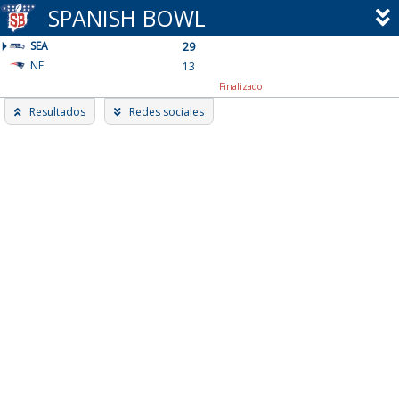
Skip
SPANISH BOWL
to
SEA
content
29
NE
13
Finalizado
Resultados
Redes sociales