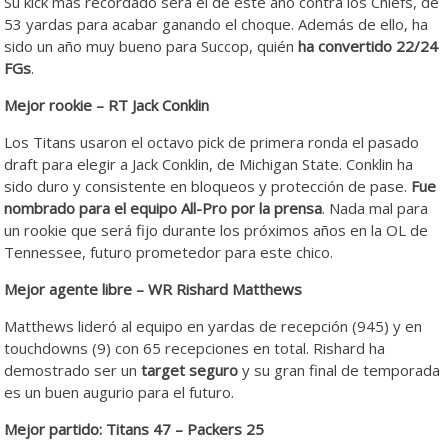
Su kick más recordado será el de este año contra los Chiefs, de
53 yardas para acabar ganando el choque. Además de ello, ha
sido un año muy bueno para Succop, quién
ha convertido 22/24
FGs
.
Mejor rookie – RT Jack Conklin
Los Titans usaron el octavo pick de primera ronda el pasado
draft para elegir a Jack Conklin, de Michigan State. Conklin ha
sido duro y consistente en bloqueos y protección de pase.
Fue
nombrado para el equipo All-Pro por la prensa
. Nada mal para
un rookie que será fijo durante los próximos años en la OL de
Tennessee, futuro prometedor para este chico.
Mejor agente libre – WR Rishard Matthews
Matthews lideró al equipo en yardas de recepción (945) y en
touchdowns (9) con 65 recepciones en total. Rishard ha
demostrado ser un
target seguro
y su gran final de temporada
es un buen augurio para el futuro.
Mejor partido: Titans 47 – Packers 25