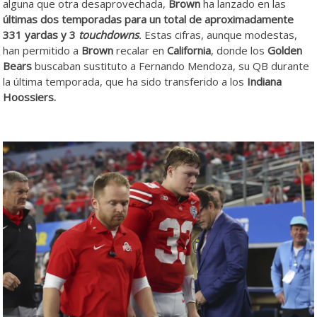
alguna que otra desaprovechada,
Brown
ha lanzado en las
últimas dos temporadas para un total de aproximadamente
331 yardas y 3
touchdowns
.
Estas cifras, aunque modestas,
han permitido a
Brown
recalar en
California
, donde los
Golden
Bears
buscaban sustituto a Fernando Mendoza, su QB durante
la última temporada, que ha sido transferido a los
Indiana
Hoossiers.