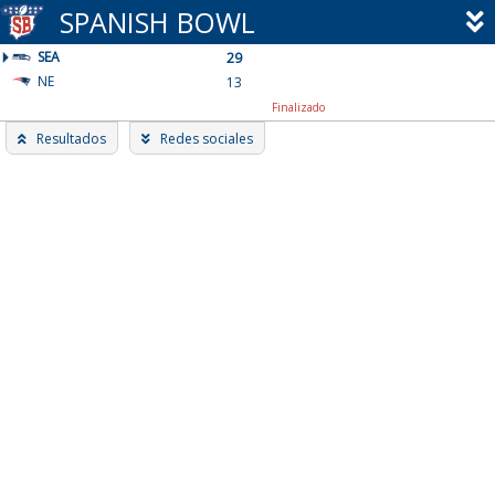
Skip
SPANISH BOWL
to
SEA
content
29
NE
13
Finalizado
Resultados
Redes sociales