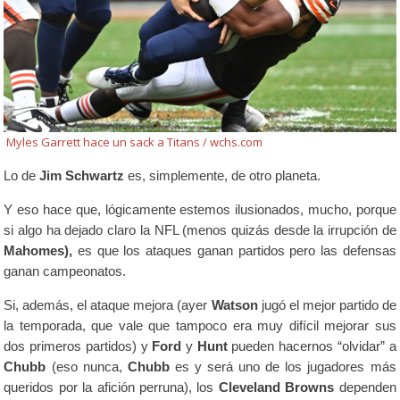
Myles Garrett hace un sack a Titans / wchs.com
Lo de
Jim Schwartz
es, simplemente, de otro planeta.
Y eso hace que, lógicamente estemos ilusionados, mucho, porque
si algo ha dejado claro la NFL (menos quizás desde la irrupción de
Mahomes),
es que los ataques ganan partidos pero las defensas
ganan campeonatos.
Si, además, el ataque mejora (ayer
Watson
jugó el mejor partido de
la temporada, que vale que tampoco era muy difícil mejorar sus
dos primeros partidos) y
Ford
y
Hunt
pueden hacernos “olvidar” a
Chubb
(eso nunca,
Chubb
es y será uno de los jugadores más
queridos por la afición perruna), los
Cleveland Browns
dependen