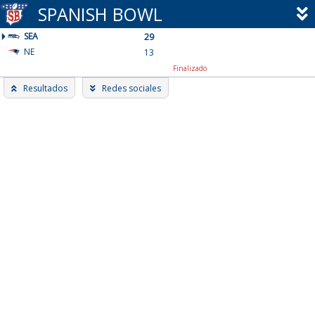
Skip
SPANISH BOWL
to
SEA
content
29
NE
13
Finalizado
Resultados
Redes sociales