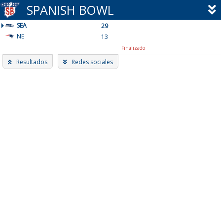
Skip
SPANISH BOWL
to
SEA
content
29
NE
13
Finalizado
Resultados
Redes sociales