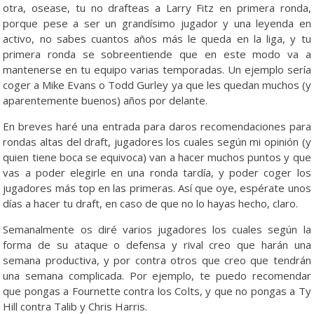
otra, osease, tu no drafteas a Larry Fitz en primera ronda,
porque pese a ser un grandísimo jugador y una leyenda en
activo, no sabes cuantos años más le queda en la liga, y tu
primera ronda se sobreentiende que en este modo va a
mantenerse en tu equipo varias temporadas. Un ejemplo sería
coger a Mike Evans o Todd Gurley ya que les quedan muchos (y
aparentemente buenos) años por delante.
En breves haré una entrada para daros recomendaciones para
rondas altas del draft, jugadores los cuales según mi opinión (y
quien tiene boca se equivoca) van a hacer muchos puntos y que
vas a poder elegirle en una ronda tardía, y poder coger los
jugadores más top en las primeras. Así que oye, espérate unos
días a hacer tu draft, en caso de que no lo hayas hecho, claro.
Semanalmente os diré varios jugadores los cuales según la
forma de su ataque o defensa y rival creo que harán una
semana productiva, y por contra otros que creo que tendrán
una semana complicada. Por ejemplo, te puedo recomendar
que pongas a Fournette contra los Colts, y que no pongas a Ty
Hill contra Talib y Chris Harris.