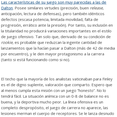
Las características de su juego son muy parecidas a las de
Dalton
. Posee similares virtudes (precisión, buen
release
,
anticipación, lectura de defensas), pero también idénticos
defectos (escasa potencia, limitada movilidad, falta de
progresión, errático ante la presión). Por tanto, su inclusión en
la titularidad no producirá variaciones importantes en el estilo
de juego ofensivo. Tan solo que, derivado de su condición de
rookie
, es probable que reduzcan la ingente cantidad de
lanzamientos que la hacían pasar a Dalton (más de 42 de media
por encuentro), y le den mayor protagonismo a la carrera
(tanto si está funcionando como si no).
El techo que la mayoría de los analistas vaticinaban para Finley
es el de digno suplente, valoración que comparto. Espero que
al menos cumpla esta misión con un juego “honesto”. No lo
tendrá fácil. La situación anímica con un 0-8 de balance no es
buena, y la deportiva mucho peor. La línea ofensiva es un
completo despropósito, el juego de carrera no aparece, las
lesiones merman el cuerpo de receptores. Se le lanza desnudo