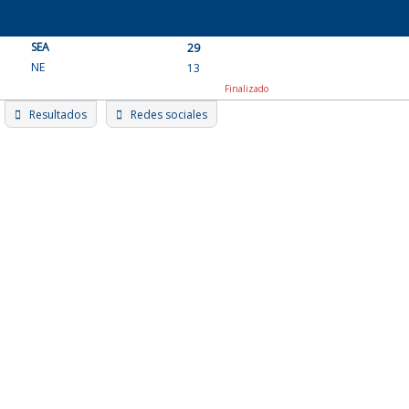
Skip
to
SEA
content
29
NE
13
Finalizado
Resultados
Redes sociales