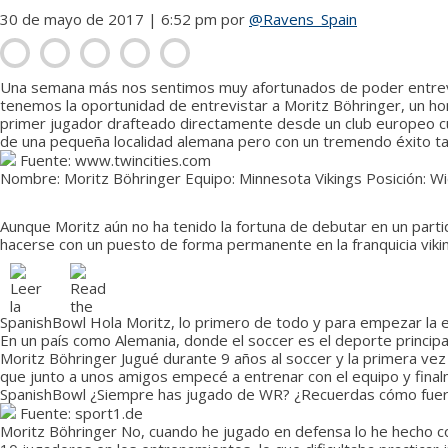
30 de mayo de 2017 | 6:52 pm
por
@Ravens_Spain
Una semana más nos sentimos muy afortunados de poder entrevista
tenemos la oportunidad de entrevistar a Moritz Böhringer, un ho
primer jugador drafteado directamente desde un club europeo cuan
de una pequeña localidad alemana pero con un tremendo éxito ta
Fuente: www.twincities.com
Nombre:
Moritz Böhringer
Equipo:
Minnesota Vikings
Posición:
Wi
Aunque Moritz aún no ha tenido la fortuna de debutar en un partido 
hacerse con un puesto de forma permanente en la franquicia viki
SpanishBowl
Hola Moritz, lo primero de todo y para empezar la e
En un país como Alemania, donde el soccer es el deporte princi
Moritz Böhringer
Jugué durante 9 años al soccer y la primera vez
que junto a unos amigos empecé a entrenar con el equipo y fina
SpanishBowl
¿Siempre has jugado de WR? ¿Recuerdas cómo fuero
Fuente: sport1.de
Moritz Böhringer
No, cuando he jugado en defensa lo he hecho c