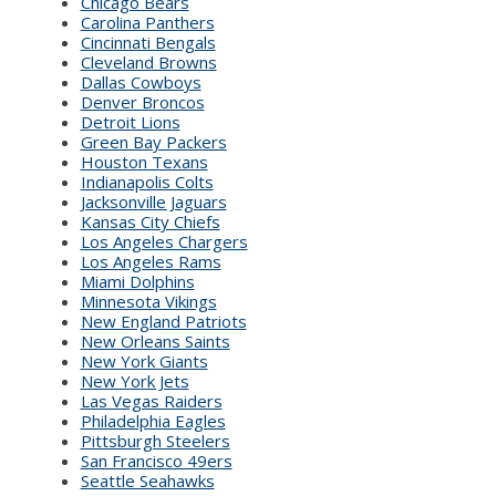
Chicago Bears
Carolina Panthers
Cincinnati Bengals
Cleveland Browns
Dallas Cowboys
Denver Broncos
Detroit Lions
Green Bay Packers
Houston Texans
Indianapolis Colts
Jacksonville Jaguars
Kansas City Chiefs
Los Angeles Chargers
Los Angeles Rams
Miami Dolphins
Minnesota Vikings
New England Patriots
New Orleans Saints
New York Giants
New York Jets
Las Vegas Raiders
Philadelphia Eagles
Pittsburgh Steelers
San Francisco 49ers
Seattle Seahawks