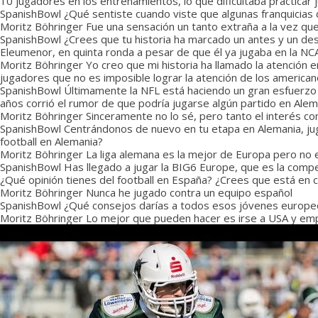
10 jugadores en los entrenamientos, lo que dificultaba practica
SpanishBowl
¿Qué sentiste cuando viste que algunas franquicias d
Moritz Böhringer
Fue una sensación un tanto extraña a la vez que
SpanishBowl
¿Crees que tu historia ha marcado un antes y un des
Eleumenor, en quinta ronda a pesar de que él ya jugaba en la NC
Moritz Böhringer
Yo creo que mi historia ha llamado la atención
jugadores que no es imposible lograr la atención de los american
SpanishBowl
Últimamente la NFL está haciendo un gran esfuerzo p
años corrió el rumor de que podría jugarse algún partido en Alem
Moritz Böhringer
Sinceramente no lo sé, pero tanto el interés c
SpanishBowl
Centrándonos de nuevo en tu etapa en Alemania, juga
football en Alemania?
Moritz Böhringer
La liga alemana es la mejor de Europa pero no es 
SpanishBowl
Has llegado a jugar la BIG6 Europe, que es la compe
¿Qué opinión tienes del football en España? ¿Crees que está en c
Moritz Böhringer
Nunca he jugado contra un equipo español
SpanishBowl
¿Qué consejos darías a todos esos jóvenes europeos
Moritz Böhringer
Lo mejor que pueden hacer es irse a USA y empez