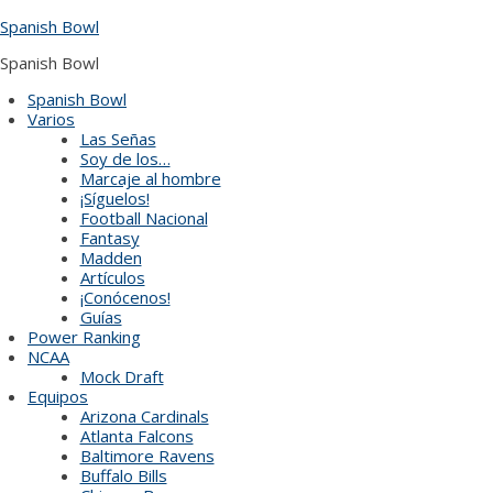
Skip
Spanish Bowl
to
content
Spanish Bowl
Spanish Bowl
Varios
Las Señas
Soy de los…
Marcaje al hombre
¡Síguelos!
Football Nacional
Fantasy
Madden
Artículos
¡Conócenos!
Guías
Power Ranking
NCAA
Mock Draft
Equipos
Arizona Cardinals
Atlanta Falcons
Baltimore Ravens
Buffalo Bills