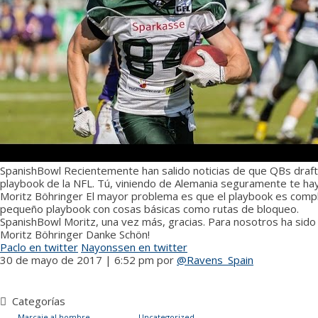
SpanishBowl
Recientemente han salido noticias de que QBs draf
playbook de la NFL. Tú, viniendo de Alemania seguramente te ha
Moritz Böhringer
El mayor problema es que el playbook es compl
pequeño playbook con cosas básicas como rutas de bloqueo.
SpanishBowl
Moritz, una vez más, gracias. Para nosotros ha sido
Moritz Böhringer
Danke Schön!
Paclo en twitter
Nayonssen en twitter
30 de mayo de 2017 | 6:52 pm
por
@Ravens_Spain
NAVEGACIÓN
DE
Categorías
ENTRADAS
Marcaje al hombre
Uncategorized