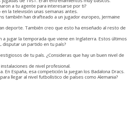
os jugadas de 1vs1. Eran entrenamientos muy básicos.
maron a tu agente para interesarse por ti?
 en la televisión unas semanas antes.
ens también han drafteado a un jugador europeo, Jermaine
gran deporte. También creo que esto ha enseñado al resto de
 a jugar la temporada que viene en Inglaterra. Estos últimos
 disputar un partido en tu país?
stigiosos de tu país. ¿Consideras que hay un buen nivel de
instalaciones de nivel profesional.
a. En España, esa competición la juegan los Badalona Dracs.
ra llegar al nivel futbolístico de países como Alemania?