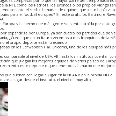
r jugadas completas por lo que la mayor parte del tiempo hacíam
e la NFL como los Patriots, los Broncos o los propios Vikings lla
 emocionante el recibir llamadas de equipos que justo había visto
pués para el football europeo? En este draft, los Baltimore Rav
AA.
 en Europa y ha hecho que más gente se sienta atraída por este 
os.
or expandirse por Europa, ya son cuatro los partidos que se van
ania, ¿Crees que en un futuro veremos a dos franquicias de la NFL
omo el propio deporte están creciendo.
bas en los Schwäbisch Hall Unicorns, uno de los equipos más pre
comparable al nivel de USA. Allí hasta los institutos cuentan con 
tición que juegan los mejores equipos de varios países de Europ
recimiento este deporte o que tiene todavía mucho que mejorar pa
 que sueñan con llegar a jugar en la NCAA o en la propia NFL?
ar a jugar desde el instituto, el nivel es muy alto.