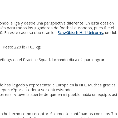
do la liga y desde una perspectiva diferente. En esta ocasión
ués para todos los jugadores de football europeos, pues fue el
0. En este caso su club eran los
Schwäbisch Hall Unicorns
, un club
)
Peso:
220 lb (103 kg)
Vikings en el Practice Squad, luchando día a día para lograr
de has llegado y representar a Europa en la NFL. Muchas gracias
 deporte?
por acceder a ser entrevistado.
eresar y tuve la suerte de que en mi pueblo había un equipo, así
 lo he hecho como receptor. Solamente contábamos con unos 7 o