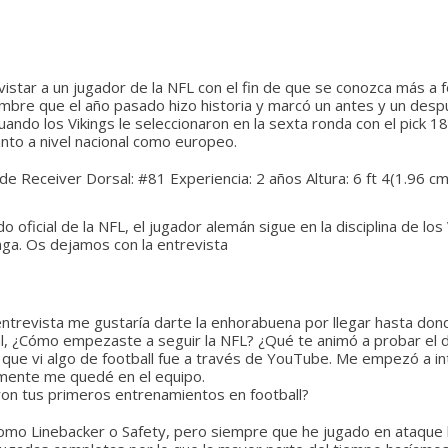
r a un jugador de la NFL con el fin de que se conozca más a fon
mbre que el año pasado hizo historia y marcó un antes y un desp
do los Vikings le seleccionaron en la sexta ronda con el pick 18
nto a nivel nacional como europeo.
de Receiver
Dorsal:
#81
Experiencia:
2 años
Altura:
6 ft 4(1.96 cm
oficial de la NFL, el jugador alemán sigue en la disciplina de los 
nga. Os dejamos con la entrevista
ntrevista me gustaría darte la enhorabuena por llegar hasta don
pal, ¿Cómo empezaste a seguir la NFL? ¿Qué te animó a probar el
 que vi algo de football fue a través de YouTube. Me empezó a int
lmente me quedé en el equipo.
n tus primeros entrenamientos en football?
omo Linebacker o Safety, pero siempre que he jugado en ataque