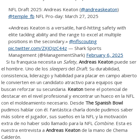
NFL Draft 2025: Andreas Keaton (
@andreaskeaton
)
@temple_fb
NFL Pro-day: March 27, 2025
«Andreas Keaton is a versatile, hard-hitting safety with
elite tackling ability and the range to excel at multiple
positions in the secondary.»
@nflscouting
pic.twitter.com/ZXJOJzC44z
— Shark Sports
Management (@ManagementShark)
February 6, 2025
Si tu franquicia necesita un
Safety,
Andreas Keaton
puede ser
el hombre. Uno de los
sleepers
del
Draft.
Su durabilidad,
consistencia, liderazgo y habilidad para placar en campo abierto
le convierten en un candidato atractivo para equipos que
buscan reforzar su secundaria.
Keaton
tiene el potencial de
destacar en el nivel profesional y encontrar un hueco en la NFL
con el moldeamiento necesario. Desde
The Spanish Bowl
pudimos hablar con él. Fantástica charla donde pudimos saber
más sobre el jugador, sus sueños en la NFL y la motivación
extra de no haber sido llamado para la NFL
Combine.
Esta es
nuestra entrevista a
Andreas Keaton
de la mano de Chema
Calderón.