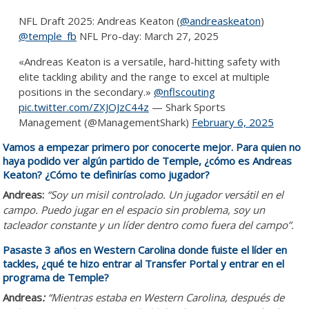
NFL Draft 2025: Andreas Keaton (
@andreaskeaton
)
@temple_fb
NFL Pro-day: March 27, 2025
«Andreas Keaton is a versatile, hard-hitting safety with
elite tackling ability and the range to excel at multiple
positions in the secondary.»
@nflscouting
pic.twitter.com/ZXJOJzC44z
— Shark Sports
Management (@ManagementShark)
February 6, 2025
Vamos a empezar primero por conocerte mejor. Para quien no
haya podido ver algún partido de Temple, ¿cómo es Andreas
Keaton? ¿Cómo te definirías como jugador?
Andreas:
“Soy un misil controlado. Un jugador versátil en el
campo. Puedo jugar en el espacio sin problema, soy un
tacleador constante y un líder dentro como fuera del campo”.
Pasaste 3 años en Western Carolina donde fuiste el líder en
tackles, ¿qué te hizo entrar al Transfer Portal y entrar en el
programa de Temple?
Andreas
:
“Mientras estaba en Western Carolina, después de