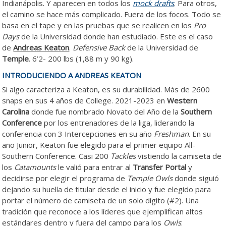
Indianápolis. Y aparecen en todos los
mock drafts
. Para otros,
el camino se hace más complicado. Fuera de los focos. Todo se
basa en el tape y en las pruebas que se realicen en los
Pro
Days
de la Universidad donde han estudiado. Este es el caso
de
Andreas Keaton
.
Defensive Back
de la Universidad de
Temple
. 6’2- 200 lbs (1,88 m y 90 kg).
INTRODUCIENDO A ANDREAS KEATON
Si algo caracteriza a Keaton, es su durabilidad. Más de 2600
snaps en sus 4 años de College. 2021-2023 en
Western
Carolina
donde fue nombrado Novato del Año de la
Southern
Conference
por los entrenadores de la liga, liderando la
conferencia con 3 Intercepciones en su año
Freshman
. En su
año Junior, Keaton fue elegido para el primer equipo All-
Southern Conference. Casi 200
Tackles
vistiendo la camiseta de
los
Catamounts
le valió para entrar al
Transfer Portal
y
decidirse por elegir el programa de
Temple Owls
donde siguió
dejando su huella de titular desde el inicio y fue elegido para
portar el número de camiseta de un solo dígito (#2). Una
tradición que reconoce a los líderes que ejemplifican altos
estándares dentro y fuera del campo para los
Owls
.