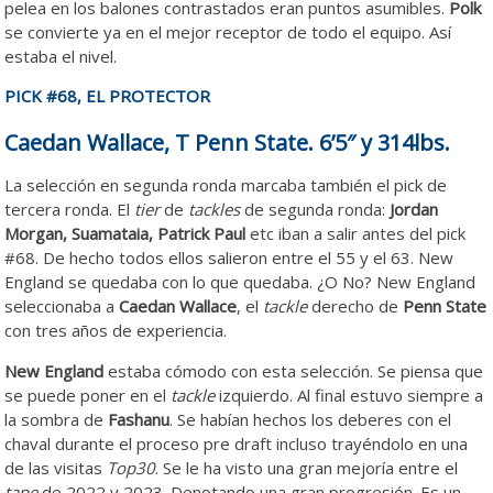
pelea en los balones contrastados eran puntos asumibles.
Polk
se convierte ya en el mejor receptor de todo el equipo. Así
estaba el nivel.
PICK #68, EL PROTECTOR
Caedan Wallace, T Penn State. 6’5″ y 314lbs.
La selección en segunda ronda marcaba también el pick de
tercera ronda. El
tier
de
tackles
de segunda ronda:
Jordan
Morgan, Suamataia, Patrick Paul
etc iban a salir antes del pick
#68. De hecho todos ellos salieron entre el 55 y el 63. New
England se quedaba con lo que quedaba. ¿O No? New England
seleccionaba a
Caedan Wallace
, el
tackle
derecho de
Penn State
con tres años de experiencia.
New England
estaba cómodo con esta selección. Se piensa que
se puede poner en el
tackle
izquierdo. Al final estuvo siempre a
la sombra de
Fashanu
. Se habían hechos los deberes con el
chaval durante el proceso pre draft incluso trayéndolo en una
de las visitas
Top30
. Se le ha visto una gran mejoría entre el
tape
de 2022 y 2023. Denotando una gran progresión. Es un