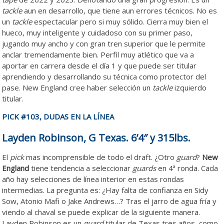
tackle
aun en desarrollo, que tiene aun errores técnicos. No es
un
tackle
espectacular pero si muy sólido. Cierra muy bien el
hueco, muy inteligente y cuidadoso con su primer paso,
jugando muy ancho y con gran tren superior que le permite
anclar tremendamente bien. Perfil muy atlético que va a
aportar en carrera desde el día 1 y que puede ser titular
aprendiendo y desarrollando su técnica como protector del
pase. New England cree haber selección un
tackle
izquierdo
titular.
PICK #103, DUDAS EN LA LÍNEA
Layden Robinson, G Texas. 6’4″ y 315lbs.
El
pick
mas incomprensible de todo el draft. ¿Otro
guard
?
New
England
tiene tendencia a seleccionar
guards
en 4ª ronda. Cada
año hay selecciones de línea interior en estas rondas
intermedias. La pregunta es: ¿Hay falta de confianza en Sidy
Sow, Atonio Mafi o Jake Andrews…? Tras el jarro de agua fría y
viendo al chaval se puede explicar de la siguiente manera.
Layden Robinson es un
guard
titular de Texas tres años, como