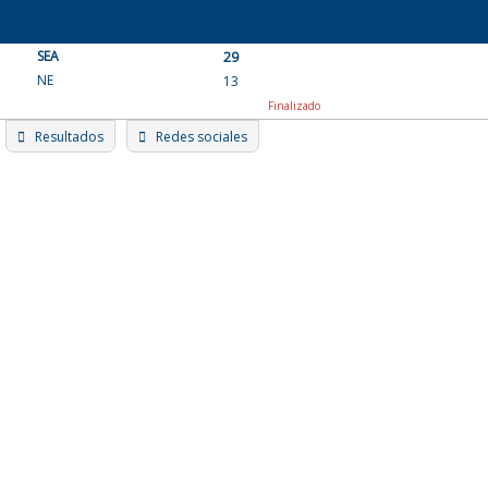
Skip
to
SEA
content
29
NE
13
Finalizado
Resultados
Redes sociales