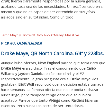
draft
, fueron claramente respondidas por la nueva gerencia,
acotando cada una de las necesidades. Un
draft
cerrado en si
mismo y que no es capaz de ser entendido en sus
picks
aislados sino en su totalidad. Como un todo
Jerod Mayo y Eliot Wolf. foto: Nick O’Malley, MassLive
PICK #3,
QUARTERBACK
Drake Maye, QB North Carolina. 6’4″ y 223lbs.
Aunque hubo ofertas,
New England
parece que tenia claro que
Drake Maye
era su chico. Tras el conocimiento que
Caleb
Williams y Jayden Daniels
se irían con el #1 y el #2
respectivamente, la gran pregunta era si
Drake Maye
«les
gustaba».
Eliot Wolf
reconoció que la decisión estaba tomada
hace semanas. La famosa oferta que no se podía rechazar
nunca llegó, pero tampoco tengo claro que se hubiera
aceptado. Parece que tanto
Vikings
como
Raiders
hicieron
intentos. Pero nunca tan cerca de ser tentadoras.