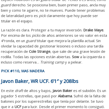
guard
derecho. Se posiciona bien, buen primer paso, ancla muy
bien y como te agarre, no te mueves. Puede tener problemas
de lateralidad pero es
pick
claramente que hoy puede ser
titular en el equipo.
La razón es clara. Proteger a tu mayor inversión.
Drake Maye
.
Por encima de los
picks
de años anteriores se vio valor en esta
4ªronda, en un
guard
titular que mejora la plantilla actual. Sin
olvidar la capacidad de gestionar lesiones o incluso una tardía
recuperación de
Cole Strange
, que sale de una grave lesión de
rodilla. Todas las opciones están abiertas.
Sow
a la izquierda o
incluso como reserva…
Training camp
y a pelear.
PICK #110, MAS MADERA
Javon Baker, WR UCF. 6’1″ y 208lbs
En este
draft
de altos y bajos,
Javon Baker
es el subidón. Es un
jugador 5 estrellas, que pasó por
Alabama
. Sufrió de la falta de
balones por los superestrellas que tenía por delante. Se tuvo
que ir a
UCF
para lucir. Desde el primer momento lo consiguió.