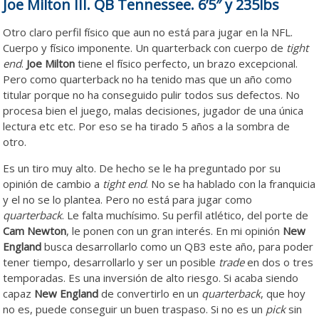
Joe Milton III. QB Tennessee. 6’5″ y 235lbs
Otro claro perfil físico que aun no está para jugar en la NFL.
Cuerpo y físico imponente. Un quarterback con cuerpo de
tight
end
.
Joe Milton
tiene el físico perfecto, un brazo excepcional.
Pero como quarterback no ha tenido mas que un año como
titular porque no ha conseguido pulir todos sus defectos. No
procesa bien el juego, malas decisiones, jugador de una única
lectura etc etc. Por eso se ha tirado 5 años a la sombra de
otro.
Es un tiro muy alto. De hecho se le ha preguntado por su
opinión de cambio a
tight end
. No se ha hablado con la franquicia
y el no se lo plantea. Pero no está para jugar como
quarterback
. Le falta muchísimo. Su perfil atlético, del porte de
Cam Newton
, le ponen con un gran interés. En mi opinión
New
England
busca desarrollarlo como un QB3 este año, para poder
tener tiempo, desarrollarlo y ser un posible
trade
en dos o tres
temporadas. Es una inversión de alto riesgo. Si acaba siendo
capaz
New England
de convertirlo en un
quarterback
, que hoy
no es, puede conseguir un buen traspaso. Si no es un
pick
sin