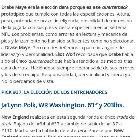
Drake Maye era la elección clara porque es ese
quarterback
prototípico
que cumple con todas las especificaciones. Altura,
peso, potencia de brazo, inteligencia, posibilidad de extensión
de la jugada con sus pies y cierta experiencia en un sistema
NFL
. Los problemas, como errores en lectura y mecánica de
pies y lanzamiento no han sido suficientes como no seleccionar
a
Drake Maye
. Pero no desdeñemos la parte intangible de
liderazgo y personalidad.
Eliot Wolf
recordaba que
Drake
había
sido el único
quarterback
que había atendido a los medios tras
cada derrota. Haciéndose siempre responsable de sus errores
y los de su equipo. Responsabilidad, personalidad y liderazgo.
No lo perdamos de vista.
PICK #37, LA ELECCIÓN DE LOS ENTRENADORES
Ja’Lynn Polk, WR Washington. 6’1″ y 203lbs.
New England
realizaba en esta segunda ronda el único
trade
del
draft
. Bajaba del #34 al #37 a cambio de subir del #137 al
#110. Mucho se ha hablado de este
pick
. Parece que
New
England
quiso subir al final de primera ronda. Suena que
Keon