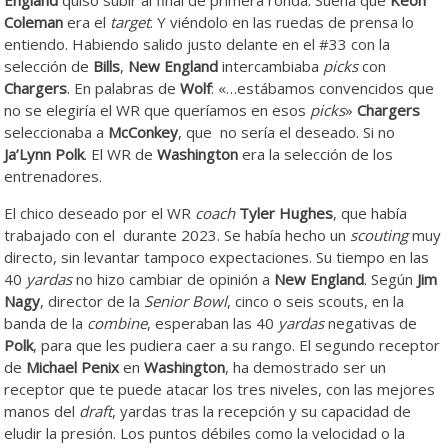
Coleman
era el
target
. Y viéndolo en las ruedas de prensa lo
entiendo. Habiendo salido justo delante en el #33 con la
selección de
Bills
,
New England
intercambiaba
picks
con
Chargers
. En palabras de
Wolf
: «…estábamos convencidos que
no se elegiría el WR que queríamos en esos
picks
»
Chargers
seleccionaba a
McConkey
, que no sería el deseado. Si no
Ja’Lynn Polk
. El WR de
Washington
era la selección de los
entrenadores.
El chico deseado por el WR
coach
Tyler Hughes
, que había
trabajado con el durante 2023. Se había hecho un
scouting
muy
directo, sin levantar tampoco expectaciones. Su tiempo en las
40
yardas
no hizo cambiar de opinión a
New England
. Según
Jim
Nagy
, director de la
Senior
Bowl
, cinco o seis scouts, en la
banda de la
combine
, esperaban las 40
yardas
negativas de
Polk
, para que les pudiera caer a su rango. El segundo receptor
de
Michael Penix
en
Washington
, ha demostrado ser un
receptor que te puede atacar los tres niveles, con las mejores
manos del
draft
, yardas tras la recepción y su capacidad de
eludir la presión. Los puntos débiles como la velocidad o la