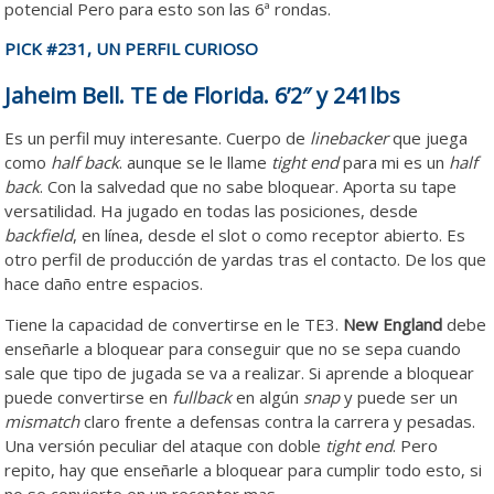
potencial Pero para esto son las 6ª rondas.
PICK #231, UN PERFIL CURIOSO
Jaheim Bell. TE de Florida. 6’2″ y 241lbs
Es un perfil muy interesante. Cuerpo de
linebacker
que juega
como
half back
. aunque se le llame
tight end
para mi es un
half
back
. Con la salvedad que no sabe bloquear. Aporta su tape
versatilidad. Ha jugado en todas las posiciones, desde
backfield
, en línea, desde el slot o como receptor abierto. Es
otro perfil de producción de yardas tras el contacto. De los que
hace daño entre espacios.
Tiene la capacidad de convertirse en le TE3.
New England
debe
enseñarle a bloquear para conseguir que no se sepa cuando
sale que tipo de jugada se va a realizar. Si aprende a bloquear
puede convertirse en
fullback
en algún
snap
y puede ser un
mismatch
claro frente a defensas contra la carrera y pesadas.
Una versión peculiar del ataque con doble
tight end
. Pero
repito, hay que enseñarle a bloquear para cumplir todo esto, si
no se convierte en un receptor mas.