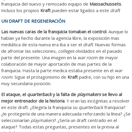
franquicia del nuevo y remozado equipo de
Massachussets
.
Incluso los propios
Kraft
pueden estar ligados a este
draft
UN DRAFT DE REGENERACIÓN
Las nuevas caras de la franquicia tomaban el control
. Aunque lo
habían ya hecho durante la agencia libre, la exposición mas
mediática de esta nueva era iba a ser el
draft
. Nuevas formas
de afrontar las selecciones,
colleges
olvidados en el pasado
parte del presente. Una imagen en la
war room
de mayor
colaboración de mayor aportación de mas partes de la
franquicia. Hasta la parte medica estaba presente en el
war
room
. Sigue el protagonismo de
Kraft
padre, con su hijo en una
muy secundaria posición.
El ataque, el
quarterback
y la falta de
playmakers
se llevo al
mejor entrenador de la historia
. Y eran las incógnitas a resolver
en este draft. ¿Elegiría la franquicia su
quarterback
franquicia?
¿le protegería de una manera adecuada reforzando la línea? ¿Se
seleccionarían
playmakers
? ¿Sería un draft centrado en el
ataque? Todas estas preguntas, presentes en la previa al