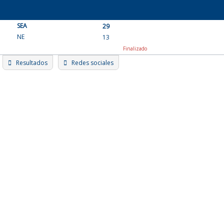
Skip
to
SEA
content
29
NE
13
Finalizado
Resultados
Redes sociales