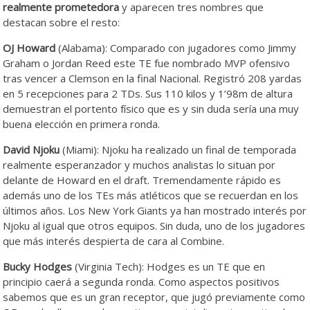
realmente prometedora
y aparecen tres nombres que
destacan sobre el resto:
OJ Howard
(Alabama): Comparado con jugadores como Jimmy
Graham o Jordan Reed este TE fue nombrado MVP ofensivo
tras vencer a Clemson en la final Nacional. Registró 208 yardas
en 5 recepciones para 2 TDs. Sus 110 kilos y 1’98m de altura
demuestran el portento físico que es y sin duda sería una muy
buena elección en primera ronda.
David Njoku
(Miami): Njoku ha realizado un final de temporada
realmente esperanzador y muchos analistas lo situan por
delante de Howard en el draft. Tremendamente rápido es
además uno de los TEs más atléticos que se recuerdan en los
últimos años. Los New York Giants ya han mostrado interés por
Njoku al igual que otros equipos. Sin duda, uno de los jugadores
que más interés despierta de cara al Combine.
Bucky Hodges
(Virginia Tech): Hodges es un TE que en
principio caerá a segunda ronda. Como aspectos positivos
sabemos que es un gran receptor, que jugó previamente como