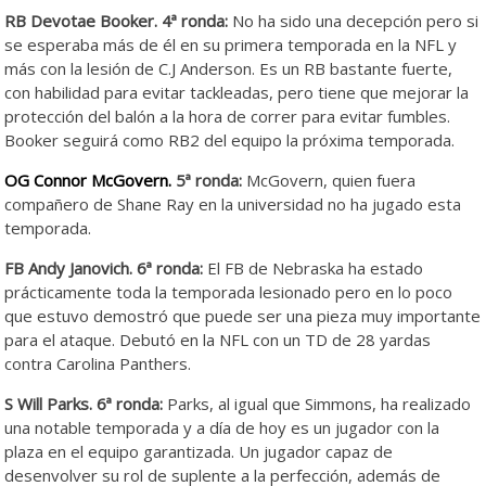
RB Devotae Booker. 4ª ronda:
No ha sido una decepción pero si
se esperaba más de él en su primera temporada en la NFL y
más con la lesión de C.J Anderson. Es un RB bastante fuerte,
con habilidad para evitar tackleadas, pero tiene que mejorar la
protección del balón a la hora de correr para evitar fumbles.
Booker seguirá como RB2 del equipo la próxima temporada.
O
G Connor McGovern.
5ª ronda:
McGovern, quien fuera
compañero de Shane Ray en la universidad no ha jugado esta
temporada.
FB Andy Janovich. 6ª ronda:
El FB de Nebraska ha estado
prácticamente toda la temporada lesionado pero en lo poco
que estuvo demostró que puede ser una pieza muy importante
para el ataque. Debutó en la NFL con un TD de 28 yardas
contra Carolina Panthers.
S Will Parks. 6ª ronda:
Parks, al igual que Simmons, ha realizado
una notable temporada y a día de hoy es un jugador con la
plaza en el equipo garantizada. Un jugador capaz de
desenvolver su rol de suplente a la perfección, además de