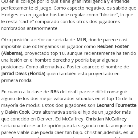
QB en el college por lo que tiene gran inteligencia y entiende
perfectamente el juego. Como aspecto negativo, es sabido que
Hodges es un jugador bastante regular como “blocker”, lo que
le resta “caché” comparado con los otros dos jugadores
nombrados anteriormente.
Otra posición a reforzar sería la de
MLB
, donde parece casi
imposible que obtengamos un jugador como
Reuben Foster
(Alabama),
proyectado top 10, aunque recientemente ha tenido
una lesión en el hombro derecho y podría bajar algunas
posiciones. Como alternativa a Foster aparece el nombre de
Jarrad Davis (Florida)
quién también está proyectado en
primera ronda.
En cuanto a la clase de
RBs
del draft parece difícil conseguir
alguno de los dos mejor valorados situados en el top 15 de la
mayoría de mocks. Estos dos jugadores son
Leonard Fournette
y
Dalvin Cook.
Otra alternativa sería el hijo de un jugador más
que conocido en Denver, Ed McCaffrey.
Christian McCaffrey
sería una interesante opción para la segunda ronda aunque no
parece viable que pueda caer tan bajo. Christian,además, es un