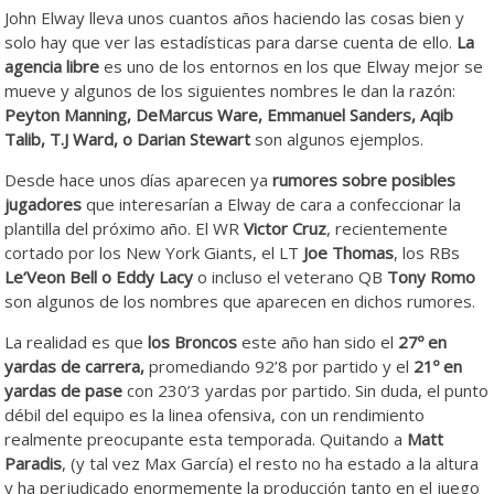
John Elway lleva unos cuantos años haciendo las cosas bien y
solo hay que ver las estadísticas para darse cuenta de ello.
La
agencia libre
es uno de los entornos en los que Elway mejor se
mueve y algunos de los siguientes nombres le dan la razón:
Peyton Manning, DeMarcus Ware, Emmanuel Sanders, Aqib
Talib, T.J Ward, o Darian Stewart
son algunos ejemplos.
Desde hace unos días aparecen ya
rumores sobre posibles
jugadores
que interesarían a Elway de cara a confeccionar la
plantilla del próximo año. El WR
Victor Cruz
, recientemente
cortado por los New York Giants, el LT
Joe Thomas
, los RBs
Le
‘
Veon Bell o Eddy Lacy
o incluso el veterano QB
Tony Romo
son algunos de los nombres que aparecen en dichos rumores.
La realidad es que
los Broncos
este año han sido el
27º en
yardas de carrera,
promediando 92’8 por partido y el
21º en
yardas de pase
con 230’3 yardas por partido. Sin duda, el punto
débil del equipo es la linea ofensiva, con un rendimiento
realmente preocupante esta temporada. Quitando a
Matt
Paradis
, (y tal vez Max García) el resto no ha estado a la altura
y ha perjudicado enormemente la producción tanto en el juego