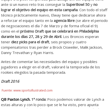
ante si un nuevo reto tras conseguir la
SuperBowl 50
y
no
lograr el objetivo del equipo en esta campaña
. Con todo el staff
técnico prácticamente nuevo, Elway tiene que dedicarse ahora
a reforzar el equipo tanto en la
agencia libre
(se abre el periodo
de negociaciones el día 7 de Marzo y de forma oficial el 9)
como en el
próximo
Draft que se celebrará en Philadelphia
durante los
días
27, 28 y 29 de Abril.
Los Broncos esperan
tener
diez picks para el draft
, seis propios y cuatro
compensatorios tras perder a Brock Osweiler, Malik Jackson,
Danny Trevathan y Ryan Harris.
Antes de comentar las necesidades del equipo y posibles
jugadores a elegir en el draft, valoraré la temporada de los
rookies elegidos la pasada temporada.
Draft 2016
Fuente: www.sportsillustrated.com
QB Paxton Lyn
c
h.
1ª ronda:
Poco podemos valorar de Lynch a
estas alturas y con lo poco que se le ha visto, pero apunta