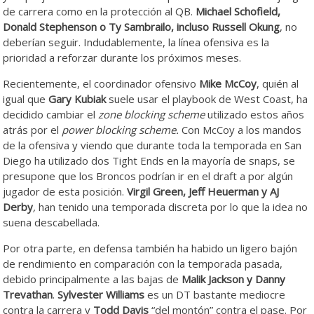
de carrera como en la protección al QB.
Michae
l
Schofield,
Donald Stephenson o Ty Sambrailo, incluso Russell Okung
, no
deberían seguir. Indudablemente, la línea ofensiva es la
prioridad a reforzar durante los próximos meses.
Recientemente, el coordinador ofensivo
Mike McCoy
, quién al
igual que
Gary Kubiak
suele usar el playbook de West Coast, ha
decidido cambiar el
zone blocking scheme
utilizado estos años
atrás por el
power blocking scheme.
Con McCoy a los mandos
de la ofensiva y viendo que durante toda la temporada en San
Diego ha utilizado dos Tight Ends en la mayoría de snaps, se
presupone que los Broncos podrían ir en el draft a por algún
jugador de esta posición.
Virgil Green, Jeff Heuerman y AJ
Derby
,
han tenido una temporada discreta por lo que la idea no
suena descabellada.
Por otra parte, en defensa también ha habido un ligero bajón
de rendimiento en comparación con la temporada pasada,
debido principalmente a las bajas de
Malik Jackson y Danny
Trevathan
.
Sylvester Williams
es un DT bastante mediocre
contra la carrera y
Todd Davis
“del montón” contra el pase. Por