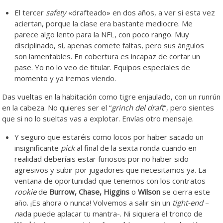
El tercer
safety
«drafteado» en dos años, a ver si esta vez
aciertan, porque la clase era bastante mediocre. Me
parece algo lento para la NFL, con poco rango. Muy
disciplinado, sí, apenas comete faltas, pero sus ángulos
son lamentables. En cobertura es incapaz de cortar un
pase. Yo no lo veo de titular. Equipos especiales de
momento y ya iremos viendo.
Das vueltas en la habitación como tigre enjaulado, con un runrún
en la cabeza. No quieres ser el “
grinch del draft
”, pero sientes
que si no lo sueltas vas a explotar. Envías otro mensaje.
Y seguro que estaréis como locos por haber sacado un
insignificante
pick
al final de la sexta ronda cuando en
realidad deberíais estar furiosos por no haber sido
agresivos y subir por jugadores que necesitamos ya. La
ventana de oportunidad que tenemos con los contratos
rookie
de
Burrow, Chase, Higgins
o
Wilson
se cierra este
año. ¡Es ahora o nunca! Volvemos a salir sin un
tight-end
–
n
ada puede aplacar tu mantra-. Ni siquiera el tronco de