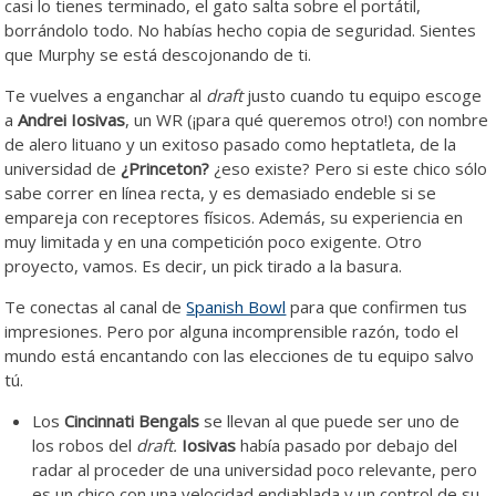
casi lo tienes terminado, el gato salta sobre el portátil,
borrándolo todo. No habías hecho copia de seguridad. Sientes
que Murphy se está descojonando de ti.
Te vuelves a enganchar al
draft
justo cuando tu equipo escoge
a
Andrei Iosivas
, un WR (¡para qué queremos otro!) con nombre
de alero lituano y un exitoso pasado como heptatleta, de la
universidad de
¿Princeton?
¿eso existe? Pero si este chico sólo
sabe correr en línea recta, y es demasiado endeble si se
empareja con receptores físicos. Además, su experiencia en
muy limitada y en una competición poco exigente. Otro
proyecto, vamos. Es decir, un pick tirado a la basura.
Te conectas al canal de
Spanish Bowl
para que confirmen tus
impresiones. Pero por alguna incomprensible razón, todo el
mundo está encantando con las elecciones de tu equipo salvo
tú.
Los
Cincinnati Bengals
se llevan al que puede ser uno de
los robos del
draft.
Iosivas
había pasado por debajo del
radar al proceder de una universidad poco relevante, pero
es un chico con una velocidad endiablada y un control de su