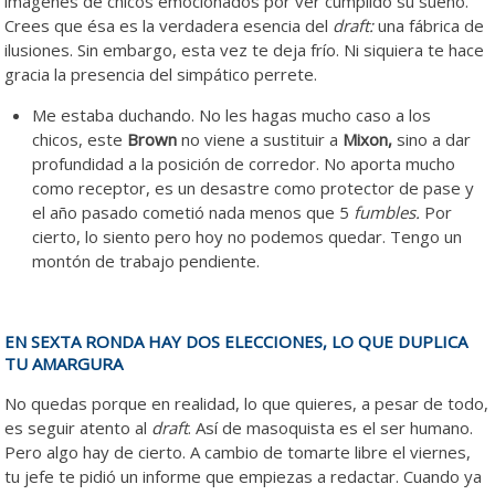
imágenes de chicos emocionados por ver cumplido su sueño.
Crees que ésa es la verdadera esencia del
draft:
una fábrica de
ilusiones. Sin embargo, esta vez te deja frío. Ni siquiera te hace
gracia la presencia del simpático perrete.
Me estaba duchando. No les hagas mucho caso a los
chicos, este
Brown
no viene a sustituir a
Mixon,
sino a dar
profundidad a la posición de corredor. No aporta mucho
como receptor, es un desastre como protector de pase y
el año pasado cometió nada menos que 5
fumbles.
Por
cierto, lo siento pero hoy no podemos quedar. Tengo un
montón de trabajo pendiente.
EN SEXTA RONDA HAY DOS ELECCIONES, LO QUE DUPLICA
TU AMARGURA
No quedas porque en realidad, lo que quieres, a pesar de todo,
es seguir atento al
draft
. Así de masoquista es el ser humano.
Pero algo hay de cierto. A cambio de tomarte libre el viernes,
tu jefe te pidió un informe que empiezas a redactar. Cuando ya