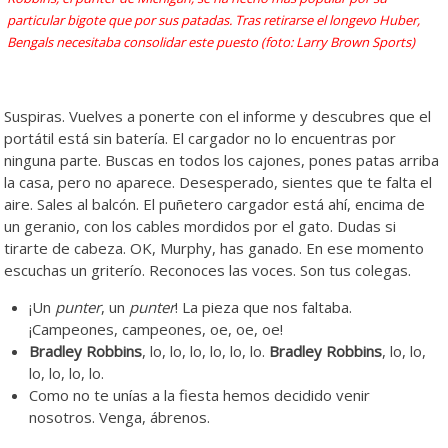
particular bigote que por sus patadas. Tras retirarse el longevo Huber,
Bengals necesitaba consolidar este puesto (foto: Larry Brown Sports)
Suspiras. Vuelves a ponerte con el informe y descubres que el
portátil está sin batería. El cargador no lo encuentras por
ninguna parte. Buscas en todos los cajones, pones patas arriba
la casa, pero no aparece. Desesperado, sientes que te falta el
aire. Sales al balcón. El puñetero cargador está ahí, encima de
un geranio, con los cables mordidos por el gato. Dudas si
tirarte de cabeza. OK, Murphy, has ganado. En ese momento
escuchas un griterío. Reconoces las voces. Son tus colegas.
¡Un
punter
, un
punter
! La pieza que nos faltaba.
¡Campeones, campeones, oe, oe, oe!
Bradley Robbins
, lo, lo, lo, lo, lo, lo.
Bradley Robbins
, lo, lo,
lo, lo, lo, lo.
Como no te unías a la fiesta hemos decidido venir
nosotros. Venga, ábrenos.