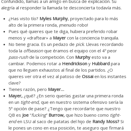
Confundido, llamas a un amigo en busca de explicación. Su
alegría al responder la llamada te desconcierta todavía más.
¿Has visto tío?
Myles Murphy
, proyectado para lo más
alto de la primera ronda, ¡menudo robo!
Pues qué quieres que te diga, hubiera preferido robar
menos y «draftear» a
Mayer
con la conciencia tranquila.
No tiene gracia. Es un pedazo de
pick
. Llevas recordando
toda la
offseason
que éramos el equipo con el 4º peor
pass-rush
de la competición. Con
Murphy
esto va a
cambiar. Podemos rotar a
Hendrickson
y
Hubbard
para
que no lleguen exhaustos al final de los partidos. ¿O
quieres ver otra el vez al patoso de
Ossai
en los instantes
clave?
Tienes razón, pero
Mayer…
Mayer,
¿qué? ¿En serio querías gastar una primera ronda
en un
tight-end
, que en nuestro sistema ofensivo sería la
5ª opción de pase? ¿Tengo que recordarte que nuestro
QB es
Joe
“
fucking
”
Burrow,
que hizo bueno como
tight-
end
en LSU al saco de patatas del hijo de
Randy Moss?
Si
le pones un cono en esa posición, te aseguro que firmará