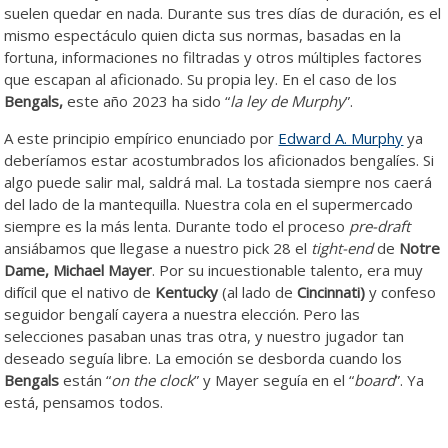
suelen quedar en nada. Durante sus tres días de duración, es el
mismo espectáculo quien dicta sus normas, basadas en la
fortuna, informaciones no filtradas y otros múltiples factores
que escapan al aficionado. Su propia ley. En el caso de los
Bengals,
este año 2023 ha sido “
la ley de Murphy
”.
A este principio empírico enunciado por
Edward A. Murphy
ya
deberíamos estar acostumbrados los aficionados bengalíes. Si
algo puede salir mal, saldrá mal. La tostada siempre nos caerá
del lado de la mantequilla. Nuestra cola en el supermercado
siempre es la más lenta. Durante todo el proceso
pre-draft
ansiábamos que llegase a nuestro pick 28 el
tight-end
de
Notre
Dame, Michael Mayer
. Por su incuestionable talento, era muy
difícil que el nativo de
Kentucky
(al lado de
Cincinnati)
y confeso
seguidor bengalí cayera a nuestra elección. Pero las
selecciones pasaban unas tras otra, y nuestro jugador tan
deseado seguía libre. La emoción se desborda cuando los
Bengals
están “
on the clock
” y Mayer seguía en el “
board
”. Ya
está, pensamos todos.