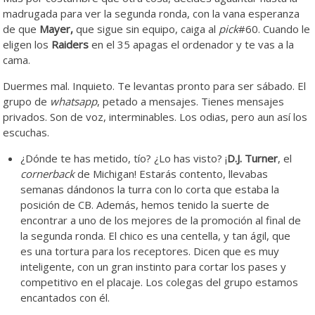
madrugada para ver la segunda ronda, con la vana esperanza
de que
Mayer,
que sigue sin equipo, caiga al
pick
#60. Cuando le
eligen los
Raiders
en el 35 apagas el ordenador y te vas a la
cama.
Duermes mal. Inquieto. Te levantas pronto para ser sábado. El
grupo de
whatsapp
, petado a mensajes. Tienes mensajes
privados. Son de voz, interminables. Los odias, pero aun así los
escuchas.
¿Dónde te has metido, tío? ¿Lo has visto? ¡
D.J. Turner
, el
cornerback
de Michigan! Estarás contento, llevabas
semanas dándonos la turra con lo corta que estaba la
posición de CB. Además, hemos tenido la suerte de
encontrar a uno de los mejores de la promoción al final de
la segunda ronda. El chico es una centella, y tan ágil, que
es una tortura para los receptores. Dicen que es muy
inteligente, con un gran instinto para cortar los pases y
competitivo en el placaje. Los colegas del grupo estamos
encantados con él.