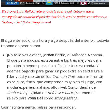
El coronel Lynn Rolf Jr., veterano de la guerra del Vietnam, fue el
encargado de anunciar el pick de “Battle”, lo cual se podría considerar un
“auto-spoiler” (foto: Bengals.com)
El siguiente audio, una hora y algo después del anterior, todavía
te pone de peor humor:
¡No te lo vas a creer,
Jordan Battle
, el
safety
de Alabama!
El que para muchos estaba entre los tres mejores de la
posición lo hemos pescado al final de tercera ronda. ¡Y
además bajando para ganar un pick extra en sexta! Era el
líder vocal y capitán de los
Crimson Tide
, poca broma. Un
chico duro, físico, que comprende muy bien el juego, con
mucha experiencia al más alto nivel. Contundencia de
linebacker
y agilidad de
defensive-back
. ¡Ya tenemos
relevo para
Vonn Bell
como
strong-safety
!
Casi instintivamente, pulsas para responder.