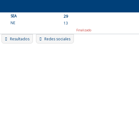
Skip
to
SEA
content
29
NE
13
Finalizado
Resultados
Redes sociales