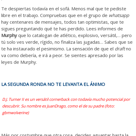
Te despiertas todavía en el sofá. Menos mal que te pediste
libre en el trabajo. Compruebas que en el grupo de
whatsapp
hay centenares de mensajes, todos tan optimistas, que te
sigues preguntando qué te has perdido. Lees informes de
Murphy
que lo catalogan de atlético, explosivo, versátil,… pero
tú solo ves verde, rígido, no finaliza las jugadas… Sabes que se
te ha instaurado el pesimismo. La sensación de que el
draft
no
va como debería, e irá a peor. Se sientes apresado por las
leyes de Murphy.
LA SEGUNDA RONDA NO TE LEVANTA EL ÁNIMO
D.J. Turner II es un versátil cornerback con todavía mucho potencial por
descubrir. Su nombre es JuanDrago, como el de su padre (foto:
gbmwolverine)
Más por costumbre que otra cosa, decides aguantar hasta la