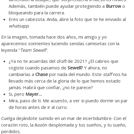
Además, también puede ayudar protegiendo a
Burrow
o
bloqueando para la carrera.
Eres un cabezota. Anda, abre la foto que te he enviado al
whatsapp
.
En la imagen, tomada hace dos años, mi amigo y yo
aparecemos sonrientes luciendo sendas camisetas con la
leyenda “
Team Sewell
”.
¿Ya no te acuerdas del
draft
de 2021? ¿El cabreo que
cogiste cuando pasamos de
Sewell?
Y ahora, no
cambiarías a
Chase
por nada del mundo. Este
staff
nos ha
llevado más cerca de la gloria de lo que hemos estado
jamás. Habrá que confiar, ¿no te parece?
Si, pero
Mayer…
Mira, paso de ti. Me acuesto, a ver si puedo dormir un par
de horas antes de ir al curro.
Cuelga dejándote sumido en un mar de incertidumbre. Con el
corazón roto, la ilusión desplomada y tus sueños, y tu sueño,
perdidos.