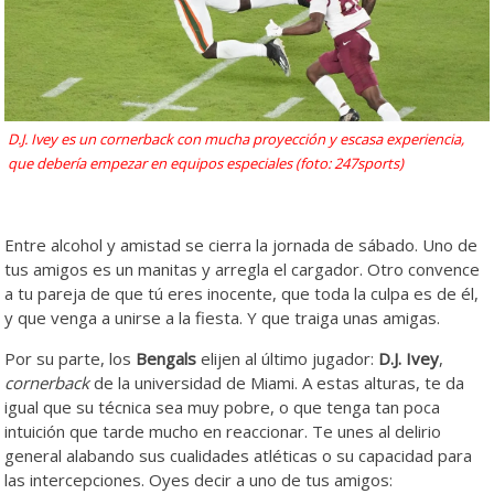
D.J. Ivey es un cornerback con mucha proyección y escasa experiencia,
que debería empezar en equipos especiales (foto: 247sports)
Entre alcohol y amistad se cierra la jornada de sábado. Uno de
tus amigos es un manitas y arregla el cargador. Otro convence
a tu pareja de que tú eres inocente, que toda la culpa es de él,
y que venga a unirse a la fiesta. Y que traiga unas amigas.
Por su parte, los
Bengals
elijen al último jugador:
D.J. Ivey
,
cornerback
de la universidad de Miami. A estas alturas, te da
igual que su técnica sea muy pobre, o que tenga tan poca
intuición que tarde mucho en reaccionar. Te unes al delirio
general alabando sus cualidades atléticas o su capacidad para
las intercepciones. Oyes decir a uno de tus amigos: