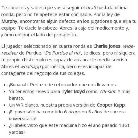
Te conoces y sabes que vas a seguir el
draft
hasta la última
ronda, pero no te apetece estar con nadie. Por la ley de
Murphy,
encontrarás algún defecto en los jugadores que elija tu
equipo. Te duele la cabeza. Abres la caja del medicamento y,
¡cómo no! por el lado del prospecto.
El jugador seleccionado en cuarta ronda es
Charlie Jones
,
wide-
receiver
de Purdue. “
De Purdue al riu
”, te dices, pero ni siquiera
tu propio chiste malo es capaz de arrancarte media sonrisa.
Abres el
whatsapp
por inercia, pero eres incapaz de
contagiarte del regocijo de tus colegas.
¡Buaaaah! Pedazo de retornador que nos llevamos.
Ya tenemos relevo para
Tyler Boyd
como
WR-slot.
Y más
barato.
Un WR blanco, nuestra propia versión de
Cooper Kupp
.
¡El pavo sólo ha cometido 6
drops
en 5 años de carrera
universitaria!
¿Habéis visto que este máquina hizo el año pasado 1361
yardas?