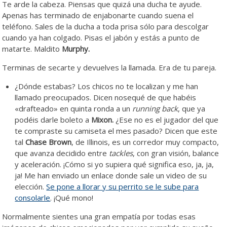
Te arde la cabeza. Piensas que quizá una ducha te ayude.
Apenas has terminado de enjabonarte cuando suena el
teléfono. Sales de la ducha a toda prisa sólo para descolgar
cuando ya han colgado. Pisas el jabón y estás a punto de
matarte. Maldito
Murphy.
Terminas de secarte y devuelves la llamada. Era de tu pareja.
¿Dónde estabas? Los chicos no te localizan y me han
llamado preocupados. Dicen nosequé de que habéis
«drafteado» en quinta ronda a un
running back
, que ya
podéis darle boleto a
Mixon.
¿Ese no es el jugador del que
te compraste su camiseta el mes pasado? Dicen que este
tal
Chase Brown
, de Illinois, es un corredor muy compacto,
que avanza decidido entre
tackles
, con gran visión, balance
y aceleración. ¡Cómo si yo supiera qué significa eso, ja, ja,
ja! Me han enviado un enlace donde sale un video de su
elección.
Se pone a llorar y su perrito se le sube para
consolarle
. ¡Qué mono!
Normalmente sientes una gran empatía por todas esas