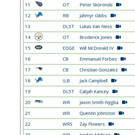
11
OT
Peter Skoronski
12
RB
Jahmyr Gibbs
13
DL5T
Lukas Van Ness
14
OT
Broderick Jones
15
EDGE
Will McDonald IV
16
CB
Emmanuel Forbes
17
CB
Christian Gonzalez
18
ILB
Jack Campbell
19
DL5T
Calijah Kancey
20
WR
Jaxon Smith-Njigba
21
WR
Quentin Johnston
22
WRS
Zay Flowers
23
WR
Jordan Addison