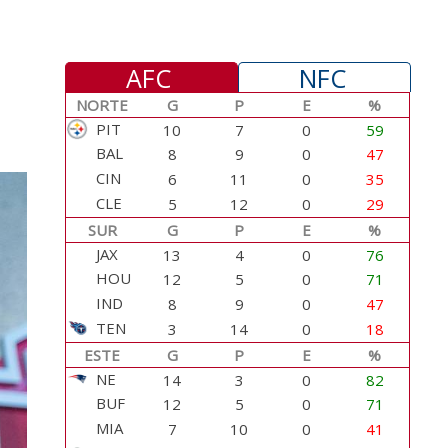
AFC
NFC
NORTE
G
P
E
%
PIT
10
7
0
59
BAL
8
9
0
47
CIN
6
11
0
35
CLE
5
12
0
29
SUR
G
P
E
%
JAX
13
4
0
76
HOU
12
5
0
71
IND
8
9
0
47
TEN
3
14
0
18
ESTE
G
P
E
%
NE
14
3
0
82
BUF
12
5
0
71
MIA
7
10
0
41