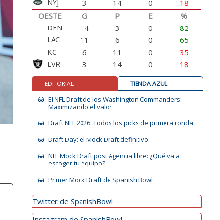
NYJ
3
14
0
18
OESTE
G
P
E
%
DEN
14
3
0
82
LAC
11
6
0
65
KC
6
11
0
35
LVR
3
14
0
18
EDITORIAL
TIENDA AZUL
El NFL Draft de los Washington Commanders:
Maximizando el valor
Draft NFL 2026: Todos los picks de primera ronda
Draft Day: el Mock Draft definitivo.
NFL Mock Draft post Agencia libre: ¿Qué va a
escoger tu equipo?
Primer Mock Draft de Spanish Bowl
Twitter de SpanishBowl
Instagram de SpanishBowl