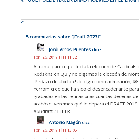
DE
ENTRADAS
5 comentarios sobre “
¡Draft 2023!
”
Jordi Arcos Puentes
dice:
abril 26, 2019 a las 11:52
A mi me parece perfecta la elección de Cardinals i
Redskins en QB y no digamos la elección de Mont
¡Pedazo de «bicho»! (lo digo como admiración, @
«error» creo que ha sido el desencadenante para
grabadas en las retinas unas cuantas decenas de j
acabóse. Veremos qué le depara el DRAFT 2019 a
#SBdraft #HTTR
Antonio Magón
dice:
abril 26, 2019 a las 13:05