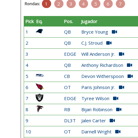
1
2
3
4
5
6
7
Rondas:
Pick
Eq.
Pos.
Jugador
1
QB
Bryce Young
2
QB
C.J. Stroud
3
EDGE
Will Anderson Jr.
4
QB
Anthony Richardson
5
CB
Devon Witherspoon
6
OT
Paris Johnson Jr.
7
EDGE
Tyree Wilson
8
RB
Bijan Robinson
9
DL3T
Jalen Carter
10
OT
Darnell Wright