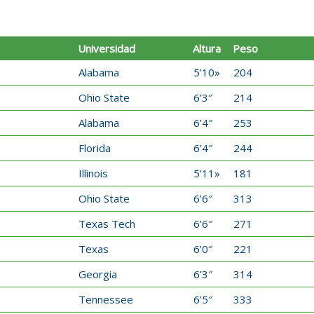
Universidad
Altura
Peso
Alabama
5’10»
204
Ohio State
6’3″
214
Alabama
6’4″
253
Florida
6’4″
244
Illinois
5’11»
181
Ohio State
6’6″
313
Texas Tech
6’6″
271
Texas
6’0″
221
Georgia
6’3″
314
Tennessee
6’5″
333