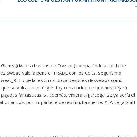
 Giants (rivales directos de División) comparándola con la de
ez Sweat: vale la pena el TRADE con los Colts, segurísimo
sweat_9) Lo de la lesión cardíaca después desvelada como
 que se volcaran en él y estoy convencido de que nos dejará
ugadas fantásticas. Si, además, viniera @jjarcega_22 ya sería el
l «mañico», por mi parte le deseo mucha suerte. #JJArcegaDraft