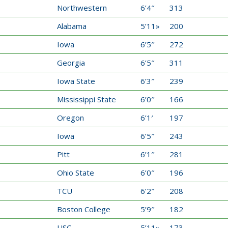
Northwestern
6’4″
313
Alabama
5’11»
200
Iowa
6’5″
272
Georgia
6’5″
311
Iowa State
6’3″
239
Mississippi State
6’0″
166
Oregon
6’1′
197
Iowa
6’5″
243
Pitt
6’1″
281
Ohio State
6’0″
196
TCU
6’2″
208
Boston College
5’9″
182
USC
5’11»
173