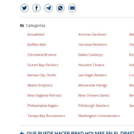
Categorías
Actualidad
Arizona Cardinals
At
Buffalo Bills
Carolina Panthers
Ch
Cleveland Browns
Dallas Cowboys
De
Green Bay Packers
Houston Texans
Ind
Kansas City Chiefs
Las Vegas Raiders
Lo
Miami Dolphins
Minnesota Vikings
Mo
New England Patriots
New Orleans Saints
Ne
Philadelphia Eagles
Pittsburgh Steelers
Sa
Tampa Bay Buccaneers
Washington Commanders
NAVEGACIÓN
QUE PUEDE HACER BRAD HOLMES EN EL DRAF