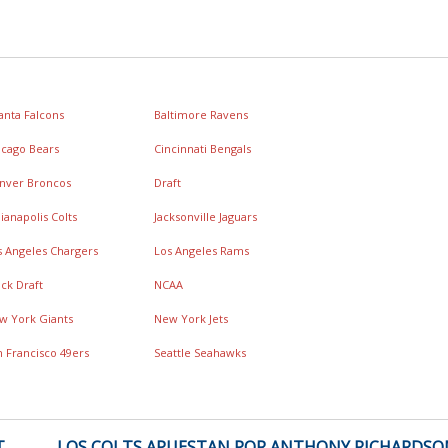
lanta Falcons
Baltimore Ravens
icago Bears
Cincinnati Bengals
nver Broncos
Draft
ianapolis Colts
Jacksonville Jaguars
s Angeles Chargers
Los Angeles Rams
ck Draft
NCAA
w York Giants
New York Jets
n Francisco 49ers
Seattle Seahawks
T
LOS COLTS APUESTAN POR ANTHONY RICHARDSO