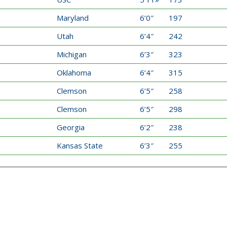
Maryland
6’0″
197
Utah
6’4″
242
Michigan
6’3″
323
Oklahoma
6’4″
315
Clemson
6’5″
258
Clemson
6’5″
298
Georgia
6’2″
238
Kansas State
6’3″
255