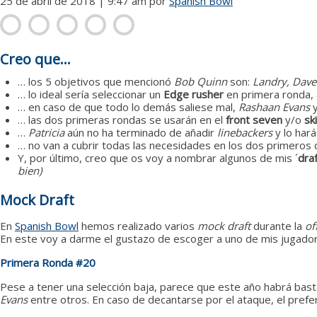
25 de abril de 2018 | 9:47 am
por
Spanish Bowl
Creo que…
… los 5 objetivos que mencionó
Bob Quinn
son:
Landry, Dave
… lo ideal sería seleccionar un
Edge rusher
en primera ronda, 
… en caso de que todo lo demás saliese mal,
Rashaan Evans
… las dos primeras rondas se usarán en el
front seven
y/o
sk
…
Patricia
aún no ha terminado de añadir
linebackers
y lo hará
… no van a cubrir todas las necesidades en los dos primeros 
Y, por último, creo que os voy a nombrar algunos de mis ´
dra
bien)
Mock Draft
En
Spanish Bowl
hemos realizado varios
mock draft
durante la
of
En este voy a darme el gustazo de escoger a uno de mis jugador
Primera Ronda #20
Pese a tener una selección baja, parece que este año habrá basta
Evans
entre otros. En caso de decantarse por el ataque, el pref