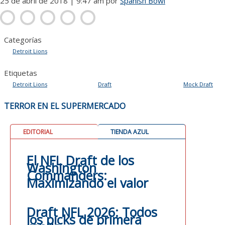
25 de abril de 2018 | 9:47 am
por
Spanish Bowl
Categorías
Detroit Lions
Etiquetas
Detroit Lions
Draft
Mock Draft
NAVEGACIÓN
TERROR EN EL SUPERMERCADO
DE
ENTRADAS
EDITORIAL
TIENDA AZUL
El NFL Draft de los
Washington
Commanders:
Maximizando el valor
Draft NFL 2026: Todos
los picks de primera