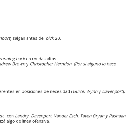
nport
) salgan antes del
pick
20.
running back
en rondas altas.
, Andrew Brown
y
Christopher Herndon. (Por si alguno lo hace
ferentes en posiciones de necesidad (
Guice, Wynn
y
Davenport
).
sa, con
Landry, Davenport, Vander Esch, Taven Bryan y Rashaan
izá algo de línea ofensiva.