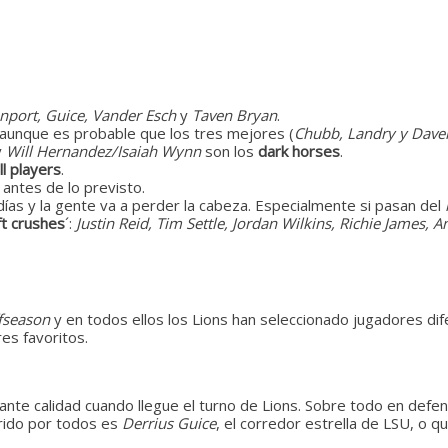
nport, Guice, Vander Esch
y
Taven Bryan
.
aunque es probable que los tres mejores (
Chubb, Landry y Dave
y
Will Hernandez/Isaiah Wynn
son los
dark horses
.
ill players
.
 antes de lo previsto.
días y la gente va a perder la cabeza. Especialmente si pasan del
ft crushes
´:
Justin Reid, Tim Settle, Jordan Wilkins, Richie James
fseason
y en todos ellos los Lions han seleccionado jugadores di
es favoritos.
nte calidad cuando llegue el turno de Lions. Sobre todo en defen
erido por todos es
Derrius Guice
, el corredor estrella de LSU, o qu