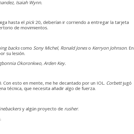
nandez, Isaiah Wynn.
iga hasta el
pick
20, deberían ir corriendo a entregar la tarjeta
ertorio de movimientos.
ing backs
como
Sony Michel, Ronald Jones
o
Kerryon Johnson
. En
or su lesión.
 Ogbonnia Okoronkwo, Arden Key.
0. Con esto en mente, me he decantado por un IOL.
Corbett
jugó
na técnica, que necesita añadir algo de fuerza.
inebackers
y algún proyecto de
rusher
.
.