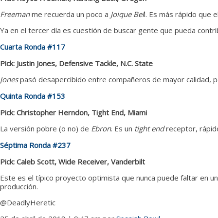
Freeman
me recuerda un poco a
Joique Bel
l. Es más rápido que e
Ya en el tercer día es cuestión de buscar gente que pueda contri
Cuarta Ronda #117
Pick: Justin Jones, Defensive Tackle, N.C. State
Jones
pasó desapercibido entre compañeros de mayor calidad, 
Quinta Ronda #153
Pick: Christopher Herndon, Tight End, Miami
La versión pobre (o no) de
Ebron
. Es un
tight end
receptor, rápido
Séptima Ronda #237
Pick: Caleb Scott, Wide Receiver, Vanderbilt
Este es el típico proyecto optimista que nunca puede faltar en u
producción.
@DeadlyHeretic