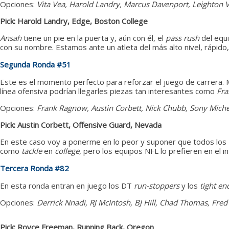
Opciones:
Vita Vea, Harold Landry, Marcus Davenport, Leighton V
Pick: Harold Landry, Edge, Boston College
Ansah
tiene un pie en la puerta y, aún con él, el
pass rush
del equi
con su nombre. Estamos ante un atleta del más alto nivel, rápid
Segunda Ronda #51
Este es el momento perfecto para reforzar el juego de carrera. 
línea ofensiva podrían llegarles piezas tan interesantes como
Fra
Opciones:
Frank Ragnow, Austin Corbett, Nick Chubb, Sony Michel
Pick: Austin Corbett, Offensive Guard, Nevada
En este caso voy a ponerme en lo peor y suponer que todos los
como
tackle
en
college
, pero los equipos NFL lo prefieren en el i
Tercera Ronda #82
En esta ronda entran en juego los DT
run-stoppers
y los
tight en
Opciones:
Derrick Nnadi, RJ McIntosh, BJ Hill, Chad Thomas, Fr
Pick: Royce Freeman, Running Back, Oregon