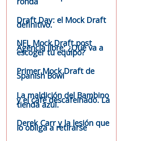
ronda
Draft Day: el Mock Draft
definitivo.
NFL Mock Draft post
Agencia libre: ¿Qué va a
escoger tu equipo?
Primer Mock Draft de
Spanish Bowl
La maldición del Bambino
y el café descafeinado. La
tienda azul.
Derek Carr y la lesión que
lo obliga a retirarse