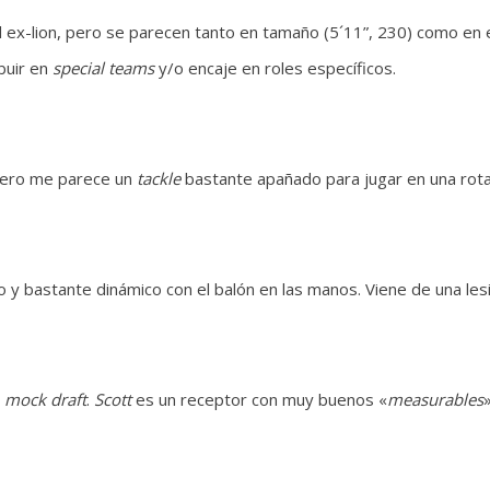
l ex-lion, pero se parecen tanto en tamaño (5´11”, 230) como en 
buir en
special teams
y/o encaje en roles específicos.
pero me parece un
tackle
bastante apañado para jugar en una rota
 y bastante dinámico con el balón en las manos. Viene de una les
n
mock draft
.
Scott
es un receptor con muy buenos «
measurables