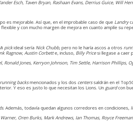
ander Esch, Taven Bryan, Rashaan Evans, Derrius Guice, Will Her
po es mejorable. Así que, en el improbable caso de que
Landry
ca
o, flexible y con mucho margen de mejora en cuanto amplíe su rep
Mi
pick
ideal sería
Nick Chubb
, pero no le haría ascos a otros
runn
nk Ragnow, Austin Corbett
e, incluso,
Billy Price
si llegase a caer p
, Ronald Jones, Kerryon Johnson, Tim Settle, Harrison Phillips,
running backs
mencionados y los dos
centers
saldrán en el Top5
nterior. Y eso es justo lo que necesitan los Lions. Un
guard
con bue
ds
. Además, todavía quedan algunos corredores en condiciones,
l
ed Warner, Oren Burks, Mark Andrews, Ian Thomas, Royce Freeman