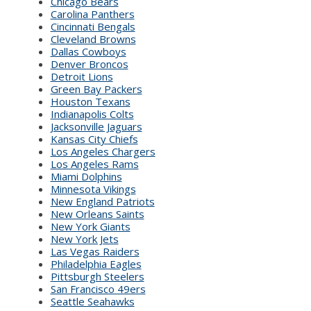
Chicago Bears
Carolina Panthers
Cincinnati Bengals
Cleveland Browns
Dallas Cowboys
Denver Broncos
Detroit Lions
Green Bay Packers
Houston Texans
Indianapolis Colts
Jacksonville Jaguars
Kansas City Chiefs
Los Angeles Chargers
Los Angeles Rams
Miami Dolphins
Minnesota Vikings
New England Patriots
New Orleans Saints
New York Giants
New York Jets
Las Vegas Raiders
Philadelphia Eagles
Pittsburgh Steelers
San Francisco 49ers
Seattle Seahawks