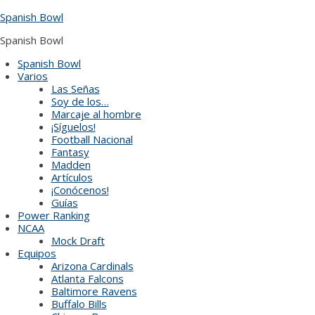
Skip
Spanish Bowl
to
content
Spanish Bowl
Spanish Bowl
Varios
Las Señas
Soy de los…
Marcaje al hombre
¡Síguelos!
Football Nacional
Fantasy
Madden
Artículos
¡Conócenos!
Guías
Power Ranking
NCAA
Mock Draft
Equipos
Arizona Cardinals
Atlanta Falcons
Baltimore Ravens
Buffalo Bills