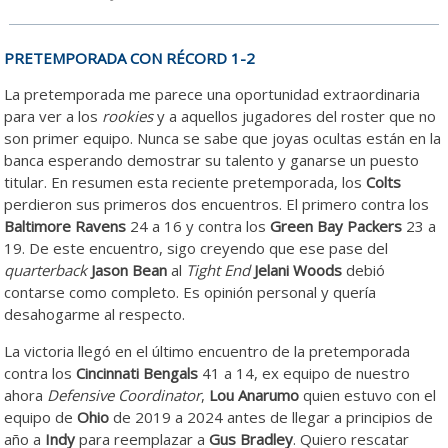
PRETEMPORADA CON RÉCORD 1-2
La pretemporada me parece una oportunidad extraordinaria
para ver a los
rookies
y a aquellos jugadores del roster que no
son primer equipo. Nunca se sabe que joyas ocultas están en la
banca esperando demostrar su talento y ganarse un puesto
titular. En resumen esta reciente pretemporada, los
Colts
perdieron sus primeros dos encuentros. El primero contra los
Baltimore Ravens
24 a 16 y contra los
Green Bay Packers
23 a
19. De este encuentro, sigo creyendo que ese pase del
quarterback
Jason Bean
al
Tight End
Jelani Woods
debió
contarse como completo. Es opinión personal y quería
desahogarme al respecto.
La victoria llegó en el último encuentro de la pretemporada
contra los
Cincinnati Bengals
41 a 14, ex equipo de nuestro
ahora
Defensive Coordinator
,
Lou Anarumo
quien estuvo con el
equipo de
Ohio
de 2019 a 2024 antes de llegar a principios de
año a
Indy
para reemplazar a
Gus Bradley
. Quiero rescatar