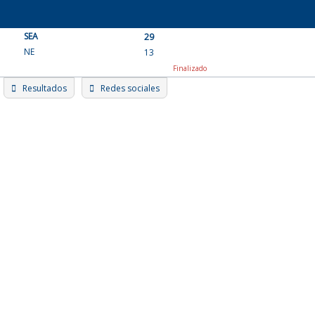
Skip
to
SEA
content
29
NE
13
Finalizado
Resultados
Redes sociales