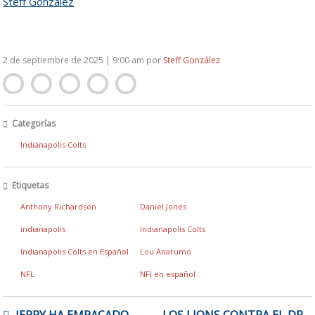
Steff González
2 de septiembre de 2025 | 9:00 am
por
Steff González
Categorías
Indianapolis Colts
Etiquetas
Anthony Richardson
Daniel Jones
indianapolis
Indianapolis Colts
Indianapolis Colts en Español
Lou Anarumo
NFL
NFl en español
NAVEGACIÓN
JERRY HA EMPACADO
LOS LIONS CONTRA EL DR.