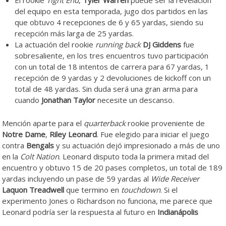
El rookie
Tight End
,
Tyler Warren
puede ser la revelación
del equipo en esta temporada, jugo dos partidos en las
que obtuvo 4 recepciones de 6 y 65 yardas, siendo su
recepción más larga de 25 yardas.
La actuación del rookie
running back
DJ Giddens
fue
sobresaliente, en los tres encuentros tuvo participación
con un total de 18 intentos de carrera para 67 yardas, 1
recepción de 9 yardas y 2 devoluciones de kickoff con un
total de 48 yardas. Sin duda será una gran arma para
cuando
Jonathan Taylor
necesite un descanso.
Mención aparte para el
quarterback
rookie proveniente de
Notre Dame
,
Riley Leonard
. Fue elegido para iniciar el juego
contra
Bengals
y su actuación dejó impresionado a más de uno
en la
Colt Nation
. Leonard disputo toda la primera mitad del
encuentro y obtuvo 15 de 20 pases completos, un total de 189
yardas incluyendo un pase de 59 yardas al
Wide Receiver
Laquon Treadwell
que termino en
touchdown
. Si el
experimento Jones o Richardson no funciona, me parece que
Leonard podría ser la respuesta al futuro en
Indianápolis