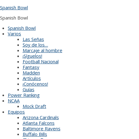
Skip
Spanish Bowl
to
content
Spanish Bowl
Spanish Bowl
Varios
Las Señas
Soy de los…
Marcaje al hombre
¡Síguelos!
Football Nacional
Fantasy
Madden
Artículos
¡Conócenos!
Guías
Power Ranking
NCAA
Mock Draft
Equipos
Arizona Cardinals
Atlanta Falcons
Baltimore Ravens
Buffalo Bills