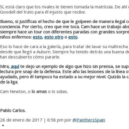
Sí, está claro que los rivales le tienen tomada la matrícula. De 
Goodell del trato para él injusto que recibe.
Bueno, si justificas el hecho de que le golpeen de manera ilegal
conciencia. Por cierto, creo que me toca. Cam hace un trabajo ab
siempre hace un tour con diferentes paradas con grandes sorpres
niños enfermos:
esto
,
esto otro
o
esto
.
Eso lo hace de cara a la galería, para tratar de lavar su maltrec
desde que llegó a Auburn. Siempre ha tenido detrás una buena de
han descubierto cómo pararle.
Mira,
aquí
te dejo un ejemplo de algo que hizo sin prensa, se su
lectura pre snap de la defensa. Este año las lesiones de la línea o
ayudado, pero él tampoco ha estado a su mejor nivel. Quizás la ca
de la liga.
Cam Newton, o
lo amas
o lo odias.
Pablo Carlos.
26 de enero de 2017 | 6:58 pm
por
@PanthersSpain