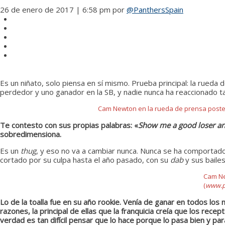
26 de enero de 2017 | 6:58 pm
por
@PanthersSpain
Es un niñato, solo piensa en sí mismo. Prueba principal: la rue
perdedor y uno ganador en la SB, y nadie nunca ha reaccionado ta
Cam Newton en la rueda de prensa posteri
Te contesto con sus propias palabras: «
Show me a good loser and
sobredimensiona.
Es un
thug
, y eso no va a cambiar nunca. Nunca se ha comportado 
cortado por su culpa hasta el año pasado, con su
dab
y sus bailes
Cam Ne
(
www.p
Lo de la toalla fue en su año rookie. Venía de ganar en todos lo
razones, la principal de ellas que la franquicia creía que los rec
verdad es tan difícil pensar que lo hace porque lo pasa bien y par