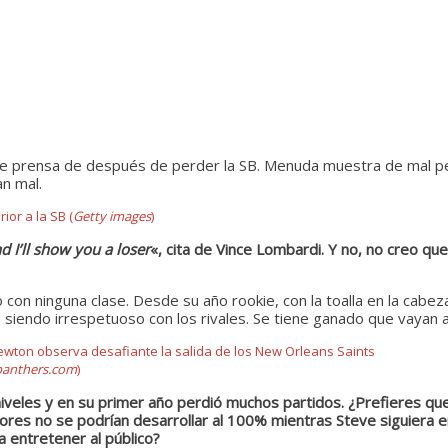
da de prensa de después de perder la SB. Menuda muestra de mal p
n mal.
or a la SB (
Getty images
)
 I’ll show you a loser
«, cita de Vince Lombardi. Y no, no creo q
con ninguna clase. Desde su año rookie, con la toalla en la cabe
 siendo irrespetuoso con los rivales. Se tiene ganado que vayan a
wton observa desafiante la salida de los New Orleans Saints
anthers.com
)
s niveles y en su primer año perdió muchos partidos. ¿Prefieres 
eptores no se podrían desarrollar al 100% mientras Steve siguiera e
a entretener al público?