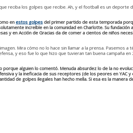
ahí que reciba los golpes que recibe. Ah, y el football es un depo
 como en
estos golpes
del primer partido de esta temporada porque
solutamente increíble en la comunidad en Charlotte. Su fundación
as y en Acción de Gracias da de comer a cientos de niños necesi
ha imagen. Mira cómo no lo hace sin llamar a la prensa. Pasemos a 
fensa, y eso fue lo que hizo que tuvieran tan buena campaña en 2
po porque alguien lo comentó. Menuda absurdez lo de la no evolu
fensiva y la ineficacia de sus receptores (de los peores en YAC y e
ntidad de golpes ilegales han hecho mella. Si esa es la manera de