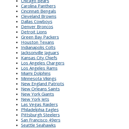
Chicago Bears
Carolina Panthers
Cincinnati Bengals
Cleveland Browns
Dallas Cowboys
Denver Broncos
Detroit Lions
Green Bay Packers
Houston Texans
Indianapolis Colts
Jacksonville Jaguars
Kansas City Chiefs
Los Angeles Chargers
Los Angeles Rams
Miami Dolphins
Minnesota Vikings
New England Patriots
New Orleans Saints
New York Giants
New York Jets
Las Vegas Raiders
Philadelphia Eagles
Pittsburgh Steelers
San Francisco 49ers
Seattle Seahawks