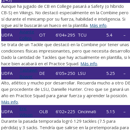
Aunque ha jugado de CB en College pasará a Safety (o híbrido
CB-S) en Vikings. No destacó especialmente en la Combine pero
sí durante el minicamp por su fuerza, habilidad e inteligencia. Si
sigue así le buscarán un hueco en la plantilla.
Más info
.
Aviante
UDFA
OT
6’04»
295
TCU
5.4
–
Collins
Se trata de un Tackle que destacó en la Combine por tener unas
condiciones físicas impresionantes, pero que necesita desarrollo
Dado la cantidad de Tackles que hay actualmente en plantilla, si l
hace bien acabará en el Practice Squad.
Más info
.
Tashawn
UDFA
DE
6’05»
250
LSU
5.25
–
Bower
Alto, atlético y mucho por desarrollar. Recuerda mucho a otro D
que procedente de LSU, Danielle Hunter. Creo que se ganará un
año en Practice Squad para ganar fuerza y aprender la posición.
Más info
.
Eric
UDFA
OLB
6’02»
225
Cincinnati
5.15
–
Wilson
Durante la pasada temporada logró 129 tackles (7.5 para
pérdida) y 3 sacks. Tendría que salirse en la pretemporada para