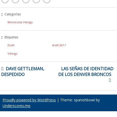
Categorías
Minnesota Vikings
Etiquetas
Draft
draft 2017
Vikings
NAVEGACIÓN
DAVE GETTLEMAN,
LAS SEÑAS DE IDENTIDAD
DE
DESPEDIDO
DE LOS DENVER BRONCOS
ENTRADAS
Proudly powered by WordPress
|
Theme: spanishbowl by
Underscores.me
.