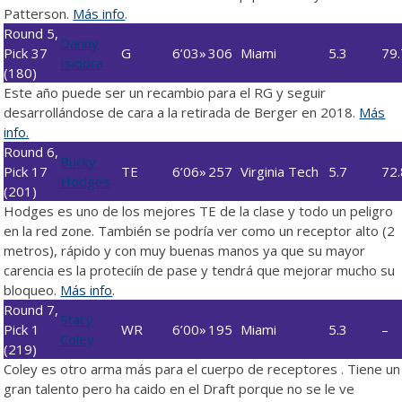
Patterson.
Más info
.
Round 5,
Danny
Pick 37
G
6’03»
306
Miami
5.3
79.
Isidora
(180)
Este año puede ser un recambio para el RG y seguir
desarrollándose de cara a la retirada de Berger en 2018.
Más
info.
Round 6,
Bucky
Pick 17
TE
6’06»
257
Virginia Tech
5.7
72.
Hodges
(201)
Hodges es uno de los mejores TE de la clase y todo un peligro
en la red zone. También se podría ver como un receptor alto (2
metros), rápido y con muy buenas manos ya que su mayor
carencia es la proteciín de pase y tendrá que mejorar mucho su
bloqueo.
Más info
.
Round 7,
Stacy
Pick 1
WR
6’00»
195
Miami
5.3
–
Coley
(219)
Coley es otro arma más para el cuerpo de receptores . Tiene un
gran talento pero ha caido en el Draft porque no se le ve