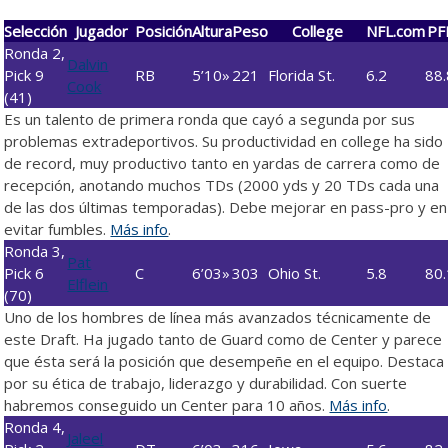
Selección
Jugador
Posición
Altura
Peso
College
NFL.com
PF
Ronda 2,
Dalvin
Pick 9
RB
5’10»
221
Florida St.
6.2
88.
Cook
(41)
Es un talento de primera ronda que cayó a segunda por sus
problemas extradeportivos. Su productividad en college ha sido
de record, muy productivo tanto en yardas de carrera como de
recepción, anotando muchos TDs (2000 yds y 20 TDs cada una
de las dos últimas temporadas). Debe mejorar en pass-pro y en
evitar fumbles.
Más info
.
Ronda 3,
Pat
Pick 6
C
6’03»
303
Ohio St.
5.8
80.
Elflein
(70)
Uno de los hombres de línea más avanzados técnicamente de
este Draft. Ha jugado tanto de Guard como de Center y parece
que ésta será la posición que desempeñe en el equipo. Destaca
por su ética de trabajo, liderazgo y durabilidad. Con suerte
habremos conseguido un Center para 10 años.
Más info
.
Ronda 4,
Jaleel