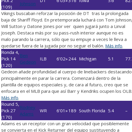
Pick 2
DT
6’03»
316
Iowa
5.6
82.
Johnson
(109)
Vikings buscaban reforzar la posición de DT tras la prolongada
baja de Shariff Floyd. En pretemporada luchará con Tom Johnson
Will Sutton y Datone Jones por ver quien jugará junto a Linval
Joseph. Destaca más por su pass-rush interior aunque no es
malo parando la carrera, sólo que su empuje a veces le lleva a
quedarse fuera de la jugada por no seguir el balón.
Más info
.
Ronda 4,
Ben
Pick 14
ILB
6’02»
244
Michigan
5.1
77.
Gedeon
(120)
Gedeon añade profundidad al cuerpo de linebackers destacando
principalmente en parar la carrera. Comenzará dentro de la
plantilla de equipos especiales y, de cara al futuro, creo que se
enfocara en el MLB para que así Barr y Kendriks ocupen los OLB
Más info
.
Round 5,
Rodney
Pick 27
WR
6’01»
189
South Florida
5.4
–
Adams
(170)
Adams es un receptor con un gran velocidad que posiblemente
se convierta en el Kick Returner del equipo sustituyendo a