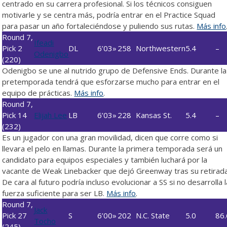
centrado en su carrera profesional. Si los técnicos consiguen
motivarle y se centra más, podría entrar en el Practice Squad
para pasar un año fortaleciéndose y puliendo sus rutas.
Más info
Round 7,
Ifeadi
Pick 2
DL
6’03»
258
Northwestern
5.4
–
Odenigbo
(220)
Odenigbo se une al nutrido grupo de Defensive Ends. Durante la
pretemporada tendrá que esforzarse mucho para entrar en el
equipo de prácticas.
Más info
.
Round 7,
Pick 14
Elijah Lee
LB
6’03»
228
Kansas St.
5.4
–
(232)
Es un jugador con una gran movilidad, dicen que corre como si
llevara el pelo en llamas. Durante la primera temporada será un
candidato para equipos especiales y también luchará por la
vacante de Weak Linebacker que dejó Greenway tras su retirada
De cara al futuro podría incluso evolucionar a SS si no desarrolla l
fuerza suficiente para ser LB.
Más info
.
Round 7,
Jack
Pick 27
S
6’00»
202
N.C. State
5.0
86.
Tocho
(245)