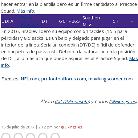
hacer entrar en la plantilla pero es un firme candidato al Practice
Squad.
Más info
.
Dylan
Southern
UDFA
DT
6’01»
265
5.1
–
Brandley
Miss.
En 2016, Bradley lideró su equipo con 64 tackles (15.5 para
pérdida) y 8.5 sacks. Es un bajo y delgado para jugar en el
interior de la línea. Sería un comodín (DT/DE) difícil de defender
en paquetes de pass rush. Debido a la saturación en la posición
de DT, a lo más a lo que puede aspirar es al Practice Squad.
Má
info
.
Fuentes:
NFL.com
,
profootballfocus.com
,
mnvikingscorner.com
Álvaro (
@CDMinnesota
) y Carlos (
@vikings_es
)
18 de julio de 2017 | 2:12 pm
por
@Vikings_es