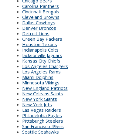
Chicago Bears
Carolina Panthers
Cincinnati Bengals
Cleveland Browns
Dallas Cowboys
Denver Broncos
Detroit Lions
Green Bay Packers
Houston Texans
Indianapolis Colts
Jacksonville Jaguars
Kansas City Chiefs
Los Angeles Chargers
Los Angeles Rams
Miami Dolphins
Minnesota Vikings
New England Patriots
New Orleans Saints
New York Giants
New York Jets
Las Vegas Raiders
Philadelphia Eagles
Pittsburgh Steelers
San Francisco 49ers
Seattle Seahawks