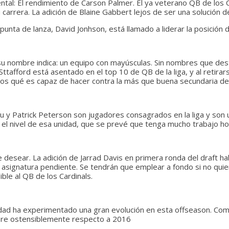
ntal: El rendimiento de Carson Palmer. El ya veterano QB de los C
 carrera. La adición de Blaine Gabbert lejos de ser una solución d
punta de lanza, David Jonhson, está llamado a liderar la posición
 nombre indica: un equipo con mayúsculas. Sin nombres que dest
Sttafford está asentado en el top 10 de QB de la liga, y al retira
os qué es capaz de hacer contra la más que buena secundaria de 
u y Patrick Peterson son jugadores consagrados en la liga y son
 el nivel de esa unidad, que se prevé que tenga mucho trabajo ho
desear. La adición de Jarrad Davis en primera ronda del draft hab
su asignatura pendiente. Se tendrán que emplear a fondo si no qu
le al QB de los Cardinals.
nidad ha experimentado una gran evolución en esta offseason. Com
jore ostensiblemente respecto a 2016