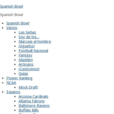
Skip
Spanish Bowl
to
content
Spanish Bowl
Spanish Bowl
Varios
Las Señas
Soy de los…
Marcaje al hombre
¡Síguelos!
Football Nacional
Fantasy
Madden
Artículos
¡Conócenos!
Guías
Power Ranking
NCAA
Mock Draft
Equipos
Arizona Cardinals
Atlanta Falcons
Baltimore Ravens
Buffalo Bills