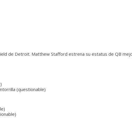
eld de Detroit. Matthew Stafford estrena su estatus de QB mejor 
)
orrilla (questionable)
le)
ionable)