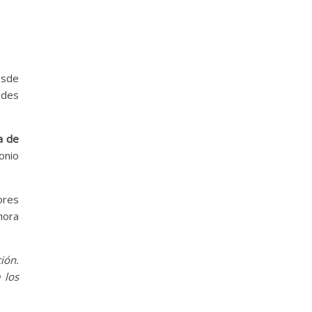
esde
ades
a de
onio
ores
hora
ión.
 los