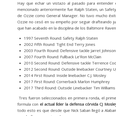
Hay que echar un vistazo al pasado para entender 
mencionado anteriormente fue Ralph Staten, un Safety
de Ozzie como General Manager. No tuvo mucho éxito
Ozzie no cesó en su empeño por seguir drafteando jug
que han acabado en la disciplina de los Baltimore Ravens
1997 Seventh Round: Safety Ralph Staten
2002 Fifth Round: Tight End Terry Jones
2003 Fourth Round: Defensive tackle Jarret Johnson
2007 Fourth Round: Fullback Le’Ron McClain
2010 Second Round: Defensive tackle Terrence Co
2012 Second Round: Outside linebacker Courtney 
2014 First Round: Inside linebacker C.J. Mosley
2017 First Round: Cornerback Marlon Humphrey
2017 Third Round: Outside Linebacker Tim Williams
Tres fueron seleccionados en primera ronda, el prim
formula con
el actual líder la defensa córvida CJ Mosle
todo esto es que desde que Nick Saban llegó a Alab