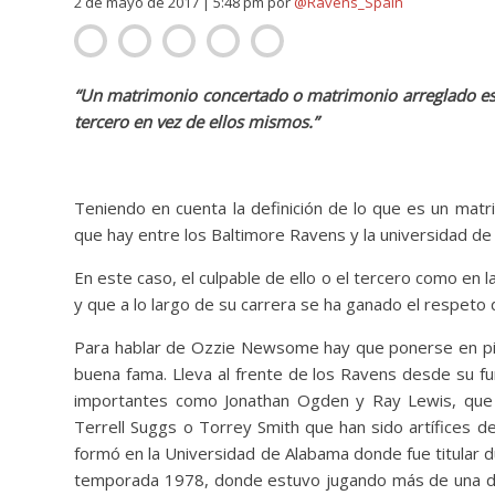
2 de mayo de 2017 | 5:48 pm
por
@Ravens_Spain
“Un matrimonio concertado o matrimonio arreglado es 
tercero en vez de ellos mismos.”
Teniendo en cuenta la definición de lo que es un mat
que hay entre los Baltimore Ravens y la universidad de 
En este caso, el culpable de ello o el tercero como en l
y que a lo largo de su carrera se ha ganado el respet
Para hablar de Ozzie Newsome hay que ponerse en pie
buena fama. Lleva al frente de los Ravens desde su f
importantes como Jonathan Ogden y Ray Lewis, que fu
Terrell Suggs o Torrey Smith que han sido artífices d
formó en la Universidad de Alabama donde fue titular 
temporada 1978, donde estuvo jugando más de una déca