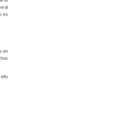
eral
o es
s en
chas
ello