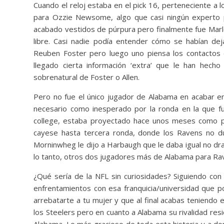
Cuando el reloj estaba en el pick 16, perteneciente a
para Ozzie Newsome, algo que casi ningún experto 
acabado vestidos de púrpura pero finalmente fue Marl
libre. Casi nadie podía entender cómo se habían de
Reuben Foster pero luego uno piensa los contactos
llegado cierta información ‘extra’ que le han hecho
sobrenatural de Foster o Allen.
Pero no fue el único jugador de Alabama en acabar en
necesario como inesperado por la ronda en la que fu
college, estaba proyectado hace unos meses como pr
cayese hasta tercera ronda, donde los Ravens no dud
Morninwheg le dijo a Harbaugh que le daba igual no draf
lo tanto, otros dos jugadores más de Alabama para Ra
¿Qué sería de la NFL sin curiosidades? Siguiendo con
enfrentamientos con esa franquicia/universidad que 
arrebatarte a tu mujer y que al final acabas teniendo e
los Steelers pero en cuanto a Alabama su rivalidad res
Alabama. Lo más gracioso de toda esta historia y a do