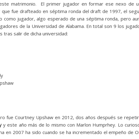
este matrimonio. El primer jugador en formar ese nexo de u
 que fue drafteado en séptima ronda del draft de 1997, el seg
 como jugador, algo esperado de una séptima ronda, pero aun
adores de la Universidad de Alabama. En total son 9 los jugad
 tras salir de dicha universidad:
dy
Upshaw
ero fue Courtney Upshaw en 2012, dos años después se repetirí
y
y este año más de lo mismo con Marlon Humprhey. Lo curios
ama en 2007 ha sido cuando se ha incrementado el empeño de O