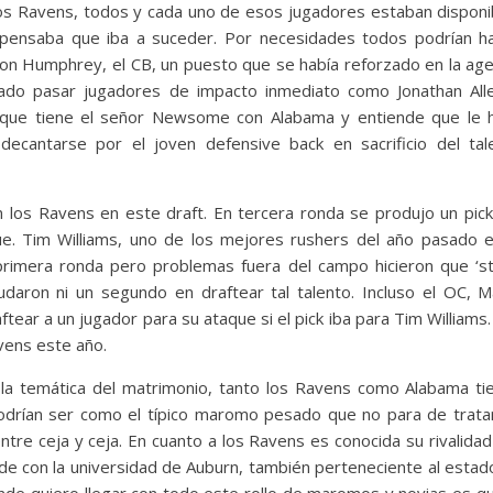
 los Ravens, todos y cada uno de esos jugadores estaban disponi
pensaba que iba a suceder. Por necesidades todos podrían h
on Humphrey, el CB, un puesto que se había reforzado en la age
jado pasar jugadores de impacto inmediato como Jonathan All
 que tiene el señor Newsome con Alabama y entiende que le 
 decantarse por el joven defensive back en sacrificio del tal
 los Ravens en este draft. En tercera ronda se produjo un pick
e. Tim Williams, uno de los mejores rushers del año pasado e
imera ronda pero problemas fuera del campo hicieron que ‘st
aron ni un segundo en draftear tal talento. Incluso el OC, M
tear a un jugador para su ataque si el pick iba para Tim Williams.
vens este año.
 la temática del matrimonio, tanto los Ravens como Alabama ti
podrían ser como el típico maromo pesado que no para de trata
ntre ceja y ceja. En cuanto a los Ravens es conocida su rivalidad
ide con la universidad de Auburn, también perteneciente al estad
nde quiero llegar con todo este rollo de maromos y novias es qu