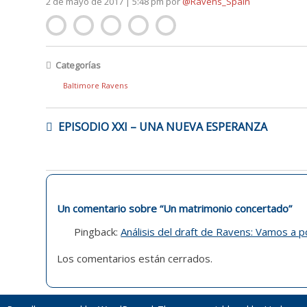
2 de mayo de 2017 | 5:48 pm
por
@Ravens_Spain
Categorías
Baltimore Ravens
NAVEGACIÓN
EPISODIO XXI – UNA NUEVA ESPERANZA
DE
ENTRADAS
Un comentario sobre “
Un matrimonio concertado
”
Pingback:
Análisis del draft de Ravens: Vamos a p
Los comentarios están cerrados.