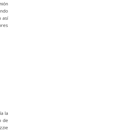
nión
undo
 así
ores
a la
o de
zzie