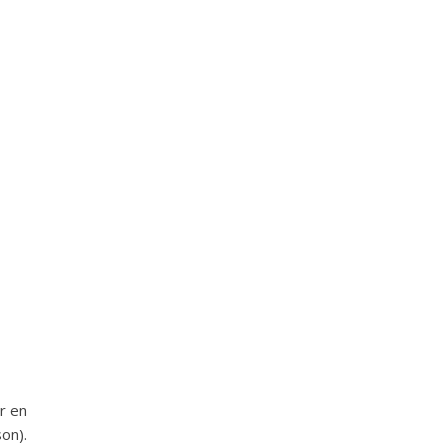
r en
on).