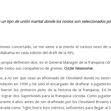
un tipo de unión marital donde los novios son seleccionados po
rimonio concertado, se me viene a la mente el curioso nexo de u
Alabama en cada edición del draft de la NFL.
a propia definición dice, es el General Manager de la franquicia có
o de todos sus compañeros de gremio:
Ozzie Newsome.
, a no ser que seas un aficionado de Cleveland donde no tiene
undación en 1996 y ha sido el encargado de draftear a jugadores
eron los primeros picks de la historia de la franquicia, Ed R
e lograr dos Superbowls para la franquicia córvida. Como jugador
durante 4 años antes de ser drafteado por los Cleveland Browns e
da como Tight End e hizo méritos suficientes para llegar al S