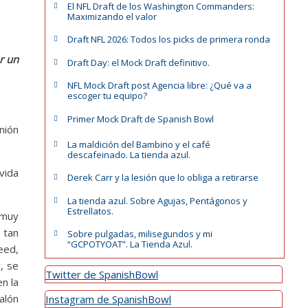
El NFL Draft de los Washington Commanders:
Maximizando el valor
Draft NFL 2026: Todos los picks de primera ronda
r un
Draft Day: el Mock Draft definitivo.
NFL Mock Draft post Agencia libre: ¿Qué va a
escoger tu equipo?
Primer Mock Draft de Spanish Bowl
nión
La maldición del Bambino y el café
descafeinado. La tienda azul.
rvida
Derek Carr y la lesión que lo obliga a retirarse
La tienda azul. Sobre Agujas, Pentágonos y
Estrellatos.
 muy
 tan
Sobre pulgadas, milisegundos y mi
“GCPOTYOAT”. La Tienda Azul.
eed,
, se
Twitter de SpanishBowl
n la
alón
Instagram de SpanishBowl