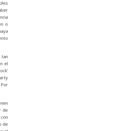
bles
aber
ncia
en o
haya
ento
 tan
n el
ock’
arty
 Por
enen
r de
 con
o de
e el