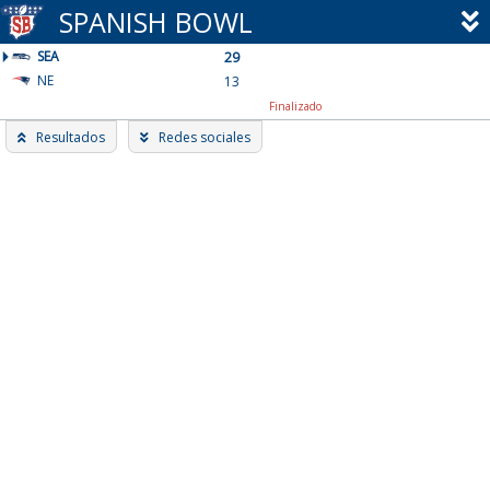
Skip
SPANISH BOWL
to
SEA
content
29
NE
13
Finalizado
Resultados
Redes sociales