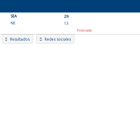
Skip
to
SEA
content
29
NE
13
Finalizado
Resultados
Redes sociales