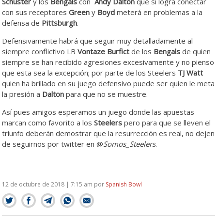
Schuster
y los
Bengals
con
Andy Dalton
que si logra conectar
con sus receptores
Green
y
Boyd
meterá en problemas a la
defensa de
Pittsburgh
.
Defensivamente habrá que seguir muy detalladamente al
siempre conflictivo LB
Vontaze Burfict
de los
Bengals
de quien
siempre se han recibido agresiones excesivamente y no pienso
que esta sea la excepción; por parte de los Steelers
TJ Watt
quien ha brillado en su juego defensivo puede ser quien le meta
la presión a
Dalton
para que no se muestre.
Así pues amigos esperamos un juego donde las apuestas
marcan como favorito a los
Steelers
pero para que se lleven el
triunfo deberán demostrar que la resurrección es real, no dejen
de seguirnos por twitter en @
Somos_Steelers
.
12 de octubre de 2018 | 7:15 am
por
Spanish Bowl