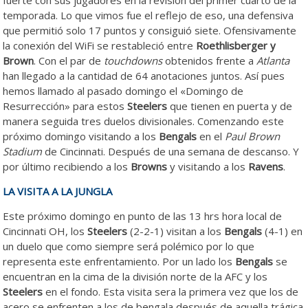
fuerte con sus jugadores en la revisión del primer cuarto de la
temporada. Lo que vimos fue el reflejo de eso, una defensiva
que permitió solo 17 puntos y consiguió siete. Ofensivamente
la conexión del WiFi se restableció entre
Roethlisberger y
Brown
. Con el par de
touchdowns
obtenidos frente a
Atlanta
han llegado a la cantidad de 64 anotaciones juntos. Así pues
hemos llamado al pasado domingo el «Domingo de
Resurrección» para estos
Steelers
que tienen en puerta y de
manera seguida tres duelos divisionales. Comenzando este
próximo domingo visitando a los
Bengals
en el
Paul Brown
Stadium
de Cincinnati. Después de una semana de descanso. Y
por último recibiendo a los
Browns
y visitando a los
Ravens
.
LA VISITA A LA JUNGLA
Este próximo domingo en punto de las 13 hrs hora local de
Cincinnati OH, los
Steelers
(2-2-1) visitan a los
Bengals
(4-1) en
un duelo que como siempre será polémico por lo que
representa este enfrentamiento. Por un lado los
Bengals
se
encuentran en la cima de la división norte de la AFC y los
Steelers
en el fondo. Esta visita sera la primera vez que los de
acero se enfrenten a los de bengala después de aquella trágica