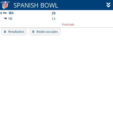
Skip
SPANISH BOWL
to
SEA
content
29
NE
13
Finalizado
Resultados
Redes sociales