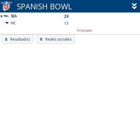
Skip
SPANISH BOWL
to
SEA
content
29
NE
13
Finalizado
Resultados
Redes sociales