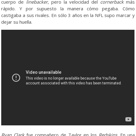
cuerpo de
linebacker
, pero la velocidad del
cornerback
más
rápido. Y por supuesto la manera cómo pegaba. Cómo
castigaba a sus rivales. En sólo 3 años en la NFL supo marcar y
dejar su huella.
Ryan Clark
fue compañero de Taylor en los
Redskins
. En una