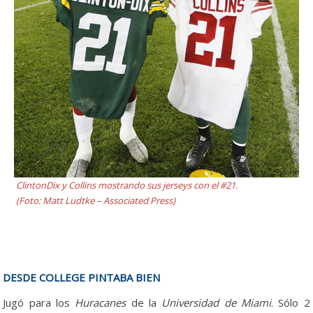
ClintonDix y Collins mostrando sus jerseys con el #21.
(Foto: Matt Ludtke – Associated Press)
DESDE COLLEGE PINTABA BIEN
Jugó para los
Huracanes
de la
Universidad de Miami
. Sólo 2