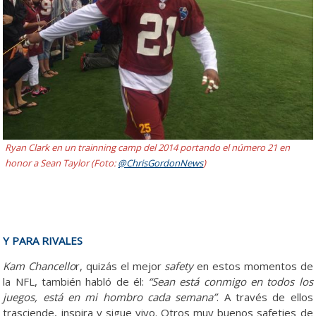
Ryan Clark en un trainning camp del 2014 portando el número 21 en
honor a Sean Taylor (Foto:
@ChrisGordonNews
)
Y PARA RIVALES
Kam Chancello
r, quizás el mejor
safety
en estos momentos de
la NFL, también habló de él:
“Sean está conmigo en todos los
juegos, está en mi hombro cada semana”
. A través de ellos
trasciende, inspira y sigue vivo. Otros muy buenos safeties de